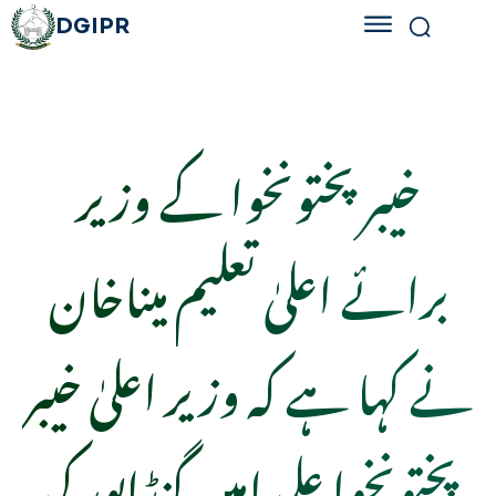
DGIPR
خیبر پختونخوا کے وزیر
برائے اعلیٰ تعلیم میناخان
نے کہا ہے کہ وزیر اعلیٰ خیبر
پختونخوا علی امین گنڈاپور کی