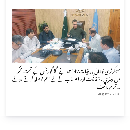
سیکرٹری توانائی وبرقیات نثاراحمد نے گڈ گورننس کے تحت محکمہ
میں بہتری ، شفافیت اور احتساب کے لیے اہم فیصلہ کرتے ہوئے
تمام ماتحت...
August 7, 2026