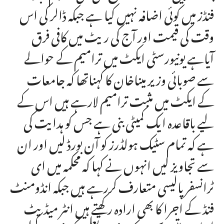
فنڈز میں کوئی اضافہ نہیں کیا ہے جبکہ ڈالر کی اس
وقت کی قیمت اور آج کی ریٹ میں کافی فرق
آیاہے یونیورسٹی ایکٹ میں ترامیم کے حوالے
سے صوبائی وزیر میناخان کا کہناتھا کہ جامعات
کے ایکٹ میں مثبت ترامیم لارہے ہیں اس کے
لیے باقاعدہ ایک کمیٹی بنی ہے جس کو ہدایت کی
ہے کہ تمام سٹیک ہولڈرز کو آن بورڈ لیں اور ان
سے تجاویز لیں انہوں نے کہا کہ محکمہ میں ای
ٹرانسفر پالیسی متعارف کررہے ہیں جبکہ انڈومنٹ
فنڈ کے اجرا کا بھی ارادہ رکھتے ہیں انٹر میڈیٹ