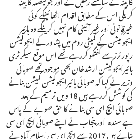
کابینہ کے سامنے رکھیں گے اور جو فیصلہ کابینہ
کریگی اس کے مطابق اقدام اٹھائینگے کوئی
غیرقانونی اور غیر آئینی کام نہیں کرینگے وہ ہائیر
ایجوکیشن کے کمیٹی روم میں پشاور کے ایجوکیشن
رپورٹرز سے گفتگو کررہے تھے اس موقع سیکرٹری
ہائیرایجوکیشن ارشدخان بھی موجودتھے صوبائی
وزیر نے کہا کہ صوبائی ہائیرایجوکیشن کمیشن بنانے
کی کوشش کررہے ہیں 18 ویں ترمیم کے بعد
صوبائی ایچ ای سی بنانے کا حق صوبے کے پاس
ہے سندھ اور پنجاب نے اپنے صوبائی ایچ ای سی
بنائے ہیں 2017 سے ایچ ای سی اسلام آباد نے