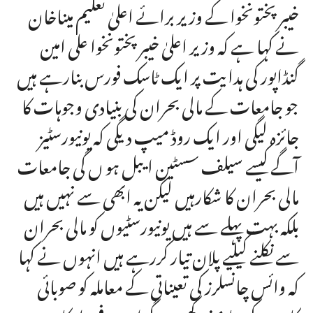
خیبر پختونخوا کے وزیر برائے اعلیٰ تعلیم میناخان
نے کہا ہے کہ وزیر اعلیٰ خیبر پختونخوا علی امین
گنڈاپور کی ہدایت پر ایک ٹاسک فورس بنارہے ہیں
جو جامعات کے مالی بحران کی بنیادی وجوہات کا
جائزہ لیگی اور ایک روڈ میپ دیگی کہ یونیورسٹیز
آگے کیسے سیلف سسٹین ایبل ہو ں گی جامعات
مالی بحران کا شکارہیں لیکن یہ ابھی سے نہیں ہیں
بلکہ بہت پہلے سے ہیں یونیورسٹیوں کو مالی بحران
سے نکلنے کیلیے پلان تیار کررہے ہیں انہوں نے کہا
کہ وائس چانسلرز کی تعیناتی کے معاملہ کو صوبائی