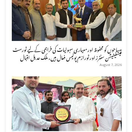
سیاحوں کو محفوظ اور معیاری سہولیات کی فراہمی کے لیے ٹورسٹ
فیسلیٹیشن سنٹرز اور ٹورازم پولیس فعال ہیں، ملک عدیل اقبال
August 7, 2026