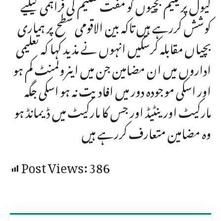
لیول پر یتیم بچیوں کو مفت تعلیم کی فراہمی کیلیے
کوشش کررہے ہیں تاکہ بین الاقومی سطح پر ہماری
بچیاں مقابلہ کرسکیں انہوں نے مذید کہا کہ تعلیمی
اداروں میں ان مضامین جن میں اینرولمنٹ کم ہو
اور اسکی موجودہ دور میں افادیت نہ ہو اسکی جگہ
مارکیٹ اورینٹیڈ اور جس کا مارکیٹ میں ڈیمانڈ ہو
وہ مضامین متعارف کررہے ہیں
Post Views:
386