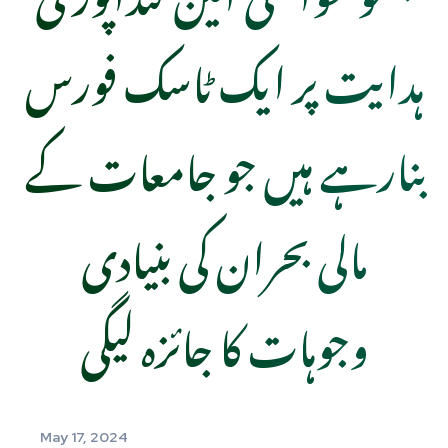
ہدایت پر ایک ٹاسک فورس
بنارہے ہیں جو جامعات کے
مالی بحران کی بنیادی
وجوہات کا جائزہ لیگی
May 17, 2024