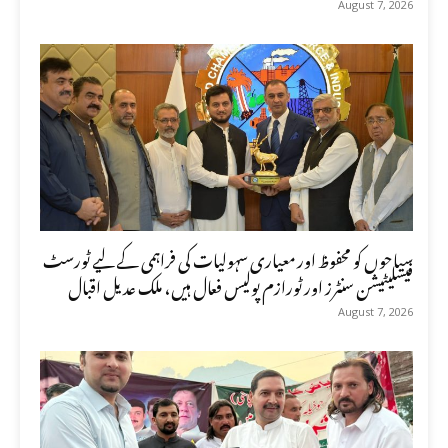
August 7, 2026
سیاحوں کو محفوظ اور معیاری سہولیات کی فراہمی کے لیے ٹورسٹ
فیسلیٹیشن سنٹرز اور ٹورازم پولیس فعال ہیں، ملک عدیل اقبال
August 7, 2026