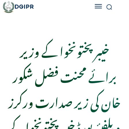
DGIPR
خیبر پختونخوا کے وزیر
برائے محنت فضل شکور
خان کی زیر صدارت ورکرز
ویلفیئر بورڈ خیبر پختونخواکے