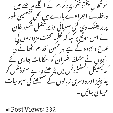
خوشحال پختونخوا پروگرام کے اگلے مرحلے میں
داخلہ کے اجراء کے بارے میں بھی تفصیلی طور
پر بریفنگ دی گئی صوبائی وزیر فضل شکور خان
نے اس موقع پر کہا کہ محکمہ محنت مزدوروں کی
فلاح و بہبود کے لیے ہر ممکن اقدام اٹھائے گی
انہوں نے متعلقہ افسران کو احکامات جاری کئے
کہ ٹیکنیکل انسٹیٹیوٹس میں پڑھنے والے سٹوڈنٹس کو
چائینیز اور دوسری زبانوں کے سیکھنے کی سہولیات
مہیا کی جائیں۔
Post Views:
332