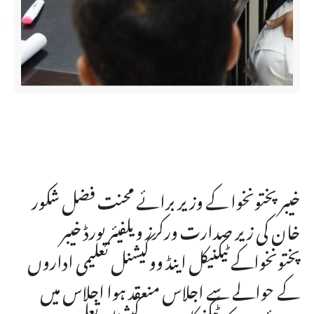
خیبر پختونخوا کے وزیر برائے محنت فضل شکور
خان کی زیر صدارت ورکرز ویلفیئر بورڈ خیبر
پختونخواکے ٹیکنیکل اینڈ ووکیشنل تعلیمی اداروں
کے حوالے سے اجلاس منعقد ہوا اجلاس میں