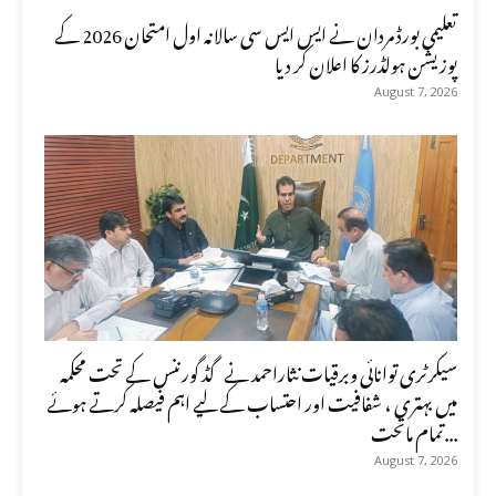
تعلیمی بورڈ مردان نے ایس ایس سی سالانہ اول امتحان 2026 کے
پوزیشن ہولڈرز کا اعلان کر دیا
August 7, 2026
سیکرٹری توانائی وبرقیات نثاراحمد نے گڈ گورننس کے تحت محکمہ
میں بہتری ، شفافیت اور احتساب کے لیے اہم فیصلہ کرتے ہوئے
تمام ماتحت...
August 7, 2026