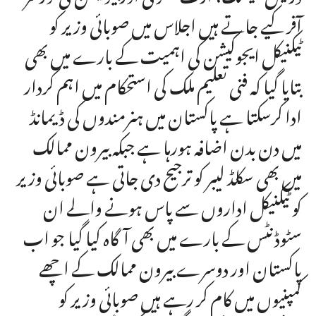
آفر کیے جاتے ہیں اجلاس میں صوبائی وزیر کو
ٹیکنیکل ایجوکیشن کی اہمیت کے بارے میں بھی
بتایا گیا کہ فنی تعلیم ملک کی استحکام میں اہم کردار
ادا کرسکتا ہے پاکستان میں ہنرمندوں کی ڈیمانڈ
میں دن بدن اضافہ ہورہا ہے جبکہ بیرون ممالک
میں بھی سکلڈ لیبر کو ترجیح دی جاتی ہے صوبائی وزیر
کو ٹیکنیکل اداروں سے پاس ہونے والے ان
سٹوڈنٹس کے بارے میں بھی آگاہ کیا گیا جو اب
پاکستان اور دوسرے بیرون ممالک کے اچھے
کمپنیوں میں کام کر رہے ہیں صوبائی وزیر کو