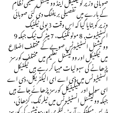
صوبائی وزیر کو ٹیکنیکل اینڈ ووکیشنل تعلیمی نظام
کے بارے میں تفصیلی بریفنگ دی گئی صوبائی
وزیر کو بتایا گیا کہ اس وقت 3 پولی ٹیکنیک
انسٹیٹیوٹ, 8 مونو ٹکنیک، 7 میٹرک ٹیک جبکہ 9
ووکیشنل انسٹیٹیوٹس صوبے کے مختلف اضلاع
میں ٹیکنیکل اور ووکیشنل تعلیم میں مختلف کورسز
پڑھانے کی سہولیات مہیا کر رہے ہیں ٹیکنیکل
انسٹیٹیوٹس میں ڈی اے ای الیکٹریکل،ڈی اے
ای سول اور میکینیکل کورسز پڑھائے جاتے ہیں
جبکہ ووکیشنل انسٹیٹیوٹس میں ٹیلرنگ، کڑھائی،
ڈریس میکنگ، آرٹ کٹلری اور بیوٹیشن کی کورسز