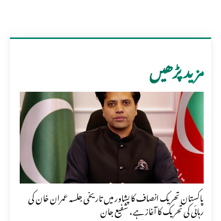
مزید پڑھیں
پاکستان تحریک انصاف کا پشاور میں تاریخی جلسہ عمران خان کی
رہائی کی تحریک کا آغاز ہے، شفیع جان