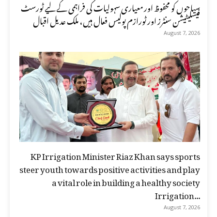
سیاحوں کو محفوظ اور معیاری سہولیات کی فراہمی کے لیے ٹورسٹ
فیسلیٹیشن سنٹرز اور ٹورازم پولیس فعال ہیں، ملک عدیل اقبال
August 7, 2026
KP Irrigation Minister Riaz Khan says sports
steer youth towards positive activities and play
a vital role in building a healthy society
Irrigation...
August 7, 2026