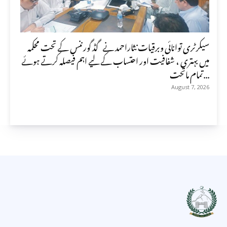
سیکرٹری توانائی وبرقیات نثاراحمد نے گڈ گورننس کے تحت محکمہ
میں بہتری ، شفافیت اور احتساب کے لیے اہم فیصلہ کرتے ہوئے
تمام ماتحت...
August 7, 2026