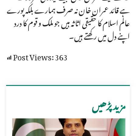
ہے قائد عمران خان نہ صرف ہمارے بلکہ پورے
عالم اسلام کا حقیقی اثاثہ ہیں جو ملک و قوم کا درد
اپنے دل میں رکھتے ہیں۔
Post Views:
363
مزید پڑھیں