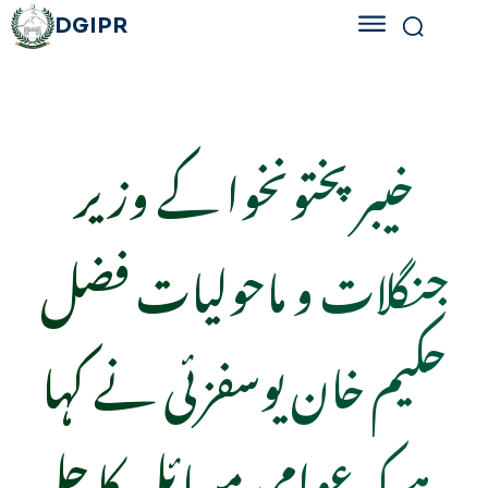
DGIPR
خیبر پختونخوا کے وزیر
جنگلات و ماحولیات فضل
حکیم خان یوسفزئی نے کہا
ہے کہ عوامی مسائل کا حل