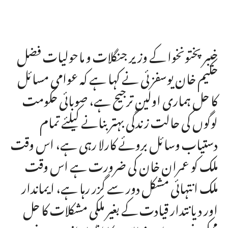
خیبر پختونخوا کے وزیر جنگلات و ماحولیات فضل
حکیم خان یوسفزئی نے کہا ہے کہ عوامی مسائل
کا حل ہماری اولین ترجیح ہے، صوبائی حکومت
لوگوں کی حالت زندگی بہتر بنانے کیلئے تمام
دستیاب وسائل بروئے کارلا رہی ہے، اس وقت
ملک کو عمران خان کی ضرورت ہے اس وقت
ملک انتہائی مشکل دور سے گزر رہا ہے، ایماندار
اور دیانتدار قیادت کے بغیر ملکی مشکلات کا حل