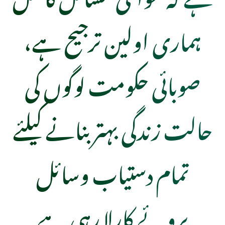
ہماری اولین ترجیح ہے،
صوبائی حکومت لوگوں کی
حالت زندگی بہتر بنانے کیلئے
تمام دستیاب وسائل
بروئے کارلا رہی ہے