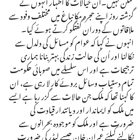
ممکن نہیں۔ان خیالات کا اظہار انہوں نے
گزشتہ روز اپنے حجرہ مکانباغ میں مختلف وفود سے
ملاقاتوں کے دوران گفتگو کرتے ہوئے کیا۔
انہوں نے کہا کہ عوام کو مسائل کی دلدل سے
نکالنا اور اُن کی حالت زندگی بہتر بنانا ہماری
ترجیحات ہے اور اس سلسلے میں صوبائی حکومت
تمام دستیاب وسائل بروئے کار لا رہی ہے، ان
کا کہنا تھا کہ ملک جن حالات سے گزر رہا ہے ایسے
میں ملک کو ایماندار اور دیانتدار قیادت کی
ضرورت ہے اور ملک کو موجودہ بحرانوں سے
نکالنے کیلئے عمران خان جیسے لیڈر کی ضرورت