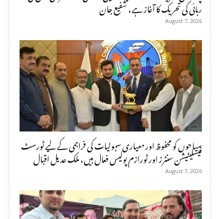
رہائی کی تحریک کا آغاز ہے، شفیع جان
August 7, 2026
سیاحوں کو محفوظ اور معیاری سہولیات کی فراہمی کے لیے ٹورسٹ
فیسلیٹیشن سنٹرز اور ٹورازم پولیس فعال ہیں، ملک عدیل اقبال
August 7, 2026