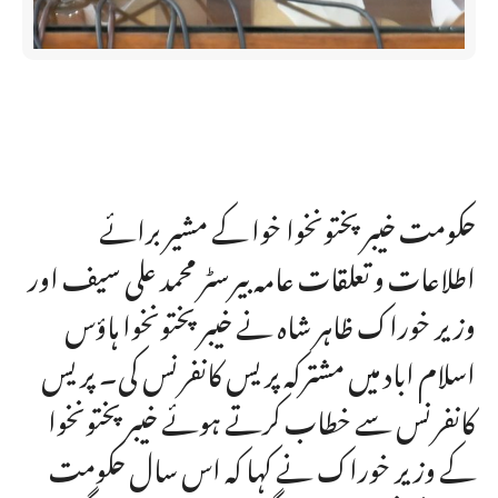
حکومت خیبر پختونخوا خوا کے مشیر برائے
اطلاعات و تعلقات عامہ بیرسٹر محمد علی سیف اور
وزیر خوراک ظاہر شاہ نے خیبر پختونخوا ہاؤس
اسلام اباد میں مشترکہ پریس کانفرنس کی۔ پریس
کانفرنس سے خطاب کرتے ہوئے خیبر پختونخوا
کے وزیر خوراک نے کہا کہ اس سال حکومت