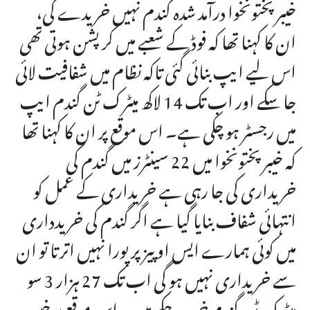
خیبر پختونخوا درآمد شدہ گندم نہیں خریدے گی،
ان کا کہنا تھا کہ فوڈ کے شعبے میں کرپشن ہوتی تھی
اس لیے ایپ بنائی گئی تاکہ نظام میں شفافیت لائی
جا سکے اور اب تک 14 لاکھ میٹرک ٹن گندم ایپ
میں رجسٹر ہو چکی ہے۔ اس موقع پر ان کا کہنا تھا
کہ خیبر پختونخوا میں 22 سینٹرز میں گندم کی
خریداری کی جا رہی ہے خریداری کے عمل کو
انتہائی شفاف بنایا گیا ہے اگر گندم کی خریدداری
میں کوئی ہمارے ایس او پیز پر پورا نہیں اترتا تو ان
سے خریداری نہیں ہو گی اب تک 27 ہزار 3 سو
میٹرک ٹن گندم خرید چکے ہیں۔ اس موقع پر خیبر