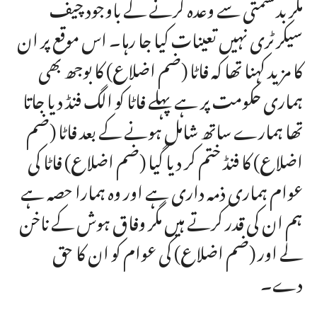
مگر بدقسمتی سے وعدہ کرنے کے باوجود چیف
سیکرٹری نہیں تعینات کیا جا رہا۔ اس موقع پر ان
کا مزید کہنا تھا کہ فاٹا (ضم اضلاع) کا بوجھ بھی
ہماری حکومت پر ہے پہلے فاٹا کو الگ فنڈ دیا جاتا
تھا ہمارے ساتھ شامل ہونے کے بعد فاٹا (ضم
اضلاع) کا فنڈ ختم کر دیا گیا (ضم اضلاع) فاٹا کی
عوام ہماری ذمہ داری ہے اور وہ ہمارا حصہ ہے
ہم ان کی قدر کرتے ہیں مگر وفاق ہوش کے ناخن
لے اور (ضم اضلاع) کی عوام کو ان کا حق
دے۔