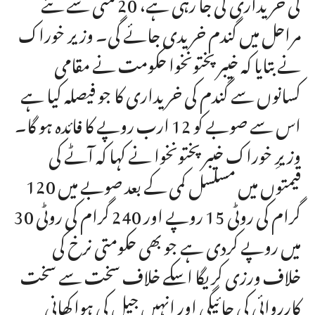
کی خریداری کی جا رہی ہے، 20 مئی سے نئے
مراحل میں گندم خریدی جائے گی۔ وزیر خوراک
نے بتایا کہ خیبر پختونخوا حکومت نے مقامی
کسانوں سے گندم کی خریداری کا جو فیصلہ کیا ہے
اس سے صوبے کو 12 ارب روپے کا فائدہ ہو گا۔
وزیرِ خوراک خیبر پختونخوا نے کہا کہ آٹے کی
قیمتوں میں مسلسل کمی کے بعد صوبے میں 120
گرام کی روٹی 15 روپے اور 240 گرام کی روٹی 30
میں روپے کردی ہے جو بھی حکومتی نرخ کی
خلاف ورزی کریگا اسکے خلاف سخت سے سخت
کارروائی کی جائیگی اور انہیں جیل کی ہوا کھانی