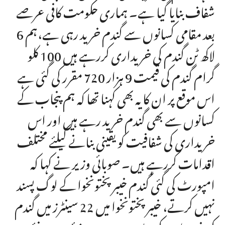
شفاف بنایا گیا ہے۔ ہماری حکومت کافی عرصے
بعد مقامی کسانوں سے گندم خرید رہی ہے،ہم 6
لاکھ ٹن گندم کی خریداری کررہے ہیں 100 کلو
گرام گندم کی قیمت 9 ہزار 720 مقرر کی گئی ہے
اس موقع پر ان کا یہ بھی کہنا تھا کہ ہم پنجاب کے
کسانوں سے بھی گندم خرید رہے ہیں اور اس
خریداری کی شفافیت کو یقینی بنانے کیلئے مختلف
اقدامات کررہے ہیں۔ صوبائی وزیر نے کہا کہ
امپورٹ کی گئی گندم خیبر پختونخوا کے لوگ پسند
نہیں کرتے، خیبر پختونخوا میں 22 سینٹرز میں گندم