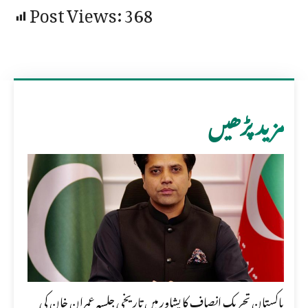
Post Views:
368
مزید پڑھیں
پاکستان تحریک انصاف کا پشاور میں تاریخی جلسہ عمران خان کی