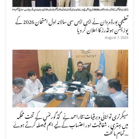
تعلیمی بورڈ مردان نے ایس ایس سی سالانہ اول امتحان 2026 کے
پوزیشن ہولڈرز کا اعلان کر دیا
August 7, 2026
سیکرٹری توانائی وبرقیات نثاراحمد نے گڈ گورننس کے تحت محکمہ
میں بہتری ، شفافیت اور احتساب کے لیے اہم فیصلہ کرتے ہوئے
تمام ماتحت...