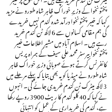
پختونخوا کے وزیرِ خوراک ظاہر شاہ طورو نے مزید
کہا کہ خیبر پختونخوا درآمد شدہ گندم نہیں خریدے
گی ہم مقامی کسانوں سے 6 لاکھ ٹن گندم خرید
رہے ہیں۔ اسلام آباد میں مشیر اطلاعات خیبر
پختونخوا بیرسٹر محمد علی سیف کے ہمراہ پریس
کانفرنس کرتے ہوئے صوبائی وزیرِ خوراک ظاہر
شاہ طورو نے میڈیا کو یہ بھی بتایا کہ پہلے مرحلے میں
3 لاکھ میٹرک ٹن گندم خریدی جائے گی۔ انہوں
نے کہا کہ 40 کلو گندم کا ریٹ 3900 روپے رکھا
ہے، گندم کی خریداری کے عمل کو انتہائی