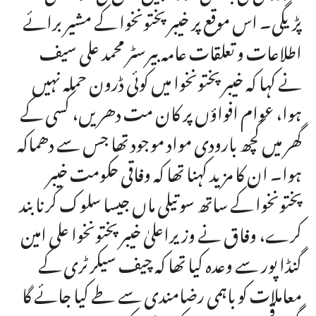
پڑیگی۔ اس موقع پر خیبر پختونخوا کے مشیر برائے
اطلاعات و تعلقات عامہ بیرسٹر محمد علی سیف
نے کہا کہ خیبر پختونخوا میں کوئی ڈرون حملہ نہیں
ہوا، عوام افواؤں پر کان مت دھریں، کسی کے
گھر میں کچھ بارودی مواد موجود تھا جس سے دھماکہ
ہوا۔ ان کا مزید کہنا تھا کہ وفاقی حکومت خیبر
پختونخوا کے ساتھ سوتیلی ماں جیسا سلوک کرنا بند
کرے، وفاق نے وزیراعلیٰ خیبر پختونخوا علی امین
گنڈا پور سے وعدہ کیا تھا کہ چیف سیکرٹری کے
معاملات کو باہمی رضامندی سے طے کیا جائے گا