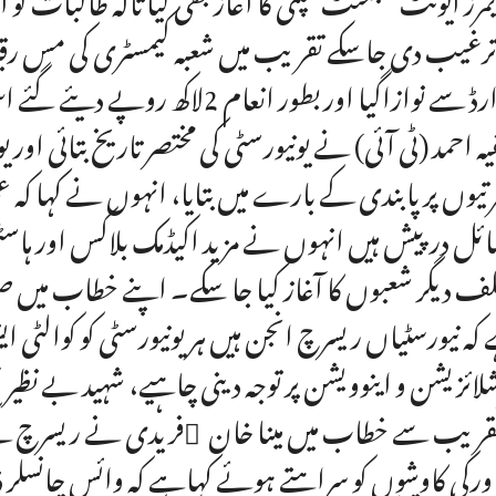
ایوارڈ سے نوازاگیا اور بطور انعام
ہ احمد (ٹی آئی) نے یونیورسٹی کی مختصر تاریخ بتائی اور 
تیوں پر پابندی کے بارے میں بتایا، انہوں نے کہا کہ عمل
ئل درپیش ہیں انہوں نے مزید اکیڈمک بلاکس اور ہاسٹل
لف دیگر شعبوں کا آغاز کیا جا سکے۔ اپنے خطاب میں صوبا
کہ نیورسٹیاں ریسرچ انجن ہیں ہر یونیورسٹی کو کوالٹ
شلائزیشن و اینوویشن پر توجہ دینی چاہیے، شہید بے نظی
تقریب سے خطاب میں مینا خان ٓفریدی نے ریسرچ کے م
ورکی کاوشوں کو سراہتے ہوئے کہاہے کہ وائس چانسلر ڈاکٹ