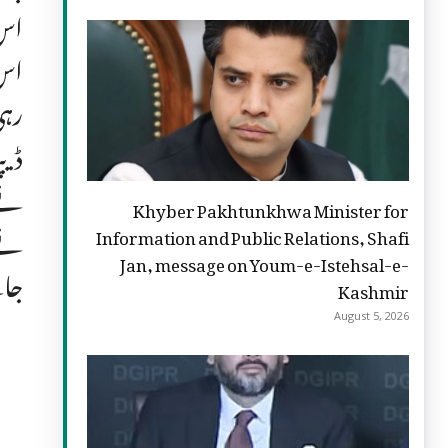
اس 
اس 
رہی
ڈیپ
نے 
Khyber Pakhtunkhwa Minister for
نے 
Information and Public Relations, Shafi
Jan, message on Youm-e-Istehsal-e-
جائ
Kashmir
August 5, 2026