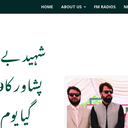
HOME
ABOUT US
FM RADIOS
N
شہید بے ن
گیا یوم