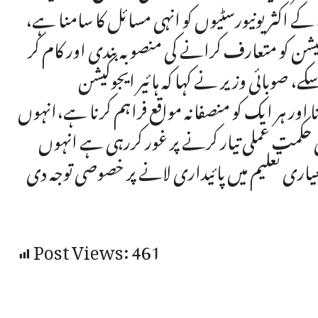
وا کے اکثر یونیورسٹیوں کو انہی مسائل کا سامنا ہے،
کمیشن کو متعارف کرانے کی منصوبہ بندی اور کام کر
، صوبائی وزیر نے کہا کہ ہائیر ایجوکیشن
انا اور ہر ایک کو منصفانہ مواقع فراہم کرنا ہے،انہوں
ی حکمت عملی تیار کرنے پر غور کررہی ہے انہوں
ری تعلیم میں پائیداری لانے پر خصوصی توجہ دی
Post Views:
461