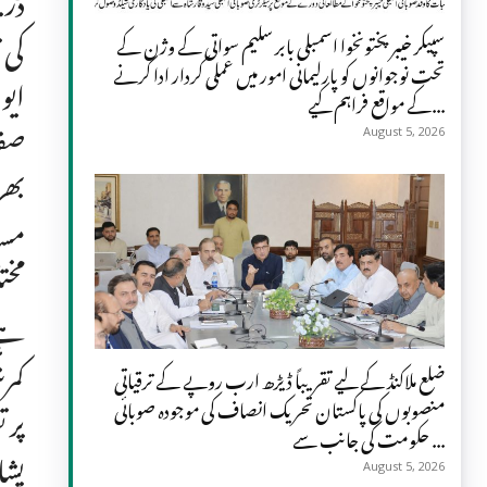
سپیکر خیبر پختونخوا اسمبلی بابر سلیم سواتی کے وژن کے
تحت نوجوانوں کو پارلیمانی امور میں عملی کردار ادا کرنے
کے مواقع فراہم کیے...
صفی
August 5, 2026
بھر
مسا
مخت
ہے 
کمر
ضلع ملاکنڈ کے لیے تقریباً ڈیڑھ ارب روپے کے ترقیاتی
منصوبوں کی پاکستان تحریک انصاف کی موجودہ صوبائی
پر 
حکومت کی جانب سے ...
پشا
August 5, 2026