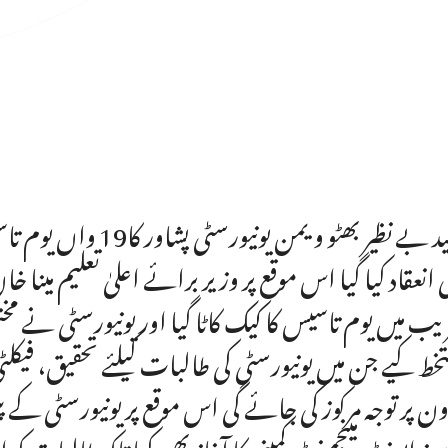
شہید بے نظیر بھٹو ویم
 انعقاد کیا گیا اس موقع پر وزیر برائے اعلیٰ تعلیم م
خط کیے جن میں یونیورسٹی کی طالبات کیلئے تحقیق، فیکل
ون پر توجہ مرکوز کی جائے گی اس موقع پر یونیورسٹی
مرز ایونٹ مینجمنٹ کمپنی کا آغاز بھی کیا تاکہ طالبات