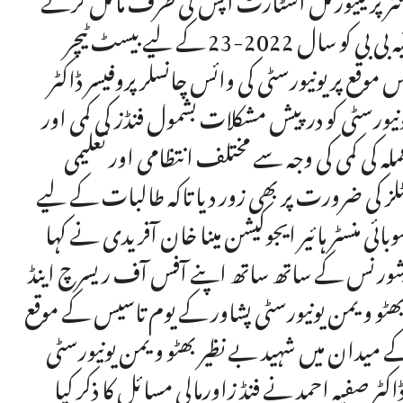
کی ترغیب دی جاسکے تقریب میں شعبہ کیمسٹری کی مس رقیہ بی بی کو سال 2022-23 کے لیے بیسٹ ٹیچر
 2لاکھ روپے دیئے گئے اس موقع پر یونیورسٹی کی وائس چانسلر پروفیسر ڈاکٹر
یونیورسٹی کو درپیش مشکلات بشمول فنڈز کی کمی اور
ہ کی کمی کی وجہ سے مختلف انتظامی اور تعلیمی
ز کی ضرورت پر بھی زور دیا تاکہ طالبات کے لیے
ئی منسٹر ہائیر ایجوکیشن مینا خان آفریدی نے کہا
ی ایشورنس کے ساتھ ساتھ اپنے آفس آف ریسرچ اینڈ
ر بھٹو ویمن یونیورسٹی پشاور کے یوم تاسیس کے موقع
یدان میں شہید بے نظیر بھٹو ویمن یونیورسٹی
ر صفیہ احمد نے فنڈ زاورمالی مسائل کا ذکر کیا