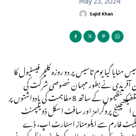
May 23, 2024
Sajid Khan
ن یونیورسٹی پشاور کا19 واں یوم تاسیس منایا گیا یوم تاسیس پر دو روزہ کلچر فیسٹیول کا
ینا خان آفریدی نے بطور مہمان خصوصی شرکت کی
تقریب میں یوم تاسیس کا کیک کاٹا گیا اور یونیورسٹی نے مختلف تنظیموں کے ساتھ 8 مفاہمت کی یادداشتوں پر
ٹی ایکسچینج پروگرامز اور سافٹ اسکل ڈویلپمنٹ
 کے پلیٹ فارم سے ایلومناز اسٹارٹ اپ، ڈے
 کو انٹرپرینیورئل اسٹارٹ اپس کی طرف مائل کرنے