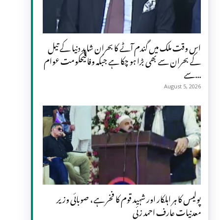
اس وقت ملک میں گندم آٹے کا بحران شاید دنیا کے تیل
کے بحران سے بھی بڑا ہو چکا ہے جبکہ وفاقیحکومت عوام
سے...
August 5, 2026
پولیس کا ہر اہلکار اور شہید قوم کا فخر ہے، صوبائی وزیر
معدنیات عارف احمد زئی