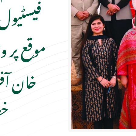
فیسٹیول ک
موقع پر وز
خان آف
خص