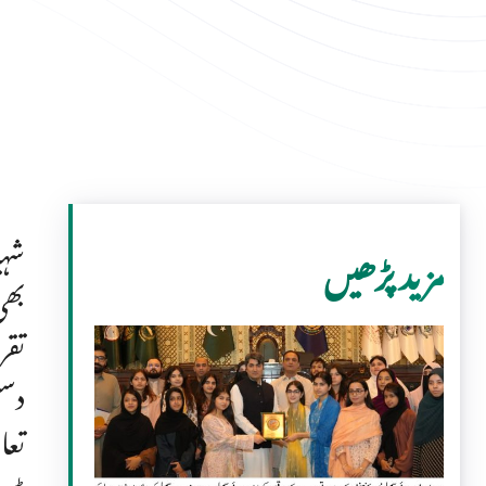
مزید پڑھیں
بھی
دست
تعا
ڈری