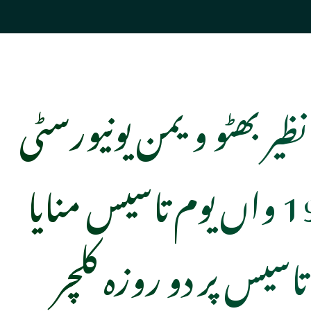
ظیر بھٹو ویمن یونیورسٹی
پشاور کا19 واں یوم تاسیس منایا
 تاسیس پر دو روزہ کلچر