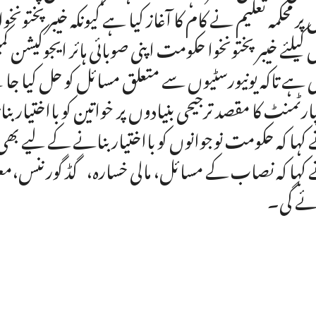
پر محکمہ تعلیم نے کام کا آغاز کیا ہے کیونکہ خیبر پختونخ
کیلئے خیبر پختونخوا حکومت اپنی صوبائی ہائر ایجوکیشن 
 ہے تاکہ یونیورسٹیوں سے متعلق مسائل کو حل کیا جا سکے
ارٹمنٹ کا مقصد ترجیحی بنیادوں پر خواتین کو بااختیار بن
کہا کہ حکومت نوجوانوں کو بااختیار بنانے کے لیے بھ
کہا کہ نصاب کے مسائل، مالی خسارہ، گڈ گورننس،معیا
ے گی۔