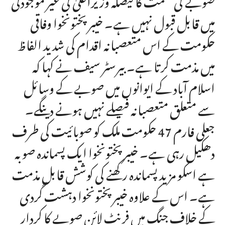
میں قابل قبول نہیں ہے۔ خیبر پختونخوا وفاقی
حکومت کے اس متعصبانہ اقدام کی شدید الفاظ
میں مذمت کرتا ہے۔ بیرسٹر سیف نے کہا کہ
اسلام آباد کے ایوانوں میں صوبے کے وسائل
سے متعلق متعصبانہ فیصلے نہیں ہونے دینگے۔
جعلی فارم 47 حکومت ملک کو صوبائیت کی طرف
دھکیل رہی ہے۔ خیبر پختونخوا ایک پسماندہ صوبہ
ہے اسکو مزید پسماندہ رکھنے کی کوشش قابل مذمت
ہے۔ اس کے علاوہ خیبر پختونخوا دہشت گردی
کے خلاف جنگ میں فرنٹ لائن صوبے کا کردار