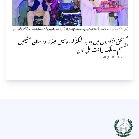
مستحق فنکاروں میں جدید الیکٹرک وہیل چیئرز اور سلائی مشینیں
تقسیم — ملک لیاقت علی خان
August 10, 2026