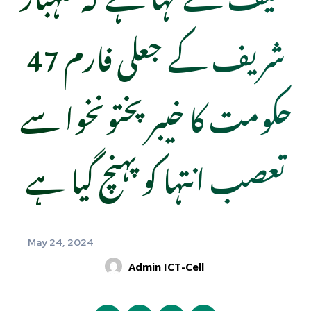
شریف کے جعلی فارم 47
حکومت کا خیبر پختونخوا سے
تعصب انتہا کو پہنچ گیا ہے
May 24, 2024
Admin ICT-Cell