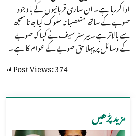
ادا کررہا ہے۔ ان ساری قربانیوں کے باوجود
صوبے کے ساتھ متعصبانہ سلوک کیا جانا سمجھ
سے بالاتر ہے۔ بیرسٹر سیف نے کہا کہ صوبے
کے وسائل پر پہلا حق صوبے کے عوام کا ہے۔
Post Views:
374
مزید پڑھیں