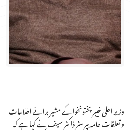
وزیر اعلیٰ خیبر پختونخوا کے مشیر برائے اطلاعات
و تعلقات عامہ بیرسٹر ڈاکٹر سیف نے کہا ہے کہ