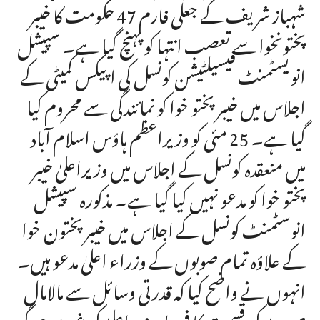
شہباز شریف کے جعلی فارم 47 حکومت کا خیبر
پختونخوا سے تعصب انتہا کو پہنچ گیا ہے۔ سپیشل
انویسٹمنٹ فیسیلٹیشن کونسل کی اپیکس کمیٹی کے
اجلاس میں خیبر پختو خوا کو نمائندگی سے محروم کیا
گیا ہے۔ 25 مئی کو وزیراعظم ہاؤس اسلام آباد
میں منعقدہ کونسل کے اجلاس میں وزیراعلیٰ خیبر
پختو خوا کو مدعو نہیں کیا گیا ہے۔ مذکورہ سپیشل
انوسٹمنٹ کونسل کے اجلاس میں خیبر پختون خوا
کے علاؤہ تمام صوبوں کے وزراء اعلیٰ مدعو ہیں۔
انہوں نے واضح کیا کہ قدرتی وسائل سے مالامال
صوبے کی قسمت کا فیصلہ وزیراعلیٰ کی غیر موجودگی