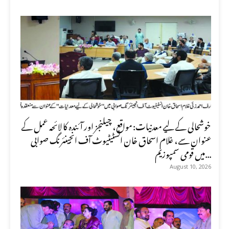
خوشحالی کے لیے معدنیات: مواقع، چیلنجز اور آئندہ کا لائحہ عمل کے
عنوان سے، غلام اسحاق خان انسٹیٹیوٹ آف انجینئرنگ صوابی
میں قومی سمپوزیم...
August 10, 2026