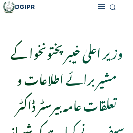
DGIPR
وزیر اعلیٰ خیبر پختونخوا کے
مشیر برائے اطلاعات و
تعلقات عامہ بیرسٹر ڈاکٹر
سیف نے کہا ہے کہ شہباز