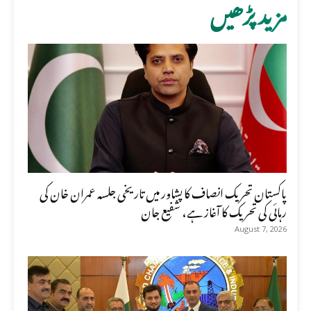
مزید پڑھیں
پاکستان تحریک انصاف کا پشاور میں تاریخی جلسہ عمران خان کی
رہائی کی تحریک کا آغاز ہے، شفیع جان
August 7, 2026