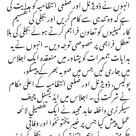
انہوں نے ڈویژنل اور ضلعی انتظامیہ کو ہدایت کی
ہے کہ وہ تندہی سے کام کریں اور بجلی کی تقسیم
کار کمپنیوں کو تعاون فراہم کرتے ہوئے بجلی کی بلا
تعطل فراہمی پر خصوصی توجہ دیں۔ انہوں نے یہ
ہدایات جمعرات کو پشاور میں منعقدہ ایک اجلاس
میں جاری کیں جس میں صوبہ بھر کے پیسکو،
پولیس، ڈویژنل اور ضلعی انتظامیہ کے اعلیٰ حکام
نے شرکت کی۔ اجلاس میں ایڈیشنل چیف
سیکرٹری داخلہ عابد مجید نے ایک تفصیلی لائحہ
عمل پیش کیا جس پر خیبرپختونخوا اور وفاقی
حکومتوں نے باہمی اتفاق کیا ہے۔ بجلی کی لوڈ