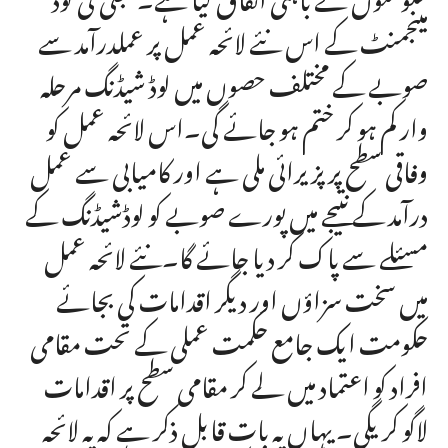
مینجمنٹ کے اس نئے لائحہ عمل پر عملدرآمد سے
صوبے کے مختلف حصوں میں لوڈ شیڈنگ مرحلہ
وار کم ہو کر ختم ہو جائے گی۔اس لائحہ عمل کو
وفاقی سطح پر پزیرائی ملی ہے اور کامیابی سے عمل
درآمد کے نتیجے میں پورے صوبے کو لوڈشیڈنگ کے
مسئلے سے پاک کر دیا جائے گا۔نئے لائحہ عمل
میں سخت سزاؤں اور دیگر اقدامات کی بجائے
حکومت ایک جامع حکمت عملی کے تحت مقامی
افراد کو اعتماد میں لے کر مقامی سطح پر اقدامات
لاگو کریگی۔ یہاں یہ بات قابل ذکر ہے کہ یہ لائحہ