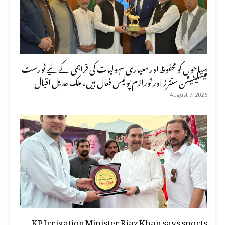
سیاحوں کو محفوظ اور معیاری سہولیات کی فراہمی کے لیے ٹورسٹ
فیسلیٹیشن سنٹرز اور ٹورازم پولیس فعال ہیں، ملک عدیل اقبال
August 7, 2026
KP Irrigation Minister Riaz Khan says sports