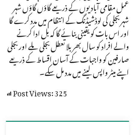
عمل مقامی آبادیوں کے ذریعے گاؤں گاؤں شہر
شہر بجلی کی لوڈشیڈنگ کے انتظام میں مدد کرے گا
اور اس بات کو یقینی بنائے گا کہ بل ادا کرنے
والے افراد کو سال بھر بلا تعطل بجلی ملے اور بجلی
صارفین کو واجبات کے آسان اقساط کے ذریعے
اپنے میٹر واپس لینے میں مدد مل سکے۔
Post Views:
325