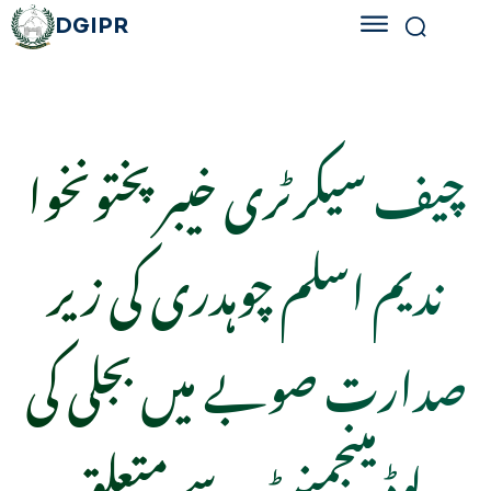
DGIPR
چیف سیکرٹری خیبرپختونخوا
ندیم اسلم چوہدری کی زیر
صدارت صوبے میں بجلی کی
لوڈ مینجمنٹ سے متعلق