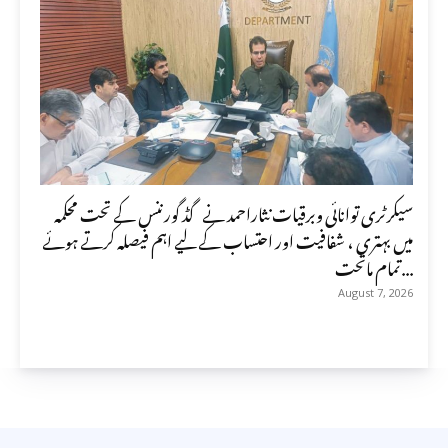
سیکرٹری توانائی وبرقیات نثاراحمد نے گڈ گورننس کے تحت محکمہ
میں بہتری ، شفافیت اور احتساب کے لیے اہم فیصلہ کرتے ہوئے
تمام ماتحت...
August 7, 2026