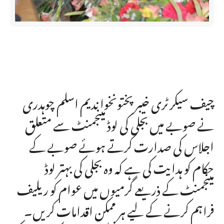
چیف سیکرٹری خیبرپختونخوا ندیم اسلم چوہدری
نے صوبے میں بجلی کی لوڈ مینجمنٹ سے متعلق
اجلاس کی صدارت کرتے ہوئے صوبے کے
حکام کو ہدایت کی ہے کہ وہ بجلی کی بہتر لوڈ
مینجمنٹ کے ذریعے گرمیوں میں عوام کو ریلیف
فراہم کرنے کے لیے ہر ممکن اقدامات کریں۔