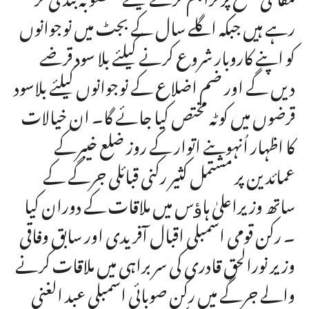
رہے ہیں جبکہ اگلے سال کے بجٹ میں نوجوانوں
کو اپنے کاروبار شروع کرنے کیلئے بلا سود قرضے
دیں گے اور ضم اضلاع کے نوجوانوں کیلئے بلاسود
قرضوں میں کوٹہ مختص کیا جائے گا۔ ان خیالات
کا اظہار اُنہوںنے اتوار کے روز ضلع خیبرکے
عمائدین پر مشتمل کثیر رکنی قبائلی جرگے کے
ساتھ وزیراعلیٰ ہاﺅس میں ملاقات کے دوران کیا
۔ رکن قومی اسمبلی اقبال آفریدی اور سابق وفاقی
وزیر نورالحق قادری کی سربراہی میں ملاقات کرنے
والے جرگے میں رکن صوبائی اسمبلی عبد الغنی