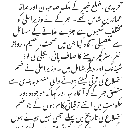
آفریدی ،ضلع خیبر کے ملک صاحبان اور علاقہ
عمائدین شامل تھے ۔ جرگے نے وزیراعلیٰ کو
مختلف شعبوں سے جڑے علاقے کے مسائل
سے تفصیلی آگاہ کیا جن میں صحت، تعلیم، روڈز
انفراسٹرکچر ، پینے کا صاف پانی ، بجلی کی لوڈ
شیڈنگ اور دیگر شامل ہیں۔ وزیراعلیٰ نے ضم
اضلاع کی ترقی کیلئے ہونے والی منصوبہ بندی سے
متعلق جرگے کو آگاہ کیا اور کہاکہ موجودہ دور
حکومت میں اتنے ترقیاتی کام ہوں گے جو ضم
اضلاع کی تاریخ میں پہلے کبھی نہیں ہوئے ہوں
گے ۔ اُنہوںنے کہاکہ ترقیاتی منصوبوں کیلئے فنڈز