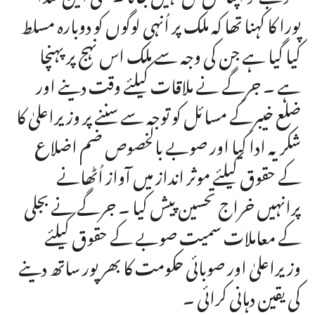
پورا کا کہنا تھا کہ ملک پر اُنہی لوگوں کو دوبارہ مسلط
کیا گیا ہے جن کی وجہ سے ملک اس نہج پر پہنچا
ہے ۔ جرگے نے ملاقات کیلئے وقت دینے اور
ضلع خیبرکے مسائل کو توجہ سے سننے پر وزیراعلیٰ کا
شکریہ ادا کیا اور صوبے بالخصوص ضم اضلاع
کے حقوق کیلئے موثر انداز میں آواز اُٹھانے
پرانہیں خراج تحسین پیش کیا ۔ جرگے نے بجلی
کے معاملات سمیت صوبے کے حقوق کیلئے
وزیراعلیٰ اور صوبائی حکومت کا بھر پور ساتھ دینے
کی یقین دہانی کرائی ۔