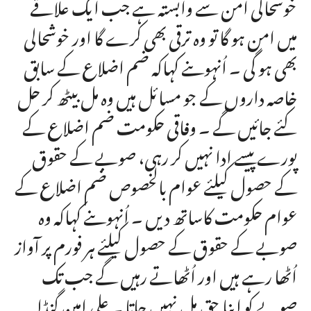
خوشحالی امن سے وابستہ ہے جب ایک علاقے
میں امن ہو گا تو وہ ترقی بھی کرے گا اور خوشحالی
بھی ہو گی ۔ اُنہوںنے کہاکہ ضم اضلاع کے سابق
خاصہ داروں کے جو مسائل ہیں وہ مل بیٹھ کر حل
کئے جائیں گے ۔ وفاقی حکومت ضم اضلاع کے
پورے پیسے ادا نہیں کر رہی، صوبے کے حقوق
کے حصول کیلئے عوام بالخصوص ضم اضلاع کے
عوام حکومت کاساتھ دیں ۔ اُنہوںنے کہاکہ وہ
صوبے کے حقوق کے حصول کیلئے ہر فورم پر آواز
اُٹھا رہے ہیں اور اُٹھاتے رہیں گے جب تک
صوبے کو اپنا حق مل نہیں جاتا ۔ علی امین گنڈا