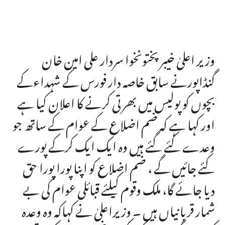
وزیر اعلیٰ خیبر پختونخوا سردار علی امین خان
گنڈاپورنے سابق خاصہ دار فورس کے شہداءکے
بچوں کو پولیس میں بھرتی کرنے کا اعلان کیا ہے
اور کہا ہے کہ ضم اضلاع کے عوام کے ساتھ جو
وعدے کئے گئے ہیں وہ ایک ایک کرکے پورے
کئے جائیں گے ، ضم اضلاع کو اپنا پورا پورا حق
دیا جائے گا، ملک وقوم کیلئے قبائلی عوام کی بے
شمار قربانیاں ہیں ۔ وزیراعلیٰ نے کہاکہ وہ وعدہ