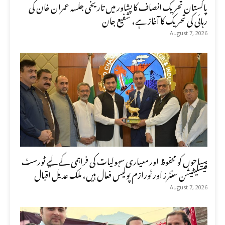
پاکستان تحریک انصاف کا پشاور میں تاریخی جلسہ عمران خان کی
رہائی کی تحریک کا آغاز ہے، شفیع جان
August 7, 2026
سیاحوں کو محفوظ اور معیاری سہولیات کی فراہمی کے لیے ٹورسٹ
فیسلیٹیشن سنٹرز اور ٹورازم پولیس فعال ہیں، ملک عدیل اقبال
August 7, 2026