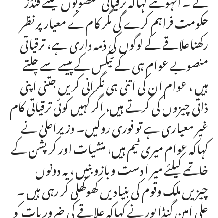
حکومت فراہم کرے گی مگر کام کے معیار پر نظر
رکھناعلاقے کے لوگوں کی ذمہ داری ہے، ترقیاتی
منصوبے عوام ہی کے ٹیکس کے پیسے سے چلتے
ہیں ، عوام ان کی اتنی ہی نگرانی کریں جتنی اپنی
ذاتی چیزوں کی کرتے ہیں، اگر کہیں کوئی ترقیاتی کام
غیر معیاری ہے تو فوری روکیں۔ وزیراعلیٰ نے
کہاکہ عوام میری ٹیم ہیں، منشیات اور کرپشن کے
خاتمے کیلئے میر ا دست و بازو بنیں ، یہ دونوں
چیزیں ملک وقوم کی بنیادیں کھوکھلی کر رہی ہیں ۔
علی امین گنڈا پور نے کہاکہ علاقے کی ضروریات کو