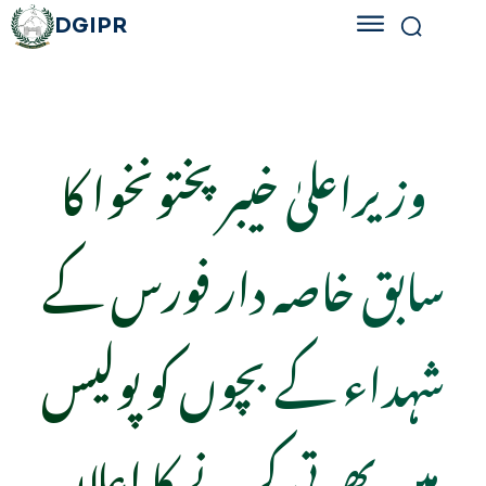
DGIPR
وزیراعلیٰ خیبرپختونخوا کا
سابق خاصہ دار فورس کے
شہداء کے بچوں کو پولیس
میں بھرتی کرنے کا اعلان