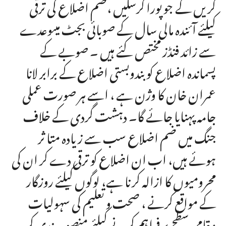
کریں گے جو پورا کرسکیں ،ضم اضلاع کی ترقی
کیلئے آئندہ مالی سال کے صوبائی بجٹ میںوعدے
سے زائد فنڈز مختص کئے ہیں ۔ صوبے کے
پسماندہ اضلاع کو بندوبستی اضلاع کے برابر لانا
عمران خان کا وژن ہے ، اسے ہر صورت عملی
جامہ پہنایا جائے گا۔ دہشت گردی کے خلاف
جنگ میں ضم اضلاع سب سے زیادہ متا ثر
ہوئے ہیں، اب ان اضلاع کو ترقی دے کر ان کی
محرومیوں کا ازالہ کرنا ہے، لوگوں کیلئے روزگار
کے مواقع کرنے ، صحت و تعلیم کی سہولیات
مقامی سطح پر فراہم کرنے کیلئے منصوبہ بندی کر