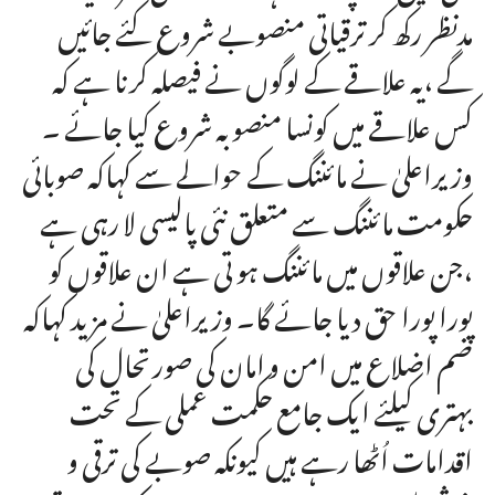
مدنظر رکھ کر ترقیاتی منصوبے شروع کئے جائیں
گے ،یہ علاقے کے لوگوں نے فیصلہ کرنا ہے کہ
کس علاقے میں کونسا منصوبہ شروع کیا جائے ۔
وزیراعلیٰ نے مائننگ کے حوالے سے کہاکہ صوبائی
حکومت مائننگ سے متعلق نئی پالیسی لا رہی ہے
،جن علاقوں میں مائننگ ہو تی ہے ان علاقوں کو
پورا پورا حق دیا جائے گا۔ وزیراعلیٰ نے مزید کہاکہ
ضم اضلاع میں امن و امان کی صورتحال کی
بہتری کیلئے ایک جامع حکمت عملی کے تحت
اقدامات اُٹھا رہے ہیں کیونکہ صوبے کی ترقی و