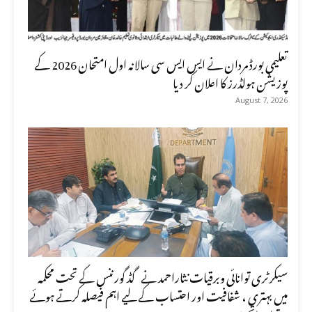
تعلیمی بورڈ مردان نے ایس ایس سی سالانہ اول امتحان 2026 کے
پوزیشن ہولڈرز کا اعلان کر دیا
August 7, 2026
سیکرٹری توانائی وبرقیات نثاراحمد نے گڈ گورننس کے تحت محکمہ
میں بہتری ، شفافیت اور احتساب کے لیے اہم فیصلہ کرتے ہوئے