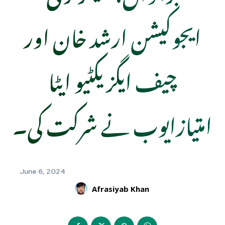
ایجوکیشن ارشد خان اور
چیف ایگزیکٹیو ایٹا
امتیازایوب نے شرکت کی۔
June 6, 2024
Afrasiyab Khan