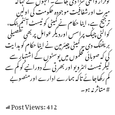
میرٹ اورشفافیت موجودہ حکومت کی اولین
ترجیح ہے، ایٹا حکام نے کمیٹی کو ٹیسٹ آئٹم بنک،
کوالٹی چیک پراسس اوردیگر عوامل پر بھی تفصیلی
بریفنگ دی۔ کمیٹی چیئرمین نے ایٹا حکام کو ہدایت
کی کہ صوبائی محکموں میں پوسٹوں کے اشتہار سے
لیکر ٹیسٹ انٹرویو اور بھرتی کے دورانیے کو کم سے
کم رکھاجائے تاکہ ہمارے ادارے اورمنصوبے
متاثر نہ ہو۔ #
Post Views:
412