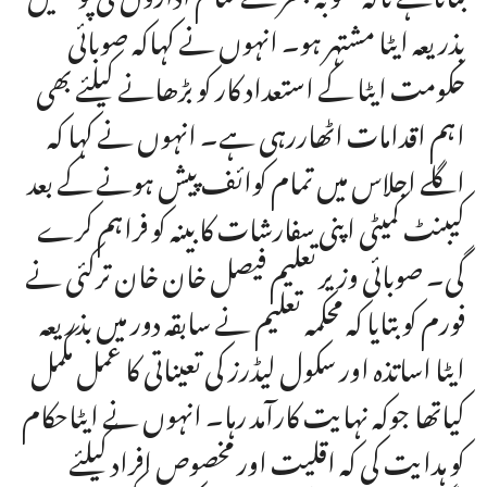
بذریعہ ایٹا مشتہر ہو۔ انہوں نے کہاکہ صوبائی
حکومت ایٹا کے استعداد کار کو بڑھانے کیلئے بھی
اہم اقدامات اٹھاررہی ہے۔ انہوں نے کہا کہ
اگلے اجلاس میں تمام کوائف پیش ہونے کے بعد
کیبنٹ کمیٹی اپنی سفارشات کابینہ کو فراہم کرے
گی۔ صوبائی وزیرتعلیم فیصل خان خان ترکئی نے
فورم کو بتایا کہ محکمہ تعلیم نے سابقہ دور میں بذریعہ
ایٹا اساتذہ اور سکول لیڈرز کی تعیناتی کا عمل مکمل
کیاتھا جوکہ نہایت کارآمد رہا۔ انہوں نے ایٹاحکام
کو ہدایت کی کہ اقلیت اور مخصوص افراد کیلئے