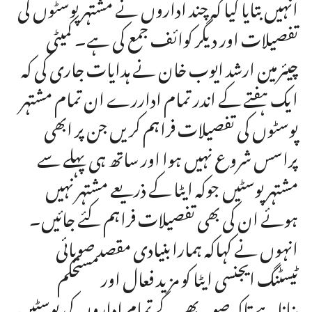
انہیں بتایا گیا کہ چند اداروں نے مشتہر پوسٹوں کی
تفصیلات اور دیگر کوائف جمع کی ہے۔ کمیٹی
چیئرمین ارشد ایوب خان نے ہدایات جاری کی کہ
ایک ہفتے کے اندر تمام اداررے ان تمام مشتہر
پوسٹوں کی تفصیلات فراہم کریں جن پر ابھی
پراسس شروع نہیں ہوا اور ساتھ ہی پہلے سے
مشتہر پوسٹیں جوکہ ایٹا کے ذریعے مشتہر نہیں
ہوئے ان کی بھی تفصیلات فراہم کئے جائیں۔
انہوں نے کہاکہ ہمارابنیادی مقصد صوبائی
ٹیسٹنگ ایجنسی ایٹا کو مزید فعال اور مستحکم
بناناہے تاکہ صوبہ بھر کے تمام اداروں کی پوسٹیں