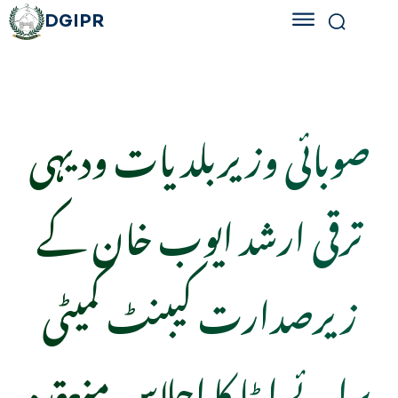
DGIPR
صوبائی وزیربلدیات ودیہی
ترقی ارشد ایوب خان کے
زیرصدارت کیبنٹ کمیٹی
برائے ایٹا کا اجلاس منعقدہ