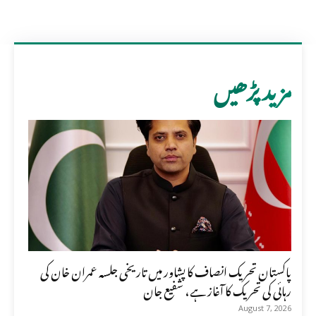
مزید پڑھیں
پاکستان تحریک انصاف کا پشاور میں تاریخی جلسہ عمران خان کی
رہائی کی تحریک کا آغاز ہے، شفیع جان
August 7, 2026