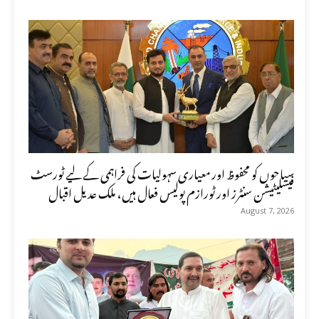
سیاحوں کو محفوظ اور معیاری سہولیات کی فراہمی کے لیے ٹورسٹ
فیسلیٹیشن سنٹرز اور ٹورازم پولیس فعال ہیں، ملک عدیل اقبال
August 7, 2026