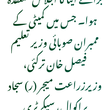
ہوا۔ جس میں کمیٹی کے
ممبران صوبائی وزیر تعلیم
فیصل خان ترکئی،
وزیرزراعت میجر (ر) سجاد
براکوال، سیکرٹری