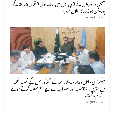
تعلیمی بورڈ مردان نے ایس ایس سی سالانہ اول امتحان 2026 کے
پوزیشن ہولڈرز کا اعلان کر دیا
August 7, 2026
سیکرٹری توانائی وبرقیات نثاراحمد نے گڈ گورننس کے تحت محکمہ
میں بہتری ، شفافیت اور احتساب کے لیے اہم فیصلہ کرتے ہوئے
تمام ماتحت...
August 7, 2026