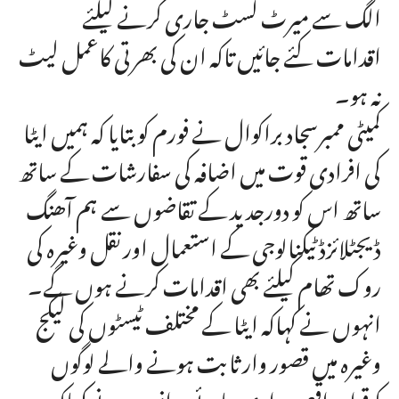
الگ سے میرٹ لسٹ جاری کرنے کیلئے
اقدامات کئے جائیں تاکہ ان کی بھرتی کاعمل لیٹ
نہ ہو۔
کمیٹی ممبرسجاد براکوال نے فورم کو بتایا کہ ہمیں ایٹا
کی افرادی قوت میں اضافہ کی سفارشات کے ساتھ
ساتھ اس کو دورجدید کے تقاضوں سے ہم آھنگ
ڈیجٹلائزڈ ٹیکنالوجی کے استعمال اورنقل وغیرہ کی
روک تھام کیلئے بھی اقدامات کرنے ہوں گے۔
انہوں نے کہاکہ ایٹا کے مختلف ٹیسٹوں کی لیکج
وغیرہ میں قصور وار ثابت ہونے والے لوگوں
کوقرار واقعی سزا دی جائے۔ انہوں نے کہاکہ