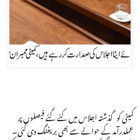
کمیٹی کو گذشتہ اجلاس میں کئے گئے فیصلوں پر
عملدرآمد کے حوالے سے بھی بریفنگ دی گئی۔