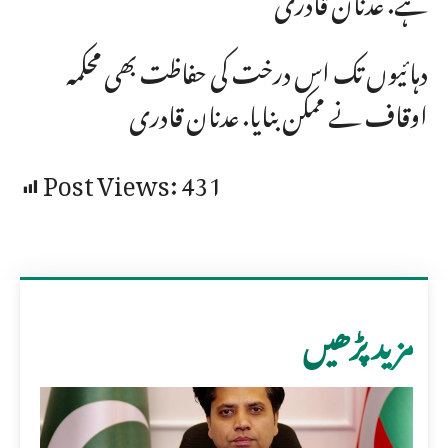
دہائیوں تک اس درخت کی حفاظت بھی محکمہ
اوقاف نے ممکن بنایا. عدنان قادری
Post Views:
431
مزید پڑھیں