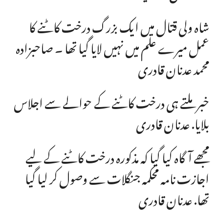
شاہ ولی قتال میں ایک بزرگ درخت کاٹنے کا
عمل میرے علم میں نہیں لایا گیا تھا ۔ صاحبزادہ
محمد عدنان قادری
خبر ملتے ہی درخت کاٹنے کے حوالے سے اجلاس
بلایا. عدنان قادری
مجھے آگاہ کیا گیا کہ مذکورہ درخت کاٹنے کے لیے
اجازت نامہ محکمہ جنگلات سے وصول کر لیا گیا
تھا. عدنان قادری