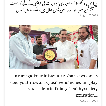
سیاحوں کو محفوظ اور معیاری سہولیات کی فراہمی کے لیے ٹورسٹ
فیسلیٹیشن سنٹرز اور ٹورازم پولیس فعال ہیں، ملک عدیل اقبال
August 7, 2026
KP Irrigation Minister Riaz Khan says sports
steer youth towards positive activities and play
a vital role in building a healthy society
Irrigation...
August 7, 2026