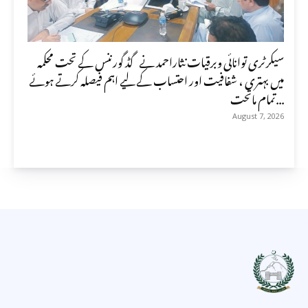
سیکرٹری توانائی وبرقیات نثاراحمد نے گڈ گورننس کے تحت محکمہ
میں بہتری ، شفافیت اور احتساب کے لیے اہم فیصلہ کرتے ہوئے
تمام ماتحت...
August 7, 2026