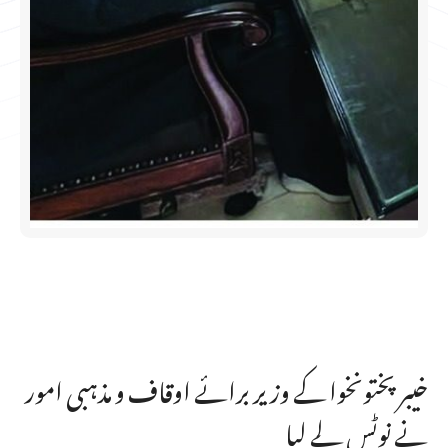
خیبرپختونخوا کے وزیر برائے اوقاف و مذہبی امور
نے نوٹس لے لیا