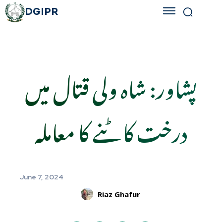
DGIPR
پشاور: شاہ ولی قتال میں
درخت کاٹنے کا معاملہ
June 7, 2024
Riaz Ghafur