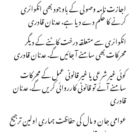
اجازت نامہ وصولی کے باوجود بھی انکوائری
کرنے کا حکم دے دیا ہے. عدنان قادری
انکوائری سے متعلقہ درخت کاٹنے کے دیگر
محرکات بھی سامنے آ جائیں گے. عدنان قادری
کوئی غیر شرعی یا غیر قانونی عمل کے محرکات
سامنے آئے تو قانونی کارروائی کریں گے. عدنان
قادری
عوامی جان و مال کی حفاظت ہماری اولین ترجیح
ہے. عدنان قادری