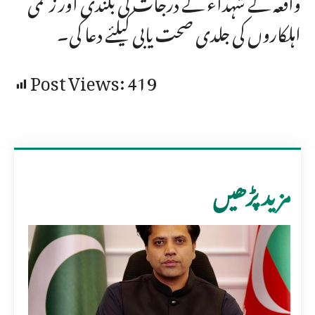
واقعہ کے شہداء کے درجات کی بلندی اور زخمی
اہلکاروں کی جلدی صحت یابی کیلئے دعا کی۔
Post Views:
419
مزید پڑھیں