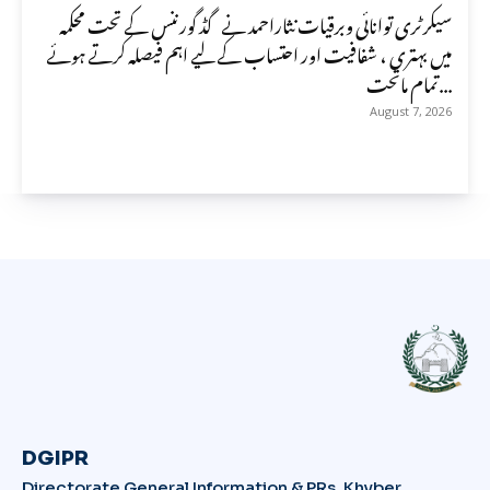
سیکرٹری توانائی وبرقیات نثاراحمد نے گڈ گورننس کے تحت محکمہ
میں بہتری ، شفافیت اور احتساب کے لیے اہم فیصلہ کرتے ہوئے
تمام ماتحت...
August 7, 2026
DGIPR
Directorate General Information & PRs, Khyber