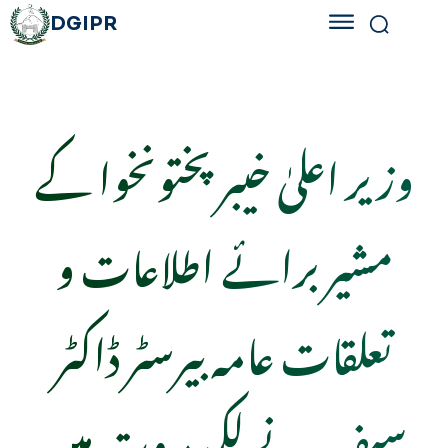
DGIPR
وزیر اعلیٰ خیبر پختونخوا کے
مشیر برائے اطلاعات و
تعلقات عامہ بیرسٹر ڈاکٹر
سیف نے لکی مروت میں