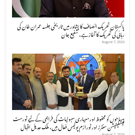
پاکستان تحریک انصاف کا پشاور میں تاریخی جلسہ عمران خان کی
رہائی کی تحریک کا آغاز ہے، شفیع جان
August 7, 2026
سیاحوں کو محفوظ اور معیاری سہولیات کی فراہمی کے لیے ٹورسٹ
فیسلیٹیشن سنٹرز اور ٹورازم پولیس فعال ہیں، ملک عدیل اقبال
August 7, 2026