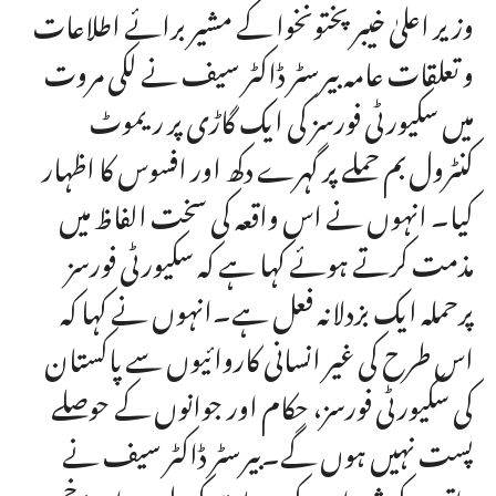
وزیر اعلیٰ خیبر پختونخوا کے مشیر برائے اطلاعات
و تعلقات عامہ بیرسٹر ڈاکٹر سیف نے لکی مروت
میں سکیورٹی فورسز کی ایک گاڑی پر ریموٹ
کنٹرول بم حملے پر گہرے دکھ اور افسوس کا اظہار
کیا۔ انہوں نے اس واقعہ کی سخت الفاظ میں
مذمت کرتے ہوئے کہا ہے کہ سکیورٹی فورسز
پرحملہ ایک بزدلانہ فعل ہے۔انہوں نے کہا کہ
اس طرح کی غیر انسانی کاروائیوں سے پاکستان
کی سکیورٹی فورسز، حکام اور جوانوں کے حوصلے
پست نہیں ہوں گے۔بیرسٹر ڈاکٹر سیف نے