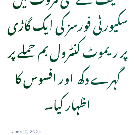
سکیورٹی فورسز کی ایک گاڑی
پر ریموٹ کنٹرول بم حملے پر
گہرے دکھ اور افسوس کا
اظہار کیا۔
June 10, 2024