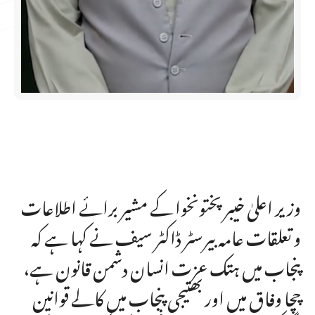
وزیر اعلیٰ خیبر پختونخوا کے مشیر برائے اطلاعات
و تعلقات عامہ بیرسٹر ڈاکٹر سیف نے کہا ہے کہ
پنجاب میں ہتک عزت انسان دشمن قانون ہے،
چچا وفاق میں اور بھتیجی پنجاب میں کالے قوانین