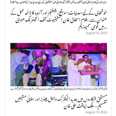
خوشحالی کے لیے معدنیات: مواقع، چیلنجز اور آئندہ کا لائحہ عمل کے
عنوان سے، غلام اسحاق خان انسٹیٹیوٹ آف انجینئرنگ صوابی
میں قومی سمپوزیم...
August 10, 2026
مستحق فنکاروں میں جدید الیکٹرک وہیل چیئرز اور سلائی مشینیں
تقسیم — ملک لیاقت علی خان
August 10, 2026