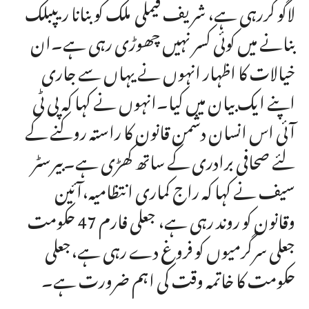
لاگو کررہی ہے، شریف فیملی ملک کو بنانا ریپبلک
بنانے میں کوئی کسر نہیں چھوڑی رہی ہے۔ان
خیالات کا اظہار انہوں نے یہاں سے جاری
اپنے ایک بیان میں کیا۔انہوں نے کہا کہ پی ٹی
آئی اس انسان دشمن قانون کا راستہ روکنے کے
لئے صحافی برادری کے ساتھ کھڑی ہے۔بیرسٹر
سیف نے کہا کہ راج کماری انتظامیہ،آئین
وقانون کو روند رہی ہے، جعلی فارم 47 حکومت
جعلی سرگرمیوں کو فروغ دے رہی ہے،جعلی
حکومت کا خاتمہ وقت کی اہم ضرورت ہے۔