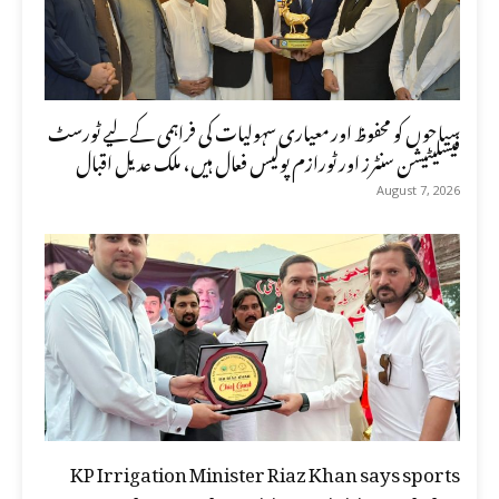
سیاحوں کو محفوظ اور معیاری سہولیات کی فراہمی کے لیے ٹورسٹ
فیسلیٹیشن سنٹرز اور ٹورازم پولیس فعال ہیں، ملک عدیل اقبال
August 7, 2026
KP Irrigation Minister Riaz Khan says sports