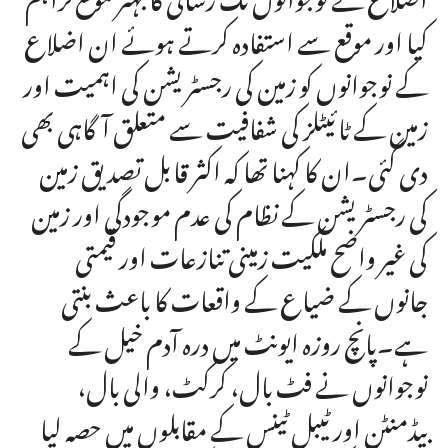
کیا اور موقع سے استفادہ کرتے ہوئے ان اضلاع
کے نوجوانوں کو زمین کی رجسٹریشن کی اہمیت اور
زمین کے ٹائیٹلز کی شفافیت سے متعلق آگاہی بھی
دی گئی۔ان کا کہنا تھا کہ اکثر قابل تصدیق زمین
کی رجسٹریشن کے نظام کی عدم موجودگی اور زمین
کی غیر واضح ملکیت زمینی تنازعات اور قیمتی
جانوں کے ضیاع کے واقعات کا باعث بنتی
ہے۔پانچ روزہ ایونٹ میں درہ آدم خیل کے
نوجوانوں نے فٹ بال، کرکٹ، والی بال،
بیڈمنٹن اور ٹیبل ٹینس کے مقابلوں میں حصہ لیا