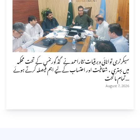
سیکرٹری توانائی وبرقیات نثاراحمد نے گڈ گورننس کے تحت محکمہ
میں بہتری ، شفافیت اور احتساب کے لیے اہم فیصلہ کرتے ہوئے
تمام ماتحت...
August 7, 2026