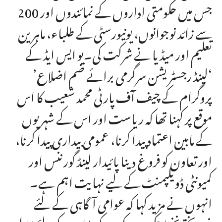
جس میں حکومتی اداروں کے نمائندوں اور 200
سے زائد نوجوانوں، یونیورسٹی کے طلباء، ماہرین
تعلیم اور میڈیا نے شرکت کی۔یو ایس ایڈ کے
‘لینڈ رجسٹریشن سرگرمی برائے ضم اضلاع’
پروگرام کے چیف آف پارٹی محمد شعیب کا اس
موقع پر کہنا تھا کہ ریاست اور اس کے شہریوں
کے مابین اعتماد پیدا کرنا، عمومی بیداری پیدا کرنا،
اور تعاون کو فروغ دینا پائیدار لینڈ گورننس اور
کمیونٹی ڈویلپمنٹ کے لیے نہایت اہم ہے۔
انہوں نے مزید کہا کہ عوامی آگاہی کے لئے