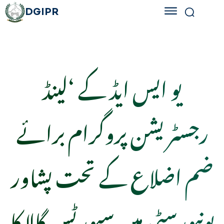
DGIPR
یو ایس ایڈ کے ‘لینڈ
رجسٹریشن پروگرام برائے
ضم اضلاع کے تحت پشاور
یونیورسٹی میں سپورٹس گالا کا