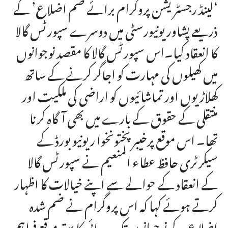
‘لینڈ رجسٹریشن پروگرام برائے ضم اضلاع’ کے
ذریعے پشاور یونیورسٹی میں دوسرے سپورٹس گالا
کا انعقاد کیا۔اس سپورٹس گالا کا مقصد نوجوانوں
میں کھیلوں کی مہارت کو اجاگر کرنے کے ساتھ
کھلاڑیوں اور تماشائیوں کو اراضی کی ملکیت اور
منتقلی کے حقوق کے بارے میں بھی آگاہ کرنا
تھا۔ اس موقع پرخیبر پختونخوا ریونیو بورڈ کے
سیکرٹری حافظ عطاء المنعیم نے سپورٹس گالا
کے انعقاد کے حوالے سے اپنے خیالات کا اظہار
کرتے ہوئے کہا کہ اس پروگرام نے ضم شدہ
اضلاع کے نوجوانوں تک رسائی کا بہتر موقع فراہم