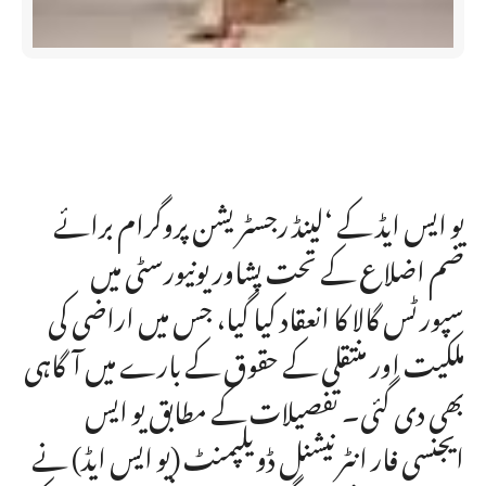
یو ایس ایڈ کے ‘لینڈ رجسٹریشن پروگرام برائے
ضم اضلاع کے تحت پشاور یونیورسٹی میں
سپورٹس گالا کا انعقاد کیا گیا، جس میں اراضی کی
ملکیت اور منتقلی کے حقوق کے بارے میں آگاہی
بھی دی گئی۔ تفصیلات کے مطابق یو ایس
ایجنسی فار انٹرنیشنل ڈویلپمنٹ (یو ایس ایڈ) نے