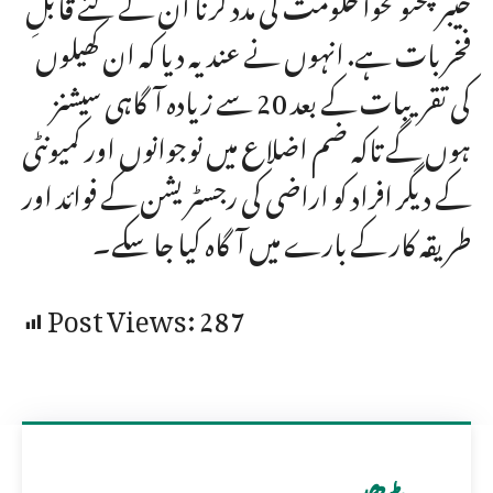
خیبرپختونخوا حکومت کی مدد کرنا ان کے لئے قابلِ
فخر بات ہے. انہوں نے عندیہ دیا کہ ان کھیلوں
کی تقریبات کے بعد 20 سے زیادہ آگاہی سیشنز
ہوں گے تاکہ ضم اضلاع میں نوجوانوں اور کمیونٹی
کے دیگر افراد کو اراضی کی رجسٹریشن کے فوائد اور
طریقہ کار کے بارے میں آگاہ کیا جا سکے۔
Post Views:
287
مزید پڑھیں