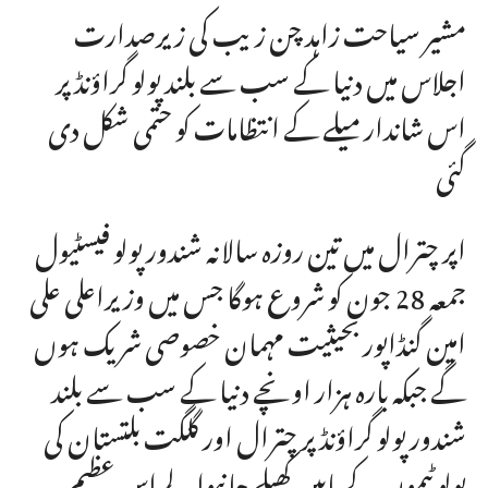
مشیر سیاحت زاہد چن زیب کی زیرصدارت
اجلاس میں دنیا کے سب سے بلند پولو گراؤنڈ پر
اس شاندار میلے کے انتظامات کو حتمی شکل دی
گئی
اپر چترال میں تین روزہ سالانہ شندور پولو فیسٹیول
جمعہ 28 جون کو شروع ہوگا جس میں وزیراعلی علی
امین گنڈاپور بحیثیت مہمان خصوصی شریک ہوں
گے جبکہ بارہ ہزار اونچے دنیا کے سب سے بلند
شندور پولو گراؤنڈ پر چترال اور گلگت بلتستان کی
پولو ٹیموں کے مابین کھیلے جانیوالے اس عظیم