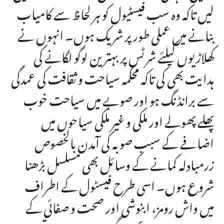
لیں تاکہ وہ سب فیسٹیول کو ہر لحاظ سے کامیاب
بنانے میں عملی طور پر شریک ہوں۔ انہوں نے
کھلاڑیوں کیلئے شرٹس پر بہترین لوگو لگانے کی
ہدایت بھی کی تاکہ محکمہ سیاحت و ثقافت کی عمدگی
سے برانڈنگ ہو اور صوبے میں سیاحت خوب
پھلے پھولے اور ملکی و غیر ملکی سیاحوں میں
اضافے کے سبب صوبہ کی آمدن بالخصوص
زرمبادلہ کمانے کے وسائل بھی مسلسل بڑھنا
شروع ہوں۔ اسی طرح فیسٹول کے اطراف
میں واش رومز، ابنوشی اور صحت و صفائی کے