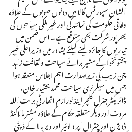
الشان سپورٹس گالا میں دونوں صوبوں کے علاؤہ
وفاقی حکومت کی نمائندگی اور غیر ملکی سیاحوں کی
بھرپور شرکت بھی متوقع ہے۔ اس ضمن میں
تیاریوں کا جائزہ لینے کیلئے پشاور میں وزیراعلی خیبر
پختونخوا کے مشیر برائے سیاحت و ثقافت زاہد
چن زیب کی زیرصدارت اہم اجلاس منعقد ہوا
جس میں سیکرٹری سیاحت محمد بختیار خان،
ڈائریکٹر جنرل کلچر اینڈ ٹورازم اتھارٹی برکت اللہ
مروت اور دیگر متعلقہ حکام کے علاؤہ کمشنر مالاکنڈ
ڈویژن اور چترال اپر و لوئیر اور دیر بالا کے ڈپٹی