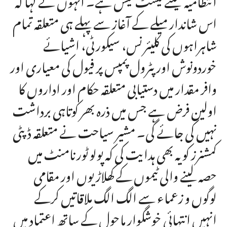
اس شاندار میلے کے آغاز سے پہلے ہی متعلقہ تمام
شاہراہوں کی کلیئرنس، سیکورٹی، اشیائے
خوردونوش اور پٹرول پمپس پر فیول کی معیاری اور
وافر مقدار میں دستیابی متعلقہ حکام اور اداروں کا
اولین فرض ہے جس میں ذرہ بھر کوتاہی برداشت
نہیں کی جائے گی۔ مشیر سیاحت نے متعلقہ ڈپٹی
کمشنرز کو یہ بھی ہدایت کی کہ پولو ٹورنامنٹ میں
حصہ لینے والی ٹیموں کے کھلاڑیوں اور مقامی
لوگوں و زعماء سے الگ الگ ملاقاتیں کرکے
انہیں انتہائی خوشگوار ماحول کے ساتھ اعتماد میں