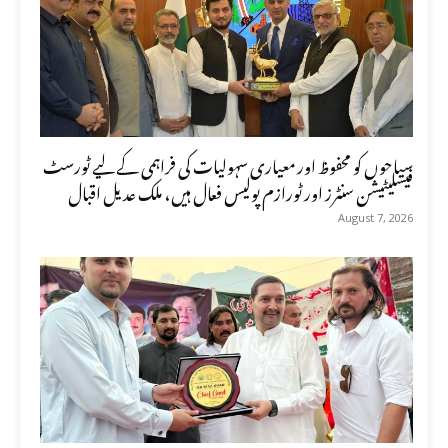
سیاحوں کو محفوظ اور معیاری سہولیات کی فراہمی کے لیے ٹورسٹ
فیسلیٹیشن سنٹرز اور ٹورازم پولیس فعال ہیں، ملک عدیل اقبال
August 7, 2026