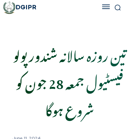
DGIPR
تین روزہ سالانہ شندور پولو
فیسٹیول جمعہ 28 جون کو
شروع ہوگا
June 11, 2024