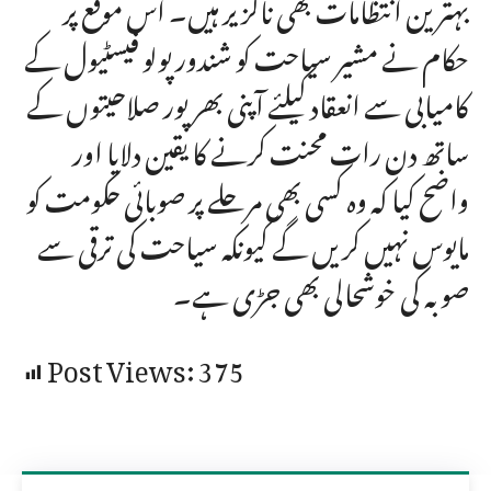
بہترین انتظامات بھی ناگزیر ہیں۔ اس موقع پر
حکام نے مشیر سیاحت کو شندور پولو فیسٹیول کے
کامیابی سے انعقاد کیلئے آپنی بھرپور صلاحیتوں کے
ساتھ دن رات محنت کرنے کا یقین دلایا اور
واضح کیا کہ وہ کسی بھی مرحلے پر صوبائی حکومت کو
مایوس نہیں کریں گے کیونکہ سیاحت کی ترقی سے
صوبہ کی خوشحالی بھی جڑی ہے۔
Post Views:
375