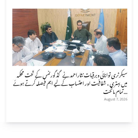
سیکرٹری توانائی وبرقیات نثاراحمد نے گڈ گورننس کے تحت محکمہ
میں بہتری ، شفافیت اور احتساب کے لیے اہم فیصلہ کرتے ہوئے
تمام ماتحت...
August 7, 2026