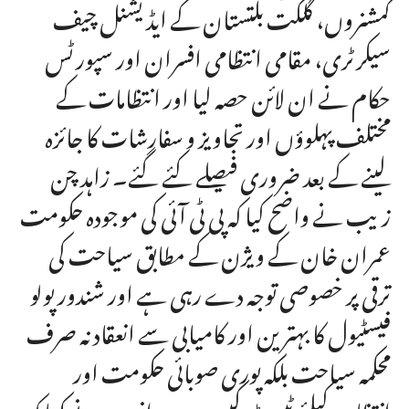
کمشنروں، گلگت بلتستان کے ایڈیشنل چیف
سیکرٹری، مقامی انتظامی افسران اور سپورٹس
حکام نے ان لائن حصہ لیا اور انتظامات کے
مختلف پہلوؤں اور تجاویز و سفارشات کا جائزہ
لینے کے بعد ضروری فیصلے کئے گئے۔ زاہد چن
زیب نے واضح کیا کہ پی ٹی آئی کی موجودہ حکومت
عمران خان کے ویژن کے مطابق سیاحت کی
ترقی پر خصوصی توجہ دے رہی ہے اور شندور پولو
فیسٹیول کا بہترین اور کامیابی سے انعقاد نہ صرف
محکمہ سیاحت بلکہ پوری صوبائی حکومت اور
انتظامیہ کیلئے ٹیسٹ کیس ہے۔ انہوں نے کہا کہ