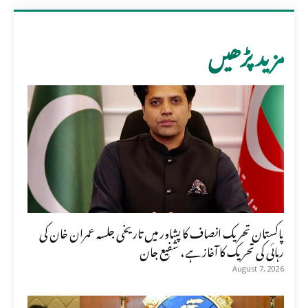
مزید پڑھیں
پاکستان تحریک انصاف کا پشاور میں تاریخی جلسہ عمران خان کی
رہائی کی تحریک کا آغاز ہے، شفیع جان
August 7, 2026