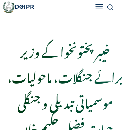
DGIPR
خیبرپختونخوا کے وزیر
برائے جنگلات، ماحولیات،
موسمیاتی تبدیلی و جنگلی
حیات فضل حکیم خان