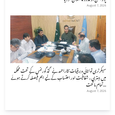
August 7, 2026
سیکرٹری توانائی وبرقیات نثاراحمد نے گڈ گورننس کے تحت محکمہ
میں بہتری ، شفافیت اور احتساب کے لیے اہم فیصلہ کرتے ہوئے
تمام ماتحت...
August 7, 2026