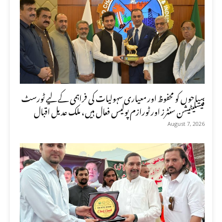
سیاحوں کو محفوظ اور معیاری سہولیات کی فراہمی کے لیے ٹورسٹ
فیسلیٹیشن سنٹرز اور ٹورازم پولیس فعال ہیں، ملک عدیل اقبال
August 7, 2026