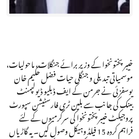
خیبرپختونخوا کے وزیر برائے جنگلات، ماحولیات،
موسمیاتی تبدیلی و جنگلی حیات فضل حکیم خان
یوسفزئی نے جرمن کے ایف ڈبلیو ڈیولپمنٹ
بینک کی جانب سے بلین ٹری فارسٹیشن سپورٹ
پروجیکٹ خیبرپختونخوا کی سرگرمیوں کے لئے
فراہم کردہ 15 فیلڈ وہیکل وصول کیں۔ یہ گاڑیاں