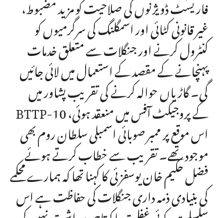
فاریسٹ ڈویژنوں کی صلاحیت کو مزید مضبوط،
غیر قانونی کٹائی اور اسمگلنگ کی سرگرمیوں کو
کنٹرول کرنے اور جنگلات سے متعلق خدمات
پہنچانے کے مقصد کے استعمال میں لائی جائیں
گی۔ گاڑیاں حوالہ کرنے کی تقریب پشاور میں
BTTP-10 کے پروجیکٹ آفس میں منعقد ہوئی،
اس موقع پر ممبر صوبائی اسمبلی سلطان روم بھی
موجود تھے۔ تقریب سے خطاب کرتے ہوئے
فضل حکیم خان یوسفزئی کا کہنا تھا کہ ہمارے محکمے
کی بنیادی ذمہ داری جنگلات کی حفاظت ہے اس
سلسلے میں کوئی غفلت یا کوتاہی برداشت نہیں کی