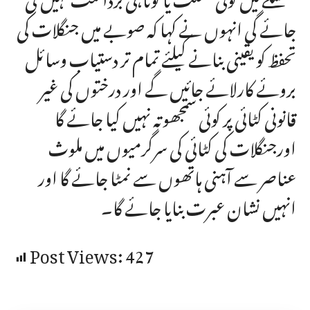
جائے گی انہوں نے کہا کہ صوبے میں جنگلات کی
تحفظ کو یقینی بنانے کیلئے تمام تر دستیاب وسائل
بروئے کارلائے جائیں گے اور درختوں کی غیر
قانونی کٹائی پر کوئی سمجھوتہ نہیں کیا جائے گا
اورجنگلات کی کٹائی کی سرگرمیوں میں ملوث
عناصر سے آہنی ہاتھوں سے نمٹا جائے گا اور
انہیں نشان عبرت بنایا جائے گا۔
Post Views:
427