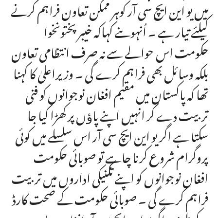
میں یو این ایچ سی آر کوہر ممکن تعاون فراہم کرنے
کیلئے تیار ہے ۔ اُنہوںنے کہاکہ خیبرپختونخوا
حکومت اس حوالے سے نہ صرف انتظامی تعاون
بلکہ وسائل بھی فراہم کرے گی ۔ وزیراعلیٰ کا کہنا
تھا کہ پاکستان میں مقیم افغان نوجوانوں کو فنی
تربیت دے کر انہیں اپنے پاﺅں پر کھڑا کیا جا
سکتا ہے اگر یو این ایچ سی آر اس سلسلے میں کوئی
پروگرام شروع کرنا چاہے تو صوبائی حکومت
افغان نوجوانوں کو اپنے تکنیکی اداروں میں تربیت
فراہم کرے گی ۔ صوبائی حکومت کے صحت کارڈ
کے طرز پر اگر یو این ایچ سی آر افغان مہاجرین