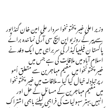
وزیر اعلیٰ خیبر پختونخوا سردار علی امین خان گنڈاپور
سے پیر کے روز یو این ایچ سی آرکی نمائندہ برائے
پاکستا ن فیلیپاکیڈلر کی سربراہی میں ایک وفد نے
اسلام آباد میں ملاقات کی ہے جس میں
خیبرپختونخوا میں مقیم مہاجرین سے متعلق اُمو
رپر تبادلہ خیال کیا گیا ۔ملاقات میں خیبرپختونخوا
میں مقیم مہاجرین کے مسائل کے حل اور
انہیں بہتر سہولیات کی فراہمی کیلئے باہمی اشتراک