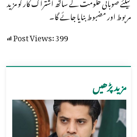
کیلئے صوبائی حکومت کے ساتھ اشتراک کار کو مزید
مربوط اور مضبوط بنایا جائے گا۔
Post Views:
399
مزید پڑھیں