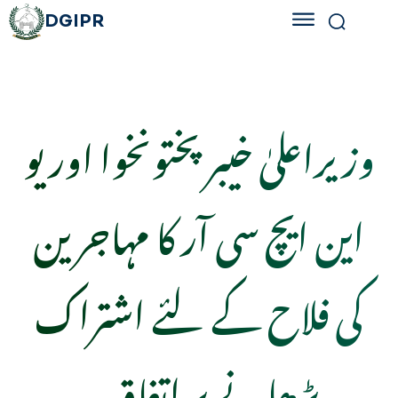
DGIPR
وزیراعلیٰ خیبر پختونخوا اور یو
این ایچ سی آر کا مہاجرین
کی فلاح کے لئے اشتراک
بڑھانے پر اتفاق۔