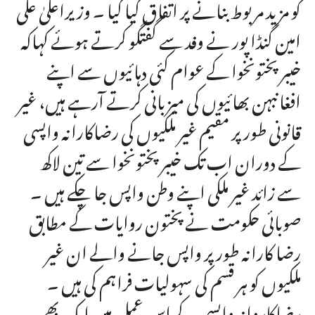
کو مزید مربوط بنانے پر اتفاق کیا گیا ۔ وزیراعلیٰ علی
امین گنڈا پور نے وفد سے گفتگو کرتے ہوئے کہاکہ
خیبرپختونخوا کے عوام کئی دہائیوں سے اپنے
افغانبہن بھائیوں کی میزبانی کرتے آرہے ہیں، غیر
قانونی طور پر مقیم غیر ملکیوں کی رضاکارانہ واپسی
کے دوران اب تک خیبرپختونخوا سے تین لاکھ
سے زائد غیر ملکی اپنے وطن واپس جا چکے ہیں ۔
صوبائی حکومت نے پختون روایات کے مطابق
رضا کارانہ طور پر واپس جانے والے ان غیر
ملکیوں کو ہر قسم کی سہولیات فراہم کی ہیں ۔
رضاکاروانہ واپسی کے اس عمل میں ایک بھی