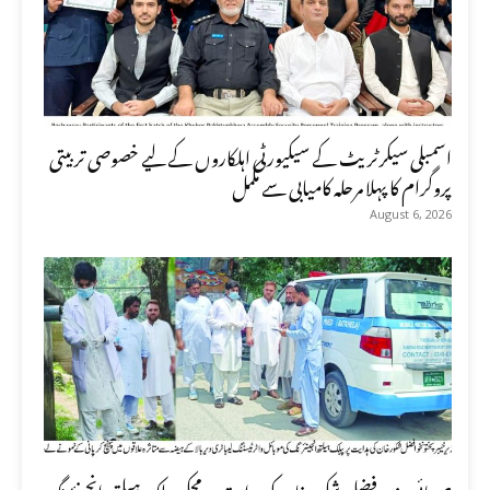
اسمبلی سیکرٹریٹ کے سیکیورٹی اہلکاروں کے لیے خصوصی تربیتی
پروگرام کا پہلا مرحلہ کامیابی سے مکمل
August 6, 2026
صوبائی وزیر فضل شکور خان کی ہدایت پر محکمہ پبلک ہیلتھ انجینئرنگ