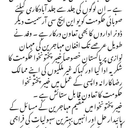
ہے ۔ ان لوگوں کی جلد سے جلد آبادکاری کیلئے
صوبائی حکومت کو یو این ایچ سی آرسمیت دیگر
ڈونر اداروں کا بھی تعاون درکار ہے ۔ وفد نے
طویل عرصے تک افغان مہاجرین کی مہمان
نوازی پر پاکستان خصوصاً خیبرپختونخوا حکومت کا
شکریہ ادا کیا اور کہاکہ غیر ملکیوں کی اپنے ممالک
رضاکارانہ واپسی کے عمل میں خیبرپختونخوا
حکومت کا تعاون قابل ستائش ہے ۔
خیبرپختونخوا میں مقیم مہاجرین کے مسائل کے
پائیدار حل اور انہیں بہترین سہولیات کی فراہمی