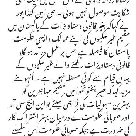
شکایت موصول نہیں ہوئی ۔ علی امین گنڈا پور
نے کہاکہ بغیر قانونی دستاویزات کے پاکستان میں
مقیم غیر ملکیوں کی اپنے ممالک واپسی حکومت
پاکستان کا فیصلہ ہے جس پر عمل درآمد ہو گا،
قانونی دستاویزات رکھنے والے غیر ملکیوں کے
یہاں قیام سے کو ئی مسئلہ نہیں ہے ۔ اُنہوںنے
مزید کہاکہ خیبرپختونخوا میں مقیم مہاجرین کو
بہترین سہولیات کی فراہمی کیلئے یو این ایچ سی آر
اور صوبائی حکومت کے درمیان بہتر اشتراک کار
کی ضرورت ہے جبکہ صوبائی حکومت اس سلسلے