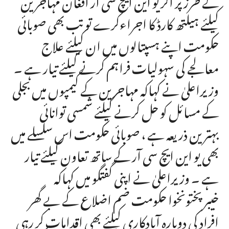
کیلئے ہیلتھ کارڈ کا اجراءکرے تو تب بھی صوبائی
حکومت اپنے ہسپتالوں میں ان کیلئے علاج
معالجے کی سہولیات فراہم کرنے کیلئے تیار ہے ۔
وزیراعلیٰ نے کہاکہ مہاجرین کے کیمپوں میں بجلی
کے مسائل کو حل کرنے کیلئے شمسی توانائی
بہترین ذریعہ ہے ، صوبائی حکومت اس سلسلے میں
بھی یو این ایچ سی آر کے ساتھ تعاون کیلئے تیار
ہے ۔ وزیراعلیٰ نے اپنی گفتگو میں کہاکہ
خیبرپختونخوا حکومت ضم اضلاع کے بے گھر
افراد کی دوبارہ آبادکاری کیلئے بھی اقدامات کر رہی