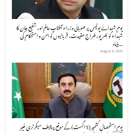
یومِ شہدائے پولیس پر صوبائی وزراء آفتاب عالم اور شفیع جان کا
شہداء کو بھرپور خراجِ عقیدت، قربانیوں کو امن و استحکام کی
بنیاد...
August 6, 2026
یومِ استحصالِ کشمیر (5 اگست) کے موقع پرچیف سیکرٹری خیبر