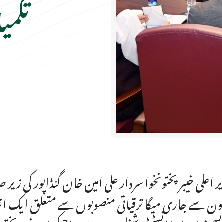
تکمی
ر اعلیٰ خیبر پختونخوا سردار علی امین خان گنڈاپور کی 
ون سے جاری میگا ترقیاتی منصوبوں سے متعلق ایک اہم