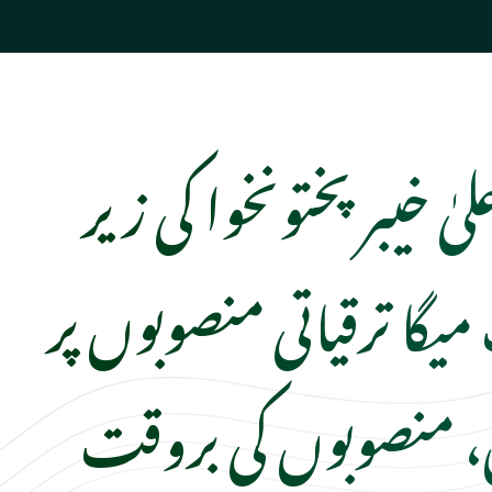
یٰ خیبر پختونخوا کی زیر
گا ترقیاتی منصوبوں پر
 منصوبوں کی بروقت