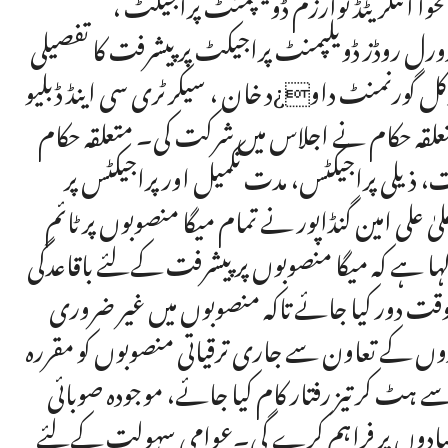
وا انٹگریٹڈ ٹوارزم ڈویلپمنٹ پراجیکٹ ،
 رورل روڈز ڈویلپمنٹ پراجیکٹ پر پیشرفت کا تفصیلی
کل گورنمنٹ داو¿د خان ، سیکرٹری سی اینڈ ڈبلیو
علقہ حکام نے اجلاس میں شرکت کی۔ متعلقہ حکام
ت، ذیلی پراجیکٹس، مدت تکمیل اور پراجیکٹس پر
لی امین گنڈاپور نے تمام میگا منصوبوں پر ٹائم
کہا ہے کہ میگا منصوبوں پر پیشرفت کےلئے باقاعدگی
روقت دور کیا جائے تاکہ منصوبوں میں غیر ضروری
داروں کے تعاون سے جاری ترقیاتی منصوبوں کو مقررہ
ے ہٹ کر تیز رفتار کام کیا جائے، موجودہ صوبائی
بنیادوں پر فراہم کرے گی۔عوامی سہولت کےلئے