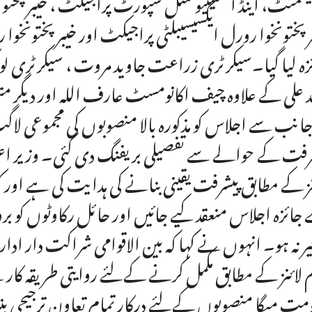
یسمنٹ، اینڈ انسٹیٹیوشنل سپورٹ پراجیکٹ ، خیبرپختونخ
رپختونخوا رورل ایکسیسیبلٹی پراجیکٹ اور خیبر پختونخوا
زہ لیا گیا۔سیکرٹری زراعت جاوید مروت ، سیکرٹری لو
 علی کے علاوہ چیف اکانومسٹ عارف اللہ اور دیگر مت
جانب سے اجلاس کو مذکورہ بالا منصوبوں کی مجموعی لاگ
رفت کے حوالے سے تفصیلی بریفنگ دی گئی۔ وزیر اعلیٰ ع
نز کے مطابق پیشرفت یقینی بنانے کی ہدایت کی ہے اور 
جائزہ اجلاس منعقد کیے جائیں اور حائل رکاوٹوں کو ب
یر نہ ہو۔ انہوں نے کہا کہ بین الاقوامی شراکت دار ا
م لائنز کے مطابق مکمل کرنے کےلئے روایتی طریقہ کار س
مت میگا منصوبوں کےلئے درکار تمام تعاون ترجیحی 