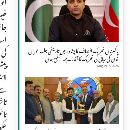
انو
خیب
جائ
اسد
کی 
پاکستان تحریک انصاف کا پشاور میں تاریخی جلسہ عمران
خان کی رہائی کی تحریک کا آغاز ہے، شفیع جان
پیش
August 7, 2026
لائ
سے 
تاخ
ٹائ
حکو