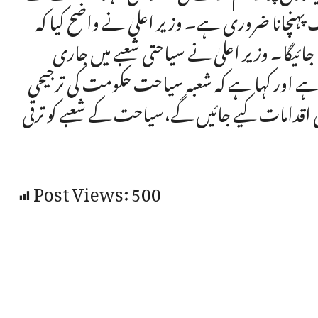
پہنچانا ضروری ہے۔ وزیر اعلیٰ نے واضح کیا کہ
 جائیگا۔ وزیر اعلیٰ نے سیاحتی شعبے میں جاری
کی ہے اور کہا ہے کہ شعبہ سیاحت حکومت کی ترجیحی
قدامات کیے جائیں گے،سیاحت کے شعبے کو ترقی
Post Views:
500