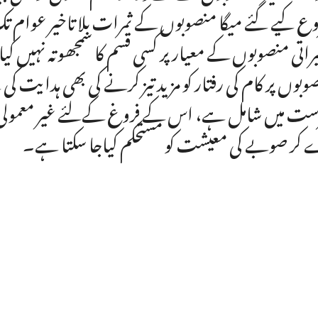
ع کیے گئے میگا منصوبوں کے ثمرات بلا تاخیر عوام تک 
یراتی منصوبوں کے معیار پر کسی قسم کا سمجھوتہ نہیں کیا
وبوں پر کام کی رفتار کو مزید تیز کرنے کی بھی ہدایت 
ست میں شامل ہے، اس کے فروغ کےلئے غیر معمولی ا
کر صوبے کی معیشت کو مستحکم کیاجا سکتا ہے۔