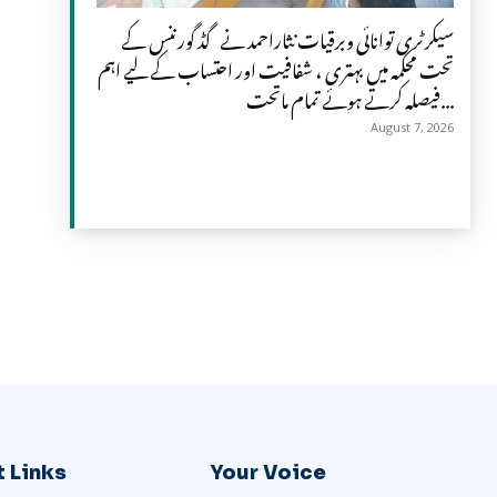
سیکرٹری توانائی وبرقیات نثاراحمد نے گڈ گورننس کے
تحت محکمہ میں بہتری ، شفافیت اور احتساب کے لیے اہم
فیصلہ کرتے ہوئے تمام ماتحت...
August 7, 2026
 Links
Your Voice