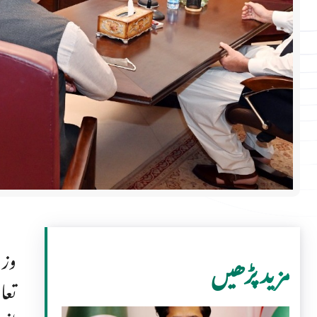
وزی
مزید پڑھیں
تعا