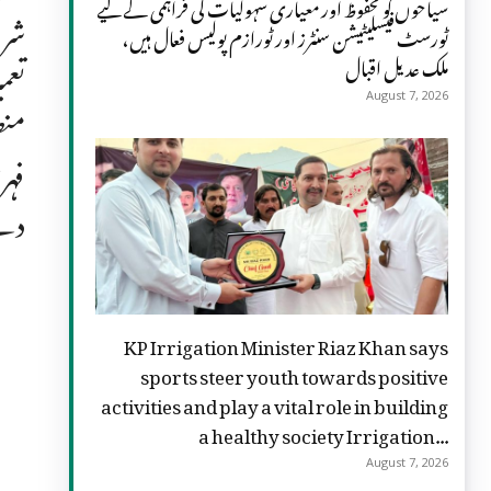
سیاحوں کو محفوظ اور معیاری سہولیات کی فراہمی کے لیے
شرو
ٹورسٹ فیسلیٹیشن سنٹرز اور ٹورازم پولیس فعال ہیں،
ملک عدیل اقبال
تعم
August 7, 2026
منص
فہر
دے 
KP Irrigation Minister Riaz Khan says
sports steer youth towards positive
activities and play a vital role in building
a healthy society Irrigation...
August 7, 2026