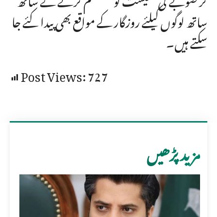
ساتھ لوگوں کیلئے روزگار کے مواقع بھی پیدا کئے جا
سکتے ہیں۔
Post Views:
727
مزید پڑھیں