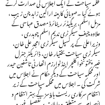
محکمہ سیاحت کے ایک اجلاس کی صدارت کرتے
ہوئے کیا ۔صوبائی کابینہ اراکین زاہد چن زیب ،
مزمل اسلم، بریگیڈئر ریٹائرڈ مصدق عباسی کے
علاوہ چیف سیکرٹری ندیم اسلم چوہدری ،
وزیراعلیٰ کے پرنسپل سیکرٹری امجد علی خان،
سیکرٹری سیاحت بختیار خان، ڈائریکٹر جنرل
خیبرپختونخوا کلچر اینڈ ٹوارزم اتھارٹی تاشفین حیدر
اور محکمہ سیاحت کے دیگر حکام نے اجلاس میں
شرکت کی ۔ اجلاس میں محکمہ سیاحت کے زیر
انتظام سرکاری ریسٹ ہاﺅسز کے بہتر انتظام و
انصرام سے متعلق معاملات پر تفصیلی غور و