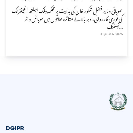
صوبائی وزیر فضل شکور خان کی ہدایت پر محکمہ پبلک ہیلتھ انجینئرنگ
کی فوری کارروائی، دیر بالا کے متاثرہ علاقوں میں موبائل واٹر
ٹیسٹنگ...
August 6, 2026
DGIPR