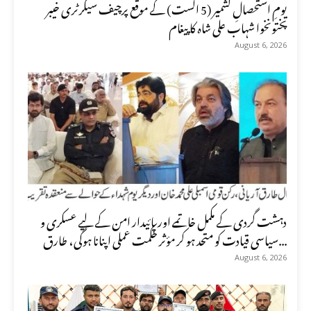
یومِ استحصالِ کشمیر (5 اگست) کے موقع پرچیف سیکرٹری خیبر
پختونخوا شہاب علی شاہ کا پیغام
August 6, 2026
دہشت گردی کے مکمل خاتمے اور پائیدار امن کے لیے عسکری و
سیاسی قیادت کو متحد ہو کر مؤثر حکمت عملی اپنانا ہوگی، طارق...
August 6, 2026