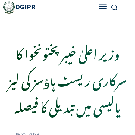
DGIPR
وزیر اعلیٰ خیبرپختونخوا کا
سرکاری ریسٹ ہاﺅسز کی لیز
پالیسی میں تبدیلی کا فیصلہ
July 25, 2024