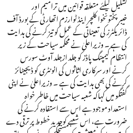
تشکیل کیلئے متعلقہ قوانین میں ترامیم اور
خیبرپختونخوا کلچر اینڈ ٹوارزم اتھارٹی کے بورڈ آف
ڈائریکٹرز کی تعیناتی کے عمل کو تیز کرنے کی ہدایت
کی ہے ۔ وزیراعلیٰ نے محکمہ سیاحت کے زیر
انتظام کیمپنگ پاڈز کو جلد ازجلد آوٹ سورس
کرنے اور سرکاری اثاثوں کی انونٹری کو ڈیجیٹائز
کرنے کی بھی ہدایت کی ہے ۔ وزیراعلیٰ نے اپنی
گفتگو میں کہاکہ شعبہ سیاحت میں خاطر خواہ
استعداد موجود ہے اس سے استفادہ کرنے کی
ضرورت ہے، اس شعبے کوجدید خطوط پر ترقی دے
کر صوبے کی معیشت کو مستحکم کرنے کے ساتھ