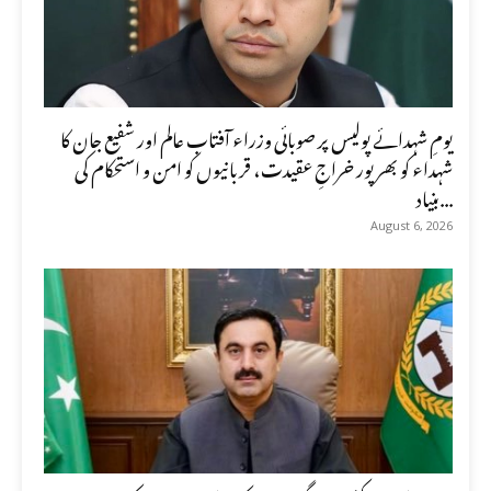
یومِ شہدائے پولیس پر صوبائی وزراء آفتاب عالم اور شفیع جان کا
شہداء کو بھرپور خراجِ عقیدت، قربانیوں کو امن و استحکام کی
بنیاد...
August 6, 2026