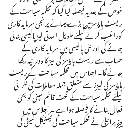
خوص کے بعد یہ فیصلہ کیا گیا کہ محکمہ سیاحت کے
ریسٹ ہاﺅسزمیں بڑے پیمانے پر نجی سرمایہ کاری
کوراغب کرنے کیلئے طویل المدتی لیز پالیسی بنائی
جائے گی اور نئی پالیسی میں سرمایہ کاری کے
حساب سے ریسٹ ہاﺅسز کی لیز کا دورانیہ رکھا
جائے گا۔ اجلاس میں محکمہ سیاحت کے ریسٹ
ہاﺅسز کی لیزز سے متعلق جملہ معاملات کی نگرانی
کیلئے محکمہ سیاحت کے تحت قائم کمپنی کو بھی
فعال بنانے کا فیصلہ ہوا ہے ۔ اجلاس میں
وزیراعلیٰ نے محکمہ سیاحت کی ٹیکنیکل کمیٹی کی