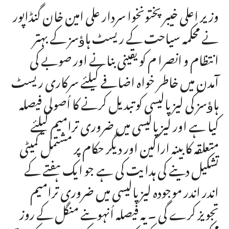
وزیر اعلی خیبر پختونخوا سردار علی امین خان گنڈاپور
نے محکمہ سیاحت کے ریسٹ ہاﺅسز کے بہتر
انتظام و انصرا م کو یقینی بنانے اور صوبے کی
آمدن میں خاطر خواہ اضافے کیلئے سرکاری ریسٹ
ہاﺅسز کی لیز پالیسی کو تبدیل کرنے کا اُصولی فیصلہ
کیا ہے اور لیز پالیسی میں ضروری ترامیم کیلئے
متعلقہ کابینہ اراکین اور دیگر حکام پر مشتمل کمیٹی
تشکیل دینے کی ہدایت کی ہے جو ایک ہفتے کے
اندر اندر موجودہ لیز پالیسی میں ضروری ترامیم
تجویز کرے گی ۔ یہ فیصلہ اُنہوںنے منگل کے روز