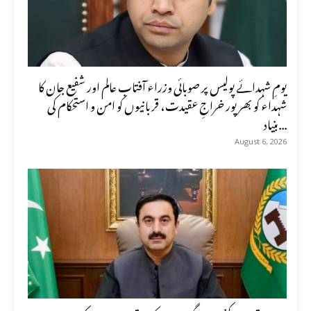
یومِ شہدائے پولیس پر صوبائی وزراء آفتاب عالم اور شفیع جان کا
شہداء کو بھرپور خراجِ عقیدت، قربانیوں کو امن و استحکام کی
بنیاد...
August 6, 2026