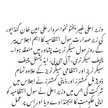
وزیر اعلیٰ خیبر پختونخوا سردار علی امین خان گنڈاپور
کی زیر صدارت سول انتظامیہ کا اہم اجلاس پیر
کے روز سول سیکرٹریٹ پشاور میں منعقد ہوا۔
چیف سیکرٹری، آئی جی پی، ایڈیشنل چیف
سیکرٹریز اور انتظامی سیکرٹریز کے علاوہ تمام
ڈویژنل کمشنرز اور ڈپٹی کمشنرز نے اجلاس میں
شرکت کی جس میں وزیر اعلیٰ نے سول انتظامیہ کو
اپنی حکومت کا ایجنڈا دے دیا اور اس پر عمل