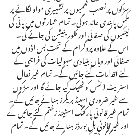
سڑکوں پر نصب کھمبوں پر تشہیری مواد لگانے پر
مکمل پابندی عائد ہوگی۔ تمام عمارتوں میں پانی کی
ٹینکیوں کی صفائی اور کلورینیشن کی جائے گی۔
اس کے علاوہ پروگرام کے تحت بس اڈوں میں
صفائی اور وہاں بنیادی سہولیات کی فراہمی کے
لئے اقدامات کئے جائیں گے۔ تمام غیر فعال
اسٹریٹ لائٹس کو ٹھیک کیا جائے گا اور سڑکوں
سے غیر ضروری اسپیڈ بریکرز ہٹائے جائیں گے۔
تمام غیر قانونی پارکنگ اسٹینڈ زختم کئے جائیں گے
اور غیر قانونی بل بورڈز ہٹائے جائیں گے۔ تمام