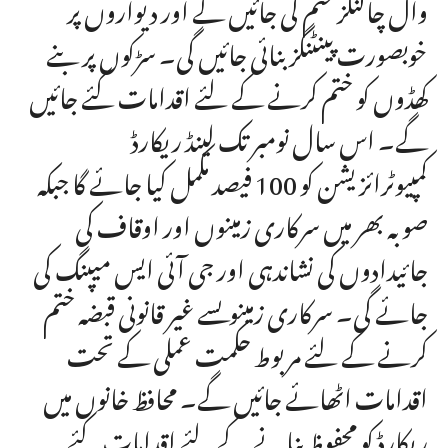
وال چاکنگز ختم کی جائیں گے اور دیواروں پر
خوبصورت پینٹنگز بنائی جائیں گی۔ سڑکوں پر بنے
کھڈوں کو ختم کرنے کے لئے اقدامات کئے جائیں
گے۔ اس سال نومبر تک لینڈ ریکارڈ
کمپیوٹرائزیشن کو 100 فیصد مکمل کیا جائے گا جبکہ
صوبہ بھر میں سرکاری زمینوں اور اوقاف کی
جائیدادوں کی نشاندہی اور جی آئی ایس میپنگ کی
جائے گی۔ سرکاری زمینوںسے غیر قانونی قبضہ ختم
کرنے کے لئے مربوط حکمت عملی کے تحت
اقدامات اٹھائے جائیں گے۔ محافظ خانوں میں
ریکارڈ کو محفوظ بنانے کے لئے اقدامات کئے