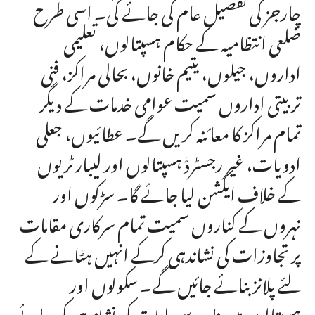
چارجز کی تفصیل عام کی جائے گی۔ اسی طرح
ضلعی انتظامیہ کے حکام ہسپتالوں، تعلیمی
اداروں، جیلوں، یتیم خانوں، بحالی مراکز، فنی
تربیتی اداروں سمیت عوامی خدمات کے دیگر
تمام مراکز کا معائنہ کریں گے۔ عطائیوں، جعلی
ادویات، غیر رجسٹرڈ ہسپتالوں اور لیبارٹریوں
کے خلاف ایکشن لیا جائے گا۔ سڑکوں اور
نہروں کے کناروں سمیت تمام سرکاری مقامات
پر تجاوزات کی نشاندہی کرکے انہیں ہٹانے کے
لئے پلانز بنائے جائیں گے۔ سکولوں اور
ہسپتالوں میں ناپید سہولیات کی نشاندہی کی جائے