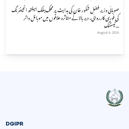
صوبائی وزیر فضل شکور خان کی ہدایت پر محکمہ پبلک ہیلتھ انجینئرنگ
کی فوری کارروائی، دیر بالا کے متاثرہ علاقوں میں موبائل واٹر
ٹیسٹنگ...
August 6, 2026
DGIPR