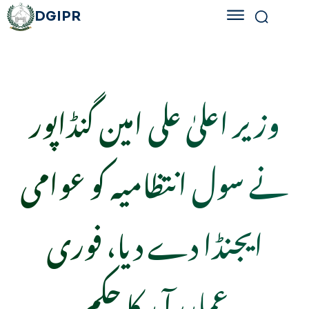
DGIPR
وزیر اعلیٰ علی امین گنڈاپور
نے سول انتظامیہ کو عوامی
ایجنڈا دے دیا، فوری
عملدرآمد کا حکم