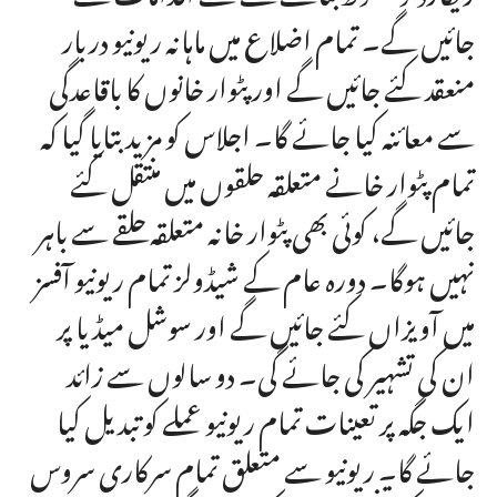
جائیں گے۔ تمام اضلاع میں ماہانہ ریونیو دربار
منعقد کئے جائیں گے اور پٹوار خانوں کا باقاعدگی
سے معائنہ کیا جائے گا۔ اجلاس کو مزید بتایا گیا کہ
تمام پٹوار خانے متعلقہ حلقوں میں منتقل کئے
جائیں گے، کوئی بھی پٹوار خانہ متعلقہ حلقے سے باہر
نہیں ہوگا۔ دورہ عام کے شیڈولز تمام ریونیو آفسز
میں آویزاں کئے جائیں گے اور سوشل میڈیا پر
ان کی تشہیر کی جائے گی۔ دو سالوں سے زائد
ایک جگہ پر تعینات تمام ریونیو عملے کو تبدیل کیا
جائے گا۔ ریونیو سے متعلق تمام سرکاری سروس