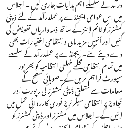
درآمد کے سلسلے اہم ہدایات جاری کیں ۔ اجلاس
میں اس عوامی ایجنڈے پر عملدرآمد کے لئے ڈپٹی
کمشنرز کو ٹائم لائنز کے ساتھ ذمہ داریاں تفویض کی
گئیں اور اُنہیں مزید مالی و انتظامی اختیارات بھی
دے دیئے گئے۔ ایجنڈے پر عملدرآمد کے سلسلے
میں تمام انتظامی محکمے ضلعی انتظامیہ کو بھر پور
سپورٹ فراہم کریں گے۔صوبائی سطح کے
معاملات سے متعلق ڈپٹی کمشنرز کی رپورٹ اور
تجاویز پر انتظامی سیکرٹریز فوری کارروائی عمل میں
لائیں گے۔ اجلاس میں کمشنرز اور ڈپٹی کمشنرز کو
وزیر اعلیٰ کے ‘عوامی ایجنڈے’ کے تمام