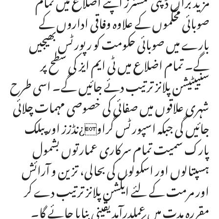
صوبائی محکموں کے علاوہ وفاقی اداروں کے
بارے میں صوبائی حکومت کو رپورٹس بھیجیں
گے۔ تمام اضلاع میں ٹی ایم ایز کی سطح پر
سنییٹیشن پلانز ترتیب دئے جائیں گے۔ اسی طرح
شہری علاقوں میں صفائی کی خصوصی مہمات چلائی
جائیں گی جبکہ اسپورٹس گراو¿نڈزز اور پبلک
پارک سمیت تمام سرکاری عمارتوں بشمول
ہسپتالوں اور اسکولوں کی بحالی، تزین و آرائش
اور مرمت کے لئے ایکشن پلانز ترتیب دے کر
مقررہ مدت میں عملدرآمد یقینی بنایا جائے گا۔