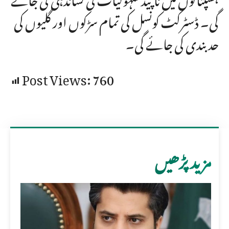
گی۔ ڈسٹرکٹ کونسل کی تمام سڑکوں اور گلیوں کی
حد بندی کی جائے گی۔
Post Views:
760
مزید پڑھیں