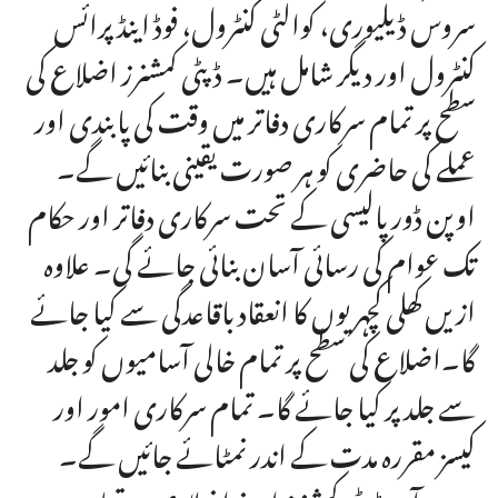
سروس ڈیلیوری، کوالٹی کنٹرول، فوڈ اینڈ پرائس
کنٹرول اور دیگر شامل ہیں۔ ڈپٹی کمشنرز اضلاع کی
سطح پر تمام سرکاری دفاتر میں وقت کی پابندی اور
عملے کی حاضری کو ہر صورت یقینی بنائیں گے۔
اوپن ڈور پالیسی کے تحت سرکاری دفاتر اور حکام
تک عوام کی رسائی آسان بنائی جائے گی۔ علاوہ
ازیں کھلی کچہریوں کا انعقاد باقاعدگی سے کیا جائے
گا۔اضلاع کی سطح پر تمام خالی آسامیوں کو جلد
سے جلد پر کیا جائے گا۔ تمام سرکاری امور اور
کیسز مقررہ مدت کے اندر نمٹائے جائیں گے۔
مزید برآں ڈپٹی کمشنرز اپنے اضلاع میں تمام