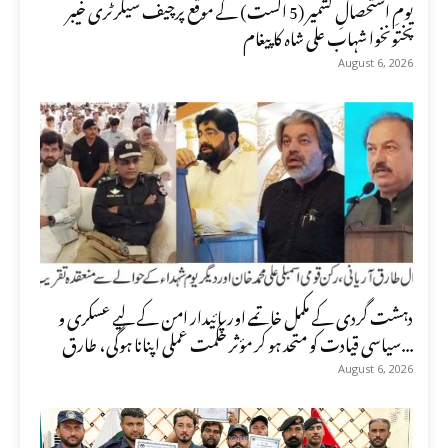
یومِ استحصالِ کشمیر (5 اگست) کے موقع پرچیف سیکرٹری خیبر
پختونخوا شہاب علی شاہ کا پیغام
August 6, 2026
دہشت گردی کے مکمل خاتمے اور پائیدار امن کے لیے عسکری و
سیاسی قیادت کو متحد ہو کر مؤثر حکمت عملی اپنانا ہوگی، طارق...
August 6, 2026