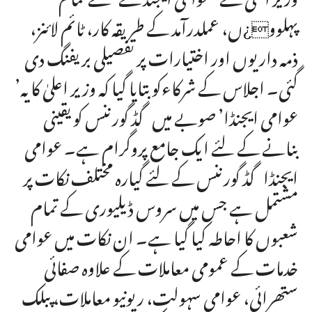
پہلوو¿ں، عملدرآمد کے طریقہ کار، ٹائم لائنز،
ذمہ داریوں اور اختیارات پر تفصیلی بریفنگ دی
گئی۔ اجلاس کے شرکاءکو بتایا گیا کہ وزیر اعلیٰ کا یہ’
عوامی ایجنڈا’ صوبے میں گڈ گورننس کو یقینی
بنانے کے لئے ایک جامع پروگرام ہے۔ عوامی
ایجنڈا گڈ گورننس کے لئے گیارہ مختلف نکات پر
مشتمل ہے جس میں سروس ڈیلیوری کے تمام
شعبوں کا احاطہ کیا گیا ہے۔ ان نکات میں عوامی
خدمات کے عمومی معاملات کے علاوہ صفائی
ستھرائی، عوامی سہولت، ریونیو معاملات، پبلک