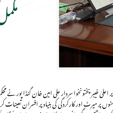
مکمل
ر اعلیٰ خیبر پختونخوا سردار علی امین خان گنڈا پور نے محک
ٹوں پر میرٹ اور کارکردگی کی بنیاد پر افسران تعینات 