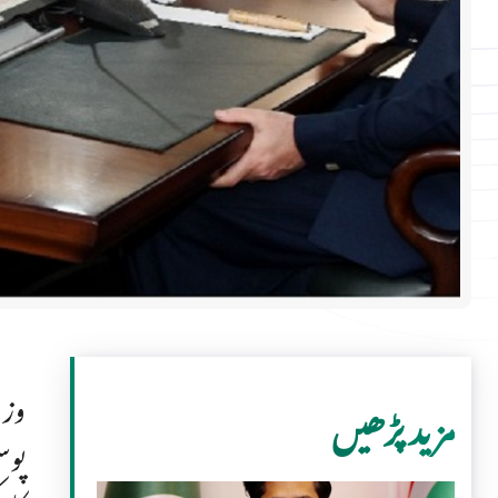
وزی
مزید پڑھیں
پوس