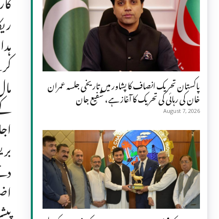
کار
ریک
ہدا
کرے
مال
پاکستان تحریک انصاف کا پشاور میں تاریخی جلسہ عمران
خان کی رہائی کی تحریک کا آغاز ہے، شفیع جان
کے 
August 7, 2026
اجل
پیش