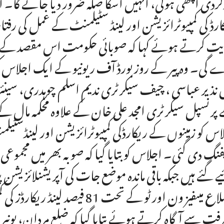
کردی اچھی ہوگی، انہیں اسکا صلہ ضرور دیا جائے گا۔
ارڈ کی کمپیوٹرائزیشن اور لینڈ سٹیلمنٹ کے عمل کی رفتا
یت کرتے ہوئے کہا کہ صوبائی حکومت اس مقصد کےلئے د
 گی۔ وہ پیر کے روز بورڈ آف ریونیو کے ایک اجلاس 
 نذیر عباسی ، چیف سیکرٹری ندیم اسلم چوہدری، سینئر مم
پرنسپل سیکرٹری امجد علی خان کے علاوہ محکمہ مال 
اس کو زمینوں کے ریکارڈکی کمپیوٹرائزیشن اور لینڈس
اضلاع میںفیز ون اور ٹو کے تحت 
رفت سے آگاہ کرتے ہوئے بتایا گیا کہ ضلع مردان، بونیر 