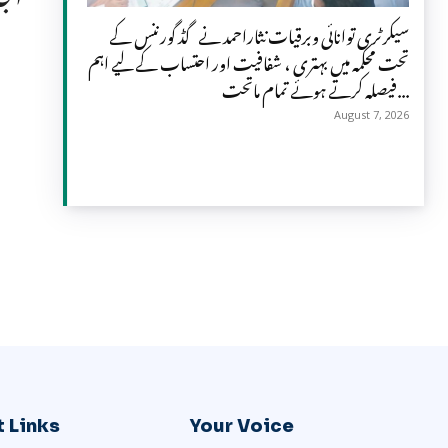
سیکرٹری توانائی وبرقیات نثاراحمد نے گڈ گورننس کے
تحت محکمہ میں بہتری ، شفافیت اور احتساب کے لیے اہم
فیصلہ کرتے ہوئے تمام ماتحت...
August 7, 2026
 Links
Your Voice