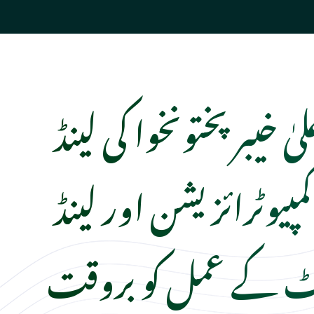
یٰ خیبرپختونخوا کی لینڈ
کمپیوٹرائزیشن اور لینڈ
ٹ کے عمل کو بروقت