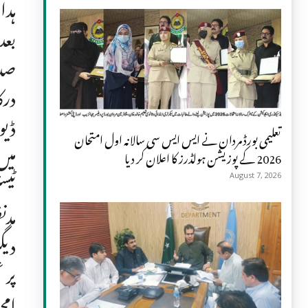
ہدا
صدا
درک
ڈیو
تعلیمی بورڈ مردان نے ایس ایس سی سالانہ اول امتحان
میں
2026 کے پوزیشن ہولڈرز کا اعلان کر دیا
ٹیس
August 7, 2026
دیگ
پر 
امج