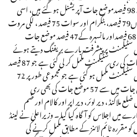
جات آپریشنل کر دئیے گئے ہیں ، پشاور اور ایبٹ آباد کے 98 فیصدموضع جات آپریشنل ہو گئے ہیں، اسی
طرح صوابی کے84 فیصد ، نوشہرہ83فیصد ، ہری پور اور بنوں79 فیصد، بٹگرام اور سوات 75 فیصد ، لکی مروت
71 فیصد، ڈی آئی خان 70 فیصد ، چارسدہ 69 فیصد، کرک 68 فیصداور مانسہرہ کے47 فیصد موضع جات
 ری سٹیلمنٹ پر پیشرفت بارے بریفنگ دیتے ہوئے
بتایا گیا کہ ضلع نوشہرہ میں اب تک 60 میں سے 52 موضع جات کی ری سٹیلمنٹ مکمل کر لی گئی ہے جو 87 فیصد
بنتی ہے، مانسہرہ میں 260 میں سے 186 موضع جات کی ری سٹیلمنٹ مکمل ہو گئی ہے جو مجموعی طور پر 72
فیصد بنتی ہے ۔ اسی طرح ضلع ایبٹ آباد میں 111 موضع جات میں سے 57 موضع جات کی بھی ری
ی ہے ۔ مزید برآں ضلع ملاکنڈ ، دیر لوئر، دیر اپر اور کالام اور ضم
 میں اجلاس کو آگاہ کیا گیا ۔ وزیراعلیٰ نے لینڈ
و مقررہ ٹائم لائنز کے مطابق مکمل کرنے کی