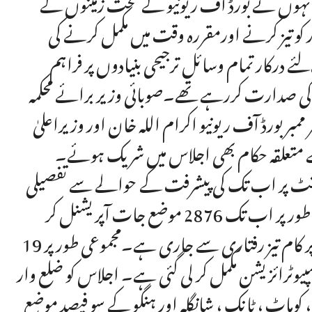
 اُنہوں نے بورڈ آف ریونیو کے تحت زمینوں کے
ر کو تیز کرنے اورمقررہ وقت میں مکمل کرنے کی
رکار تمام وسائل ترجیحی بنیادوں پر فراہم
کی صدارت کررہے تھے۔صوبائی وزیر برائے محکمہ
بر بورڈ آف ریونیو اکرام اللہ خان اور وزیراعلیٰ
کے متعلقہ حکام بھی اجلاس میں شریک ہوئے۔
ٹیلمنٹ پر اب تک کی پیشرفت کے حوالے سے تفصیلی
بریفنگ دی گئی۔ اجلاس کو بتایا گیا کہ صوبہ بھر میں مجموعی طور پر اب تک 2876 موضع جات آپریشنل کر
دئیے گئے ہیں جبکہ باقی ماندہ موضع جات کی آپریشنلائزیشن پر کام تیز رفتاری سے جاری ہے۔مجموعی طور پر 19
81 فیصد لینڈ ریکارڈز کی کمپیوٹرائزیشن مکمل کر لی گئی ہے۔ اجلاس کو ضلع وار
، کوہاٹ ، ٹانک ، شانگلہ اور ہنگو کے سو فیصد موضع