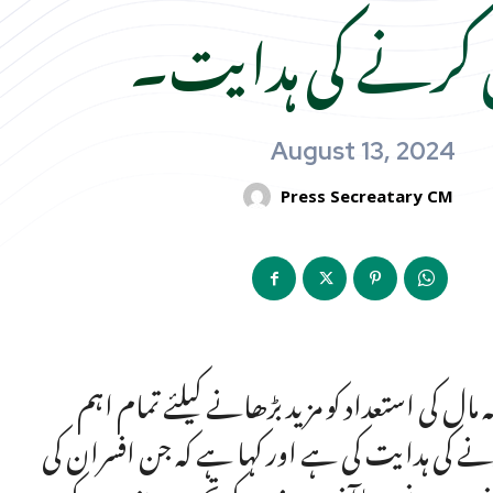
 کرنے کی ہدایت۔
August 13, 2024
Press Secreatary CM
مہ مال کی استعداد کو مزید بڑھانے کیلئے تمام اہم
کرنے کی ہدایت کی ہے اور کہا ہے کہ جن افسران کی