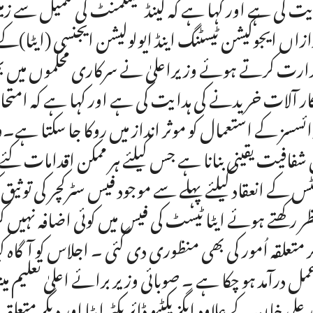
یت کی ہے اور کہا ہے کہ لینڈسیٹلمنٹ کی تکمیل سے زم
رت کرتے ہوئے وزیراعلیٰ نے سرکاری محکموں میں بھرت
ار آلات خریدنے کی ہدایت کی ہے اور کہا ہے کہ امتحانی
ائسسز کے استعمال کو موثر انداز میں روکا جا سکتا ہ
 شفافیت یقینی بنانا ہے جس کیلئے ہر ممکن اقدامات کئ
ٹس کے انعقاد کیلئے پہلے سے موجود فیس سٹرکچر کی توث
ر متعلقہ اُمور کی بھی منظوری دی گئی ۔ اجلاس کو آگاہ ک
عمل درآمد ہو چکا ہے ۔ صوبائی وزیر برائے اعلیٰ تعلیم 
د علی خان کے علاوہ ایگزیکٹیو ڈائریکٹر ایٹا اور دیگر م