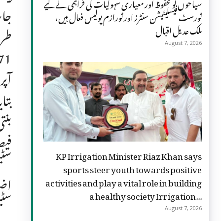
سیاحوں کو محفوظ اور معیاری سہولیات کی فراہمی کے لیے
ٹورسٹ فیسلیٹیشن سنٹرز اور ٹورازم پولیس فعال ہیں،
ملک عدیل اقبال
August 7, 2026
آپر
KP Irrigation Minister Riaz Khan says
sports steer youth towards positive
اضل
activities and play a vital role in building
a healthy society Irrigation...
سٹی
August 7, 2026