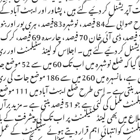
یشنل کر دئیے گئے ہیں۔ اجلاس کو لینڈ سٹیلمنٹ اور
سٹیلمنٹ مکمل کی گئی ہے جو 51 فیصد بنت
اع میں بھی لینڈ سٹیلمنٹ پر اب تک کی پیشرفت کے بارے
لمنٹ کوانتہائی اہم قرار دیتے ہوئے سٹیلمنٹ کے عمل ک