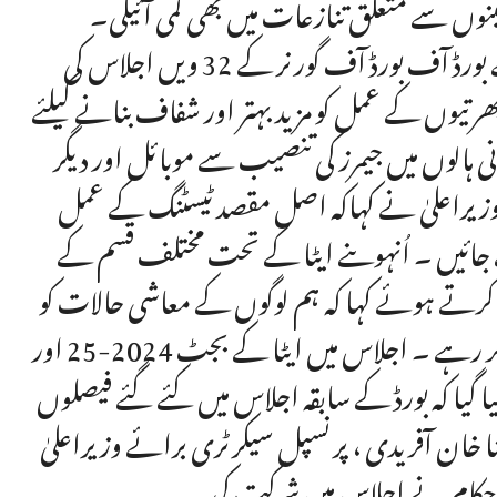
ینوں سے متعلق تنازعات میں بھی کمی آئیگی۔
بعدازاں ایجوکیشن ٹیسٹنگ اینڈ ایولولیشن ایجنسی (ایٹا)کے بورڈ آف بورڈ آف گورنر کے 32 ویں اجلاس کی
یوں کے عمل کو مزید بہتر اور شفاف بنانے کیلئے
 ہالوں میں جیمرز کی تنصیب سے موبائل اور دیگر
ے۔وزیراعلیٰ نے کہاکہ اصل مقصد ٹیسٹنگ کے عمل
ے جائیں ۔ اُنہوںنے ایٹا کے تحت مختلف قسم کے
یق کرتے ہوئے کہا کہ ہم لوگوں کے معاشی حالات کو
مدنظر رکھتے ہوئے ایٹا ٹیسٹ کی فیس میں کوئی اضافہ نہیں کر رہے ۔ اجلاس میں ایٹا کے بجٹ 2024-25 اور
یا گیا کہ بورڈ کے سابقہ اجلاس میں کئے گئے فیصلوں
مینا خان آفریدی ، پرنسپل سیکرٹری برائے وزیراعلیٰ
تعلقہ حکام نے اجلاس میں شرکت کی ۔