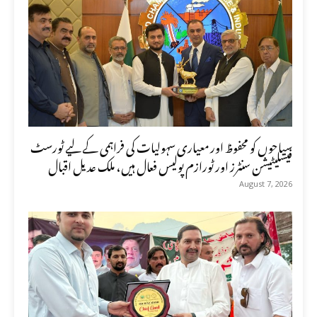
سیاحوں کو محفوظ اور معیاری سہولیات کی فراہمی کے لیے ٹورسٹ
فیسلیٹیشن سنٹرز اور ٹورازم پولیس فعال ہیں، ملک عدیل اقبال
August 7, 2026