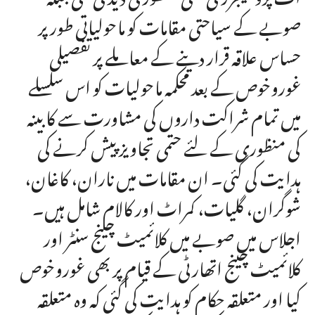
صوبے کے سیاحتی مقامات کو ماحولیاتی طور پر
حساس علاقہ قرار دینے کے معاملے پر تفصیلی
غوروخوص کے بعد محکمہ ماحولیات کو اس سلسلے
میں تمام شراکت داروں کی مشاورت سے کابینہ
کی منظوری کے لئے حتمی تجاویز پیش کرنے کی
ہدایت کی گئی۔ ان مقامات میں ناران، کاغان،
شوگران، گلیات، کمراٹ اور کالام شامل ہیں۔
اجلاس میں صوبے میں کلائمیٹ چینج سنٹر اور
کلائمیٹ چینج اتھارٹی کے قیام پر بھی غوروخوص
کیا اور متعلقہ حکام کو ہدایت کی گئی کہ وہ متعلقہ