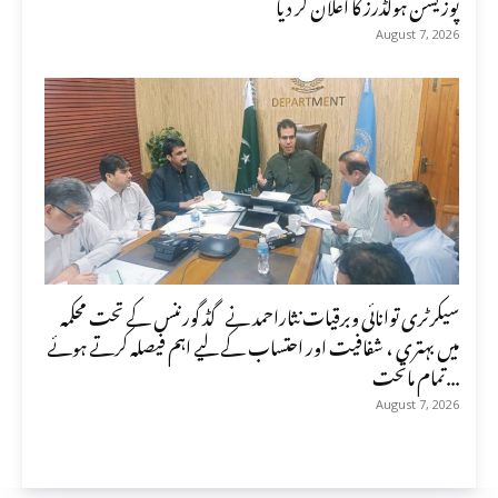
پوزیشن ہولڈرز کا اعلان کر دیا
August 7, 2026
سیکرٹری توانائی وبرقیات نثاراحمد نے گڈ گورننس کے تحت محکمہ
میں بہتری ، شفافیت اور احتساب کے لیے اہم فیصلہ کرتے ہوئے
تمام ماتحت...
August 7, 2026