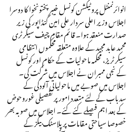
انوائرنمنٹل پروٹیکشن کونسل خیبر پختونخوا کا دوسرا
اجلاس وزیر اعلی سردار علی امین گنڈاپور کی زیر
صدارت منعقد ہوا۔ قائم مقام چیف سیکرٹری
محمد عابد مجید کے علاوہ متعلقہ محکموں انتظامی
سیکرٹریز، محکمہ ماحولیات کے حکام اور کونسل
کے نجی ممبران نے اجلاس میں شرکت کی۔
اجلاس میں صوبے میں ماحولیاتی آلودگی کے
سدباب کے لئے متعدد امور پر تفصیلی غوروحوض
کے بعد اہم فیصلے کئے کئے۔ اجلاس میں صوبہ بھر
خصوصا سیاحتی مقامات پر پلاسٹک بیگز کے