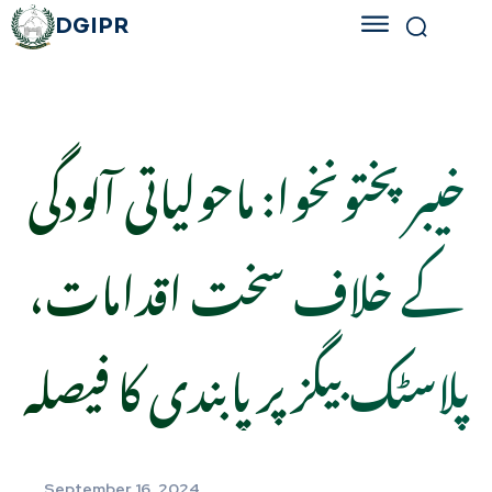
DGIPR
خیبر پختونخوا: ماحولیاتی آلودگی
کے خلاف سخت اقدامات،
پلاسٹک بیگز پر پابندی کا فیصلہ
September 16, 2024