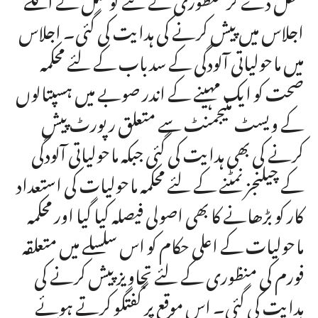
اجلاس میں پیش کرنے کی ہدایت کی گئی۔ اجلاس
میں ماحولیاتی آلودگی کے سدباب کے لئے محکمہ
صحت کو ایک مہینے کے اندر صوبے میں ہسپتالوں
کے ویسٹ منیجمنٹ سے متعلق رپورٹ پیش
کرنے کی بھی ہدایت کی گئی جبکہ ماحولیاتی آلودگی
کے چیلنجز نمٹنے کے لئے محکمہ ماحولیات کی استعداد
کار کو بڑھانے کا بھی اصولی فیصلہ کیا گیا اور محکمہ
ماحولیات کے اعلی حکام کو اس سلسلے میں متعلقہ
فورم کی منظوری کے لئے تجاویز پیش کرنے کی
ہدایت کی گئی۔ اس موقع پر گفتگو کرتے ہوئے