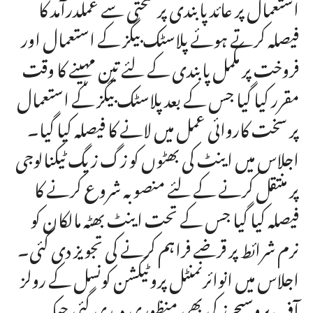
استعمال پر عائد پابندی پر سختی سے عملدرآمد کا
فیصلہ کرتے ہوئے پلاسٹک بیگز کے استعمال اور
فروخت پر مکمل پابندی کے لئے تین مہینے کا وقت
مقرر کیا گیا جس کے بعد پلاسٹک بیگز کے استعمال
پر سخت کاروائی عمل میں لانے کا فیصلہ کیا گیا۔
اجلاس میں اینٹ کی بھٹوں کو زگ زیگ ٹیکنالوجی
پر منتقل کرنے کے لئے منصوبہ شروع کرنے کا
فیصلہ کیا گیا جس کے تحت اینٹ بھٹہ مالکان کو
نرم شرائط پر قرضے فراہم کرنے کی تجویز دی گئی۔
اجلاس میں انوائرنمنٹل پروٹیکشن کونسل کے رولز
آف پروسیجرز کی بھی منظوری دیدی گئی جبکہ