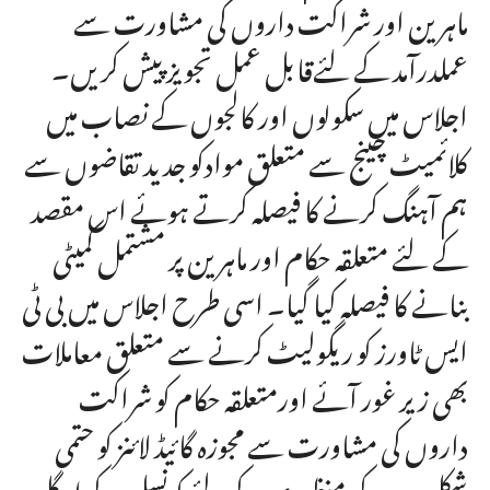
ماہرین اور شراکت داروں کی مشاورت سے
عملدرآمد کے لئےقابل عمل تجویز پیش کریں۔
اجلاس میں سکولوں اور کالجوں کے نصاب میں
کلائمیٹ چینج سے متعلق موادکو جدید تقاضوں سے
ہم آہنگ کرنے کا فیصلہ کرتے ہوئے اس مقصد
کے لئے متعلقہ حکام اور ماہرین پر مشتمل کمیٹی
بنانے کا فیصلہ کیا گیا۔ اسی طرح اجلاس میں بی ٹی
ایس ٹاورز کو ریگولیٹ کرنے سے متعلق معاملات
بھی زیر غور آئے اورمتعلقہ حکام کو شراکت
داروں کی مشاورت سے مجوزہ گائیڈ لائنز کو حتمی
شکل دے کر منظوری کے لئے کونسل کے اگلے