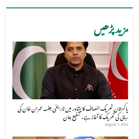
مزید پڑھیں
پاکستان تحریک انصاف کا پشاور میں تاریخی جلسہ عمران خان کی
رہائی کی تحریک کا آغاز ہے، شفیع جان
August 7, 2026