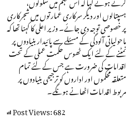
کرتے ہوئے کہا کہ اس مہم میں سکولوں،
ہسپتالوں اور دیگر سرکاری عمارتوں میں شجرکاری
پر خصوصی توجہ دی جائے۔ وزیر اعلی کا کہنا تھا کہ
ماحولیاتی آلودگی کے مسئلے سے پائیدار بنیادوں پر
نمٹنے کے لئے ایک ٹھوس حکمت عملی کے تحت
اقدامات کی ضرورت ہے جس کے لئے تمام
متعلقہ محکموں اور اداروں کو ترجیحی بنیادوں پر
مربوط اقدامات اٹھانے ہونگے۔
Post Views:
682