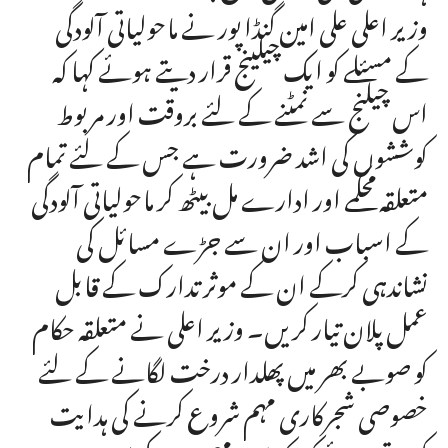
وزیر اعلی علی امین گنڈا پور نے ماحولیاتی آلودگی
کے مسئلے کو ایک چیلینج قرار دیتے ہوئے کہا کہ
اس چیلنج سے نمٹنے کے لئے بروقت اور مربوط
کوششوں کی اشد ضرورت ہے جس کے لئے تمام
متعلقہ محکمے اور ادارے مل بیٹھ کر ماحولیاتی آلودگی
کے اسباب اور ان سے جڑے مسائل کی
نشاندہی کرکے ان کے موثر تدارک کے قابل
عمل پلان تیار کریں۔ وزیر اعلی نے متعلقہ حکام
کو صوبے بھر میں پھلدار درخت لگانے کے لئے
خصوصی شجرکاری مہم شروع کرنے کی ہدایت