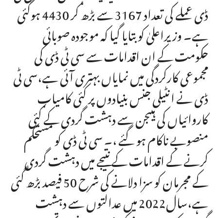
ڈی عملے کی تعداد 3167 سے بڑھ کر 4430 ہوگئی
ہے۔ وزیراعلیٰ کو بتایا گیا کہ موجودہ صوبائی
حکومت کے ان اقدامات سے سی ٹی ڈی کی
مجموعی کارکردگی میں نمایاں بہتری آئی ہے،سی ٹی
ڈی نے انٹیلی جنس بنیادوں پر کئی کامیاب
کاروائیاں کی ہیںجن سے دہشت گردی کے کئی
منصوبے ناکام ہو گئے ،۔ سی ٹی ڈی کو مستحکم
کرنے کے اقدامات کے نتیجے میں دہشت گردی
کے مجرمان کو سزا دلانے کی شرح 50 فیصد بڑھ گئی
ہے،سال2022 میں عدالتوں سے دہشت