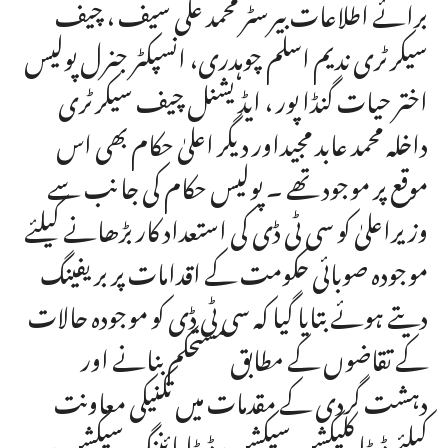
برائے اطلاعات بیرسٹر محمد علی سیف ، چیف
سیکرٹری ندیم اسلم چوہدری، انسپکٹر جنرل پولیس
اختر حیات گنڈا پور ، ایڈیشنل چیف سیکرٹری
داخلہ محمد عابد مجیداور دیگر اعلیٰ حکام بھی اس
موقع پر موجود تھے ۔ پولیس حکام کی جانب سے
وزیراعلیٰ کو سی ٹی ڈی کی استعداد کار بڑھانے کیلئے
موجودہ صوبائی حکومت کے اقدامات پر بریفینگ
دیتے ہوئے بتایا گیا کہ سی ٹی ڈی کو موجودہ حالات
کے تقاضوں کے مطابق مستحکم بنانے اور
دہشت گردی کے مقدمات میں تکنیکی معاونت
کیلئے ڈیٹا کلیکشن سیکشن، ڈیٹا مائننگ سیکشن ،