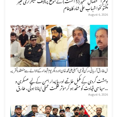
یومِ استحصالِ کشمیر (5 اگست) کے موقع پرچیف سیکرٹری خیبر
پختونخوا شہاب علی شاہ کا پیغام
August 6, 2026
دہشت گردی کے مکمل خاتمے اور پائیدار امن کے لیے عسکری و
سیاسی قیادت کو متحد ہو کر مؤثر حکمت عملی اپنانا ہوگی، طارق...
August 6, 2026