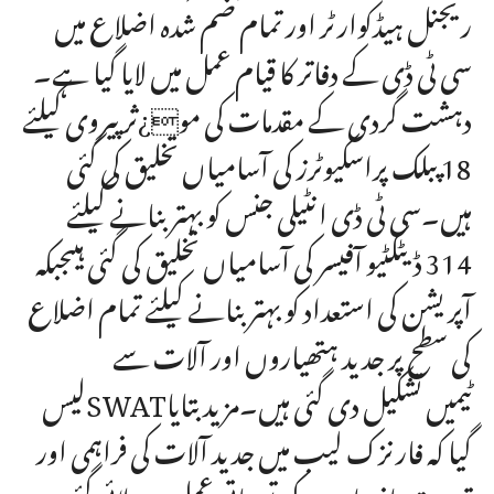
ریجنل ہیڈکوارٹر اور تمام ضم شدہ اضلاع میں
سی ٹی ڈی کے دفاتر کا قیام عمل میں لایا گیا ہے۔
دہشت گردی کے مقدمات کی مو¿ثر پیروی کیلئے
18 پبلک پراسکیوٹرز کی آسامیاں تخلیق کی گئی
ہیں۔سی ٹی ڈی انٹیلی جنس کو بہتر بنانے کیلئے
314 ڈیٹکٹیو آفیسر کی آسامیاں تخلیق کی گئی ہیںجبکہ
آپریشن کی استعداد کو بہتر بنانے کیلئے تمام اضلاع
کی سطح پر جدید ہتھیاروں اور آلات سے
لیسSWATٹیمیں تشکیل دی گئی ہیں۔مزید بتایا
گیا کہ فارنزک لیب میں جدید آلات کی فراہمی اور
تربیت یافتہ ماہرین کی تعیناتی عمل میں لائی گئی