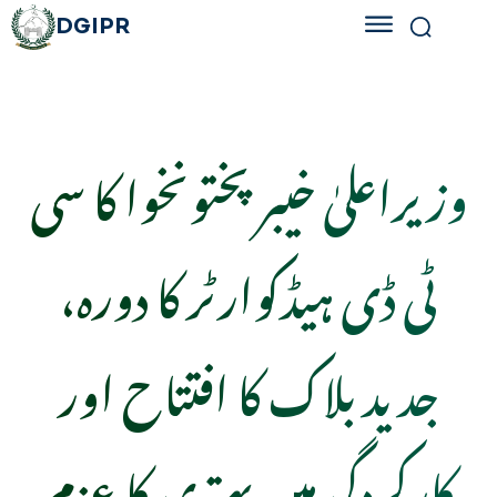
DGIPR
وزیراعلیٰ خیبرپختونخوا کا سی
ٹی ڈی ہیڈکوارٹر کا دورہ،
جدید بلاک کا افتتاح اور
کارکردگی میں بہتری کا عزم