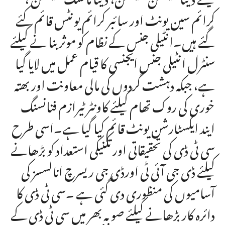
کرائم سین یونٹ اور سائبر کرائم یونٹس قائم کئے
گئے ہیں۔انٹیلی جنس کے نظام کو موثر بنا نے کیلئے
سنٹرل انٹیلی جنس ایجنسی کا قیام عمل میں لایا گیا
ہے، جبکہ دہشت گردوں کی مالی معاونت اور بھتہ
خوری کی روک تھام کیلئے کاونٹر ٹیرازم فنانسنگ
ایند ایکسٹارشن یونٹ قائم کیا گیا ہے۔اسی طرح
سی ٹی ڈی کی تحقیقاتی اور تکنیکی استعداد کو بڑھانے
کیلئے ڈی جی آئی ٹی اورڈی جی ریسرچ انالسسز کی
آسامیوں کی منظوری دی گئی ہے ۔سی ٹی ڈی کا
دائرہ کار بڑھانے کیلئے صوبہ بھر میں سی ٹی ڈی کے