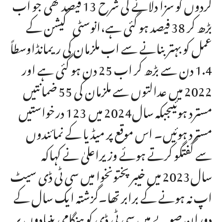
گردوں کو سزا دلانے کی شرح 13 فیصد تھی جو اب
بڑھ کر 38 فیصد ہو گئی ہے،انوسٹی گیشن کے
عمل کو بہتر بنانے سے اب ملزمان کی ریمانڈاوسطاً
1.4 دن سے بڑھ کر اب 25 دن ہو گئی ہے اور
2022 میں عدالتوں سے ملزمان کی 55 ضمانتیں
مسترد ہوئیںجبکہ سال2024 میں 123 درخواستیں
مسترد ہوئیں۔ اس موقع پر میڈیا کے نمائندوں
سے گفتگو کرتے ہوئے وزیراعلیٰ نے کہاکہ
سال2023 میں خیبر پختونخوا میں سی ٹی ڈی سیٹ
اپ نہ ہونے کے برابر تھا۔گزشتہ ایک سال کے
دوران صوبے میں سی ٹی ڈی کو ہنگامی بنیادوں پر