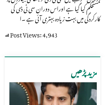
مستحکم کیا گیا ہے اوراس دوران سی ٹی ڈی کی
کارکردگی میں بہت زیادہ بہتری آئی ہے ۔ا
Post Views:
4,943
مزید پڑھیں