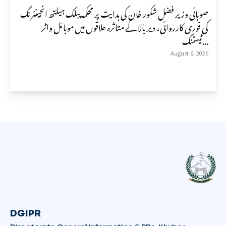
صوبائی وزیر فضل شکور خان کی ہدایت پر محکمہ پبلک ہیلتھ انجینئرنگ
کی فوری کارروائی، دیر بالا کے متاثرہ علاقوں میں موبائل واٹر
ٹیسٹنگ...
August 6, 2026
DGIPR