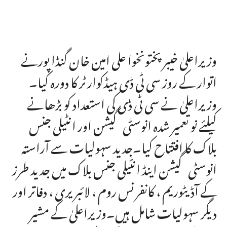
وزیراعلیٰ خیبرپختونخوا علی امین خان گنڈا پورنے
اتوار کے روز سی ٹی ڈی ہیڈکوارٹر کا دورہ کیا۔
وزیراعلیٰ نے سی ٹی ڈی کی استعداد کو بڑھانے
کیلئے نو تعمیر شدہ انوسٹی گیشن اور انٹیلی جنس
بلاک کا افتتاح کیا۔جدید سہولیات سے آراستہ
انوسٹی گیشن اینڈ انٹیلی جنس بلاک میں جدید طرز
کے آڈیٹوریم ، کانفرنس روم ، لائبریری ، دفاتر اور
دیگر سہولیات شامل ہیں۔وزیراعلیٰ کے مشیر