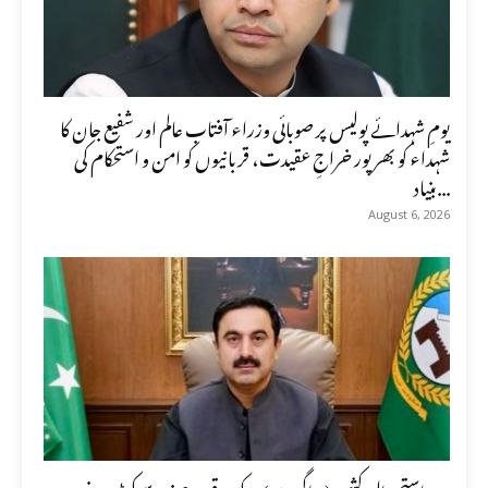
یومِ شہدائے پولیس پر صوبائی وزراء آفتاب عالم اور شفیع جان کا
شہداء کو بھرپور خراجِ عقیدت، قربانیوں کو امن و استحکام کی
بنیاد...
August 6, 2026