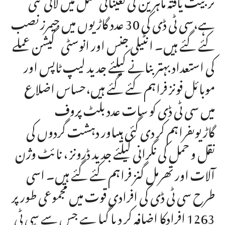
ہے،سی ٹی ڈی کی 30 عدد گاڑیوں میں جیمرز نصب
کئے گئے ہیں۔ انٹیلی جنس اور انوسٹی گیشن عملے
کی استعداد بہتر بنانے کیلئے جدید لیپ ٹاپس اور
موبائل فونز فراہم کئے گئے ہیں،حساس اضلاع
میں سی ٹی ڈی کو سات عدد بلٹ پروف
گاڑیوںفراہم کر دی گئی ہیںاور دہشت گردوں کی
نقل و حمل کی نگرانی کیلئے جدید ڈرونز ، نائٹ وژن
آلات اور تھرمل گنز فراہم کئے گئے ہیں۔ اسی
طرح سی ٹی ڈی کی افرادی قوت میں مجموعی طور پر
1263 افرادکا اضافہ کر دیا گیا ہے جس سے سی ٹی