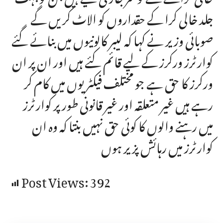
جلد خالی کرا کے حقداروں کو الاٹ کریں گے
صوبائی وزیر نے کہا کہ لیبر کالونیوں میں بنائے گئے
کوارٹرز ورکرز کے لیے قائم کئے ہیں اور ان پر ان
ورکرز کا حق ہے جو مختلف فیکٹریوں میں کام کر
رہے ہیں غیر متعلقہ اور غیر قانونی طور پر کوارٹرز
میں رہنے والوں کا کوئی حق نہیں بنتا کہ وہ ان
کوارٹرز میں رہائش پزیر ہوں
Post Views:
392