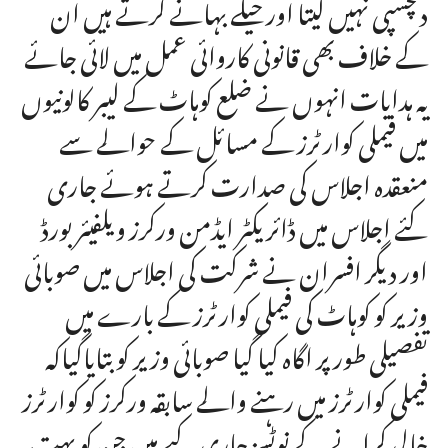
دلچسپی نہیں لیتا اور حیلے بہانے کرتے ہیں ان
کے خلاف بھی قانونی کاروائی عمل میں لائی جائے
یہ ہدایات انہوں نے ضلع کوہاٹ کے لیبر کالونیوں
میں فیملی کوارٹرز کے مسائل کے حوالے سے
منعقدہ اجلاس کی صدارت کرتے ہوئے جاری
کئے اجلاس میں ڈائریکٹر ایڈمن ورکرز ویلفیئر بورڈ
اور دیگر افسران نے شرکت کی اجلاس میں صوبائی
وزیر کو کوہاٹ کی فیملی کوارٹرز کے بارے میں
تفصیلی طور پر اگاہ کیا گیا صوبائی وزیر کو بتایاگیاکہ
فیملی کوارٹرز میں رہنے والے سابقہ ورکرز کو کوارٹرز
خالی کرانے کے نوٹسز جاری کیے ہیں جن کو بہت