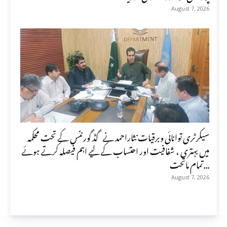
August 7, 2026
سیکرٹری توانائی وبرقیات نثاراحمد نے گڈ گورننس کے تحت محکمہ
میں بہتری ، شفافیت اور احتساب کے لیے اہم فیصلہ کرتے ہوئے
تمام ماتحت...
August 7, 2026