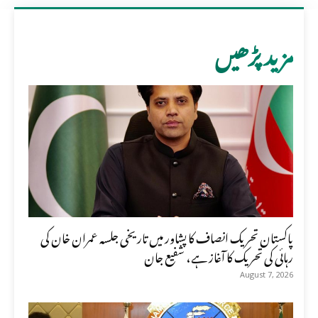
مزید پڑھیں
پاکستان تحریک انصاف کا پشاور میں تاریخی جلسہ عمران خان کی
رہائی کی تحریک کا آغاز ہے، شفیع جان
August 7, 2026