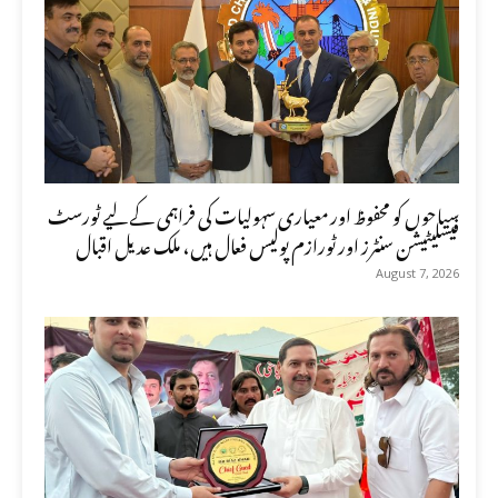
سیاحوں کو محفوظ اور معیاری سہولیات کی فراہمی کے لیے ٹورسٹ
فیسلیٹیشن سنٹرز اور ٹورازم پولیس فعال ہیں، ملک عدیل اقبال
August 7, 2026