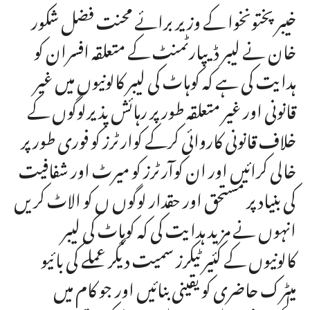
خیبرپختونخوا کے وزیر برائے محنت فضل شکور
خان نے لیبر ڈیپارٹمنٹ کے متعلقہ افسران کو
ہدایت کی ہے کہ کوہاٹ کی لیبر کالونیوں میں غیر
قانونی اور غیر متعلقہ طور پر رہائش پذیرلوگوں کے
خلاف قانونی کاروائی کرکے کوارٹرز کو فوری طور پر
خالی کرائیں اور ان کوآرٹرز کو میرٹ اور شفافیت
کی بنیاد پر مستحق اور حقدار لوگوں ں کو الاٹ کریں
انہوں نے مزید ہدایت کی کہ کوہاٹ کی لیبر
کالونیوں کے کئیر ٹیکرز سمیت دیگر عملے کی بائیو
میٹرک حاضری کو یقینی بنائیں اور جو کام میں