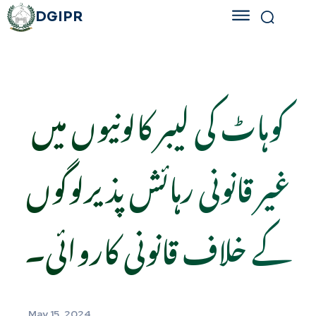
DGIPR
کوہاٹ کی لیبر کالونیوں میں
غیر قانونی رہائش پذیرلوگوں
کے خلاف قانونی کاروائی۔
May 15, 2024