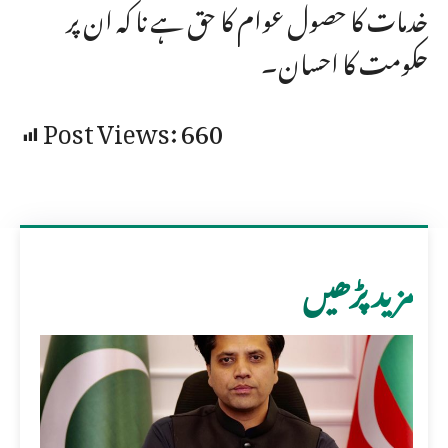
خدمات کا حصول عوام کا حق ہے نا کہ ان پر
حکومت کا احسان۔
Post Views:
660
مزید پڑھیں