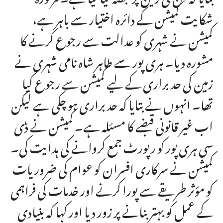
شکایت کمیشن کے دائرہ اختیار سے باہر ہے،
کمیشن نے شہری کو عدالت سے رجوع کرنے کا
مشورہ دیا۔ ہری پور سے طاہر شاہ نامی شہری نے
زمین کی حد براری کے لیے کمیشن سے رجوع کیا
تھا۔ انہوں نے بتایا کہ حد براری ہو چکی ہے لیکن
اب غیر قانونی قبضے کا مسئلہ ہے۔ کمیشن نے ڈی
سی ہری پور کو رپورٹ جمع کروانے کی ہدایت کی۔
کمیشن نے سرکاری افسران کو عوام کی ضروریات
کو مؤثر طریقے سے پورا کرنے اور خدمات کی فراہمی
کے عمل کو بہتر بنانے پر زور دیا اور کہا کہ بنیادی