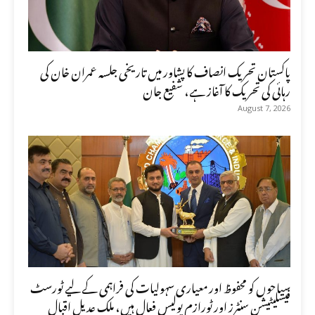
پاکستان تحریک انصاف کا پشاور میں تاریخی جلسہ عمران خان کی
رہائی کی تحریک کا آغاز ہے، شفیع جان
August 7, 2026
سیاحوں کو محفوظ اور معیاری سہولیات کی فراہمی کے لیے ٹورسٹ
فیسلیٹیشن سنٹرز اور ٹورازم پولیس فعال ہیں، ملک عدیل اقبال