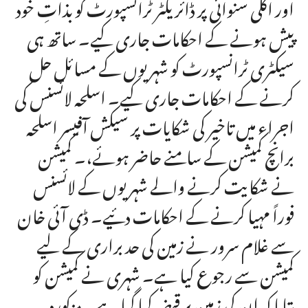
اور اگلی سنوائی پر ڈائریکٹر ٹرانسپورٹ کو بذاتِ خود
پیش ہونے کے احکامات جاری کیے۔ ساتھ ہی
سیکٹری ٹرانسپورٹ کو شہریوں کے مسائل حل
کرنے کے احکامات جاری کیے۔ اسلحہ لائسنس کی
اجراء میں تاخیر کی شکایات پر سیکش آفیسر اسلحہ
برانچ کمیشن کے سامنے حاضر ہوئے،۔ کمیشن
نے شکایت کرنے والے شہریوں کے لائسنس
فوراً مہیا کرنے کے احکامات دئیے۔ ڈی آئی خان
سے غلام سرور نے زمین کی حد براری کے لیے
کمیشن سے رجوع کیا ہے۔ شہری نے کمیشن کو
بتایا کہ ان کی زمین پر قبضہ کیا گیا ہے۔ مزکورہ