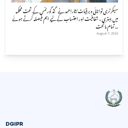
سیکرٹری توانائی وبرقیات نثاراحمد نے گڈ گورننس کے تحت محکمہ
میں بہتری ، شفافیت اور احتساب کے لیے اہم فیصلہ کرتے ہوئے
تمام ماتحت...
August 7, 2026
DGIPR