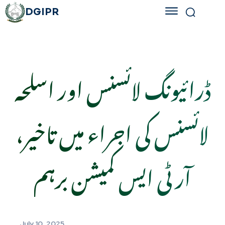
DGIPR
ڈرائیونگ لائسنس اور اسلحہ
لائسنس کی اجراء میں تاخیر،
آر ٹی ایس کمیشن برہم
July 10, 2025