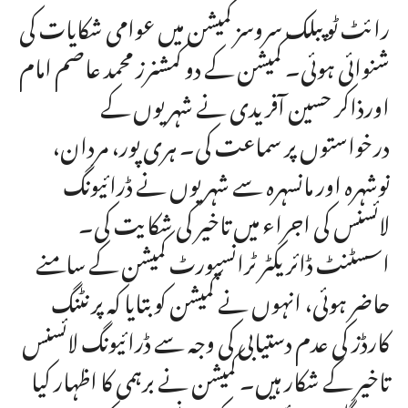
رائٹ ٹو پبلک سروسز کمیشن میں عوامی شکایات کی
شنوائی ہوئی۔ کمیشن کے دو کمشنرز محمد عاصم امام
اورذاکر حسین آفریدی نے شہریوں کے
درخواستوں پر سماعت کی۔ ہری پور، مردان،
نوشہرہ اور مانسہرہ سے شہریوں نے ڈرائیونگ
لائسنس کی اجراء میں تاخیر کی شکایت کی۔
اسسٹنٹ ڈائریکٹر ٹرانسپورٹ کمیشن کے سامنے
حاضر ہوئی، انہوں نے کمیشن کو بتایا کہ پرنٹنگ
کارڈز کی عدم دستیابی کی وجہ سے ڈرائیونگ لائسنس
تاخیر کے شکار ہیں۔ کمیشن نے برہمی کا اظہار کیا