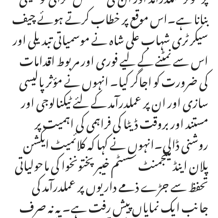
بنانا ہے۔اس موقع پر خطاب کرتے ہوئے چیف
سیکرٹری شہاب علی شاہ نے موسمیاتی تبدیلی اور
اس سے نمٹنے کے لیے فوری اور مربوط اقدامات
کی ضرورت کو اجاگر کیا۔ انہوں نے مؤثر پالیسی
سازی اور ان پر عملدرآمد کے لئے ٹیکنالوجی اور
مستند اور بروقت ڈیٹا کی فراہمی کی اہمیت پر
روشنی ڈالی۔انہوں نے کہا کہ کلائمیٹ ایکشن
پلان اینڈ مینجمنٹ سسٹم خیبرپختونخوا کی ماحولیاتی
تحفظ سے جڑے ذمے داریوں پر عملدرآمد کی
جانب ایک نمایاں پیش رفت ہے۔ یہ نہ صرف