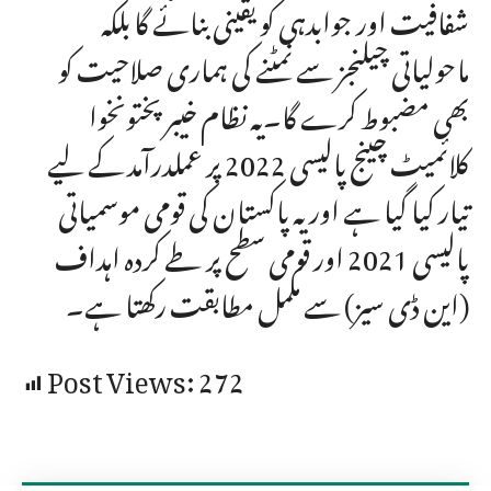
شفافیت اور جوابدہی کو یقینی بنائے گا بلکہ
ماحولیاتی چیلنجز سے نمٹنے کی ہماری صلاحیت کو
بھی مضبوط کرے گا۔یہ نظام خیبرپختونخوا
کلائمیٹ چینج پالیسی 2022 پر عملدرآمد کے لیے
تیار کیا گیا ہے اور یہ پاکستان کی قومی موسمیاتی
پالیسی 2021 اور قومی سطح پر طے کردہ اہداف
(این ڈی سیز) سے مکمل مطابقت رکھتا ہے۔
Post Views:
272