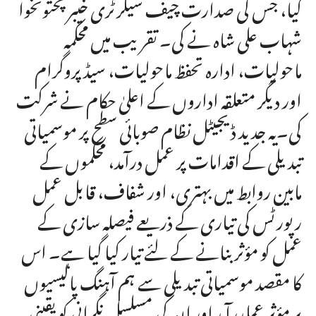
گیا، جس کی صدارت چیف سیکرٹری خیبرپختونخوا
شہاب علی شاہ نے کی۔ تقریب میں محکمہ
ماحولیات، ادارہ تحفظ ماحولیات، سیڈ پروگرام
اور دیگر متعلقہ اداروں کے اعلیٰ حکام نے شرکت
کی۔یہ جدید ڈیجیٹل نظام صوبائی سطح پر موسمیاتی
تبدیلی کے اقدامات پر عمل درآمد، محکموں کے
مابین روابط میں بہتری، اور شفاف، قابل عمل
رپورٹس کی تیاری کے ذریعے فیصلہ سازی کے
عمل کو مؤثر بنانے کے لئے تیار کیا گیا ہے۔ اس
کا مقصد موسمیاتی تبدیلی سے ہم آہنگ پالیسیوں
پر مؤثر عملدرآمد اور ان کی مسلسل نگرانی کو یقینی