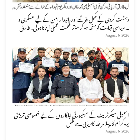
دہشت گردی کے مکمل خاتمے اور پائیدار امن کے لیے عسکری و
سیاسی قیادت کو متحد ہو کر مؤثر حکمت عملی اپنانا ہوگی، طارق...
August 6, 2026
اسمبلی سیکرٹریٹ کے سیکیورٹی اہلکاروں کے لیے خصوصی تربیتی
پروگرام کا پہلا مرحلہ کامیابی سے مکمل
August 6, 2026