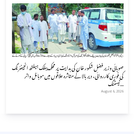
صوبائی وزیر فضل شکور خان کی ہدایت پر محکمہ پبلک ہیلتھ انجینئرنگ
کی فوری کارروائی، دیر بالا کے متاثرہ علاقوں میں موبائل واٹر
ٹیسٹنگ...
August 6, 2026