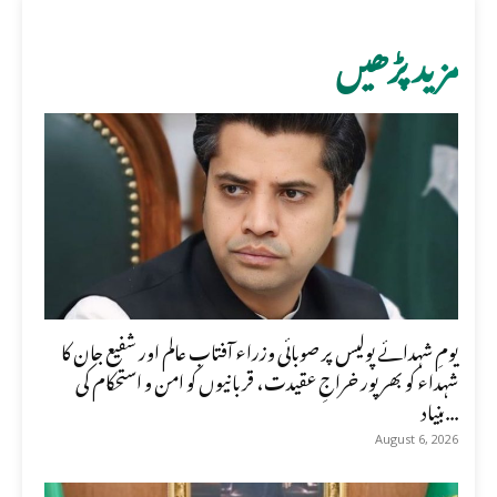
مزید پڑھیں
یومِ شہدائے پولیس پر صوبائی وزراء آفتاب عالم اور شفیع جان کا
شہداء کو بھرپور خراجِ عقیدت، قربانیوں کو امن و استحکام کی
بنیاد...
August 6, 2026