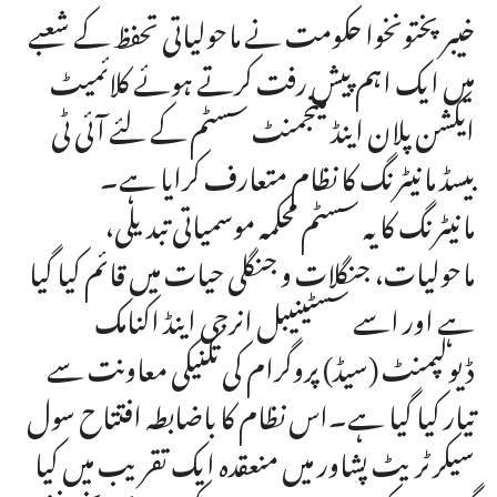
خیبرپختونخوا حکومت نے ماحولیاتی تحفظ کے شعبے
میں ایک اہم پیش رفت کرتے ہوئے کلائمیٹ
ایکشن پلان اینڈ مینجمنٹ سسٹم کے لئے آئی ٹی
بیسڈ مانیٹرنگ کا نظام متعارف کرایا ہے۔
مانیٹرنگ کا یہ سسٹم محکمہ موسمیاتی تبدیلی،
ماحولیات، جنگلات و جنگلی حیات میں قائم کیا گیا
ہے اور اسے سسٹینیبل انرجی اینڈ اکنامک
ڈیولپمنٹ (سیڈ) پروگرام کی تکنیکی معاونت سے
تیار کیا گیا ہے۔اس نظام کا باضابطہ افتتاح سول
سیکرٹریٹ پشاور میں منعقدہ ایک تقریب میں کیا