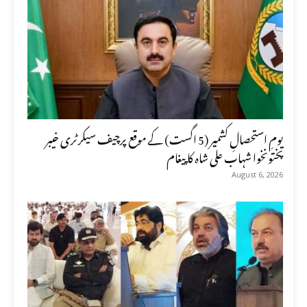
یومِ استحصالِ کشمیر (5 اگست) کے موقع پرچیف سیکرٹری خیبر
پختونخوا شہاب علی شاہ کا پیغام
August 6, 2026