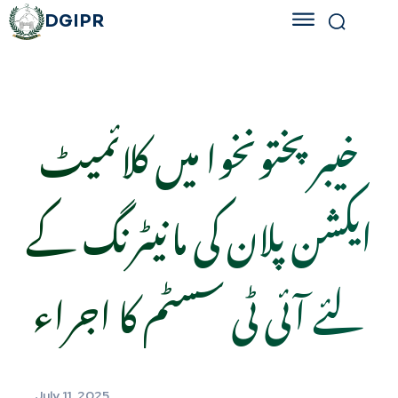
DGIPR
خیبرپختونخوا میں کلائمیٹ
ایکشن پلان کی مانیٹرنگ کے
لئے آئی ٹی سسٹم کا اجراء
July 11, 2025