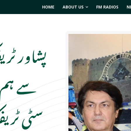
HOME
ABOUT US
FM RADIOS
N
پشاور ٹری
سے ہم آ
سٹی ٹریف