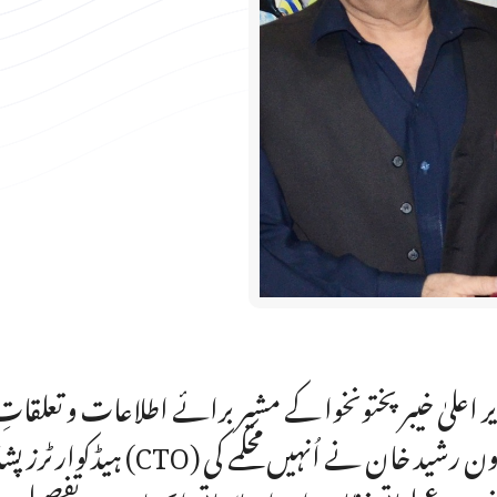
ر اعلیٰ خیبر پختونخوا کے مشیر برائے اطلاعات و تعلقا
ہیڈکوارٹرز پشاور کا با