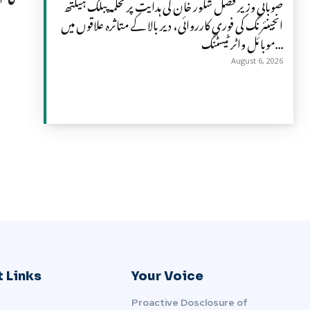
صوبائی وزیر فضل شکور خان کی ہدایت پر محکمہ پبلک ہیلتھ
انجینئرنگ کی فوری کارروائی، دیر بالا کے متاثرہ علاقوں میں
موبائل واٹر ٹیسٹنگ...
August 6, 2026
 Links
Your Voice
Proactive Dosclosure of