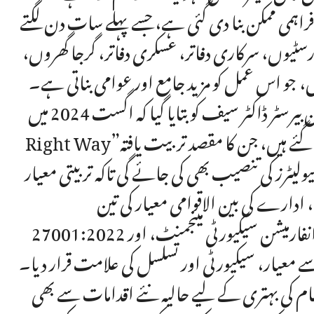
راہمی ممکن بنا دی گئی ہے، جسے پہلے سات دن لگتے
سٹیوں، سرکاری دفاتر، عسکری دفاتر، گرجا گھروں،
، جو اس عمل کو مزید جامع اور عوامی بناتی ہے۔
بریفنگ کے دوران بیرسٹر ڈاکٹر سیف کو بتایا گیا کہ اگست 2024 میں“Learn With Us to Drive the
Right Way”کے عنوان سے تین نئے ڈرائیونگ ٹریننگ سکولز قائم کیے گئے ہیں، جن کا مقصد تربیت یافتہ
یولیٹرز کی تنصیب بھی کی جائے گی تاکہ تربیتی معیار
ی بین الاقوامی معیار کی تین ISO سرٹیفیکیشنز — ISO
27001:2022 برائے انفارمیشن سیکیورٹی مینجمنٹ، اور ISO 9001:2015 برائے ڈرائیونگ اسکولز و دفتر
سے معیار، سیکیورٹی اور تسلسل کی علامت قرار دیا۔
ام کی بہتری کے لیے حالیہ نئے اقدامات سے بھی