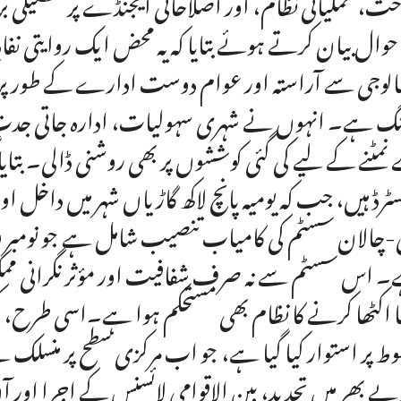
ت، عملیاتی نظام، اور اصلاحاتی ایجنڈے پر تفصیلی
احوال بیان کرتے ہوئے بتایا کہ یہ محض ایک روایتی نفاذِ
نالوجی سے آراستہ اور عوام دوست ادارے کے طور پر ک
گ ہے۔ انہوں نے شہری سہولیات، ادارہ جاتی جدت، او
ٹرڈ ہیں، جب کہ یومیہ پانچ لاکھ گاڑیاں شہر میں داخل او
 اس سسٹم سے نہ صرف شفافیت اور مؤثر نگرانی ممکن
ا اکٹھا کرنے کا نظام بھی مستحکم ہوا ہے۔اسی طرح، کمپ
ط پر استوار کیا گیا ہے، جو اب مرکزی سطح پر منسلک
ے بھر میں تجدید، بین الاقوامی لائسنس کے اجرا اور آ