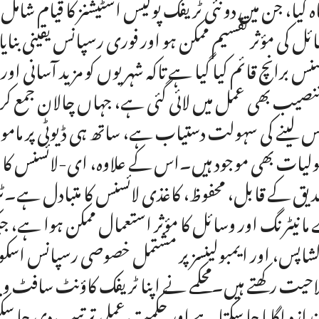
ہ کیا، جن میں دو نئی ٹریفک پولیس اسٹیشنز کا قیام شامل 
ئل کی مؤثر تقسیم ممکن ہو اور فوری رسپانس یقینی بنای
سنس برانچ قائم کیا گیا ہے تاکہ شہریوں کو مزید آسانی او
تنصیب بھی عمل میں لائی گئی ہے، جہاں چالان جمع 
س لینے کی سہولت دستیاب ہے، ساتھ ہی ڈیوٹی پر مامور
لیات بھی موجود ہیں۔اس کے علاوہ، ای-لائسنس کا اجرا
مانیٹرنگ اور وسائل کا مؤثر استعمال ممکن ہوا ہے، جبک
حیت رکھتے ہیں۔محکمے نے اپنا ٹریفک کاؤنٹ سافٹ ویئ
اندازہ لگایا جا سکتا ہے اور حکمت عملی ترتیب دی جا 