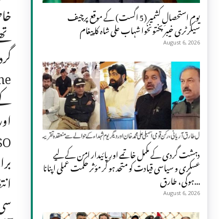
خاص
یومِ استحصالِ کشمیر (5 اگست) کے موقع پرچیف
سیکرٹری خیبر پختونخوا شہاب علی شاہ کا پیغام
تھے
August 6, 2026
گرد
اور
دہشت گردی کے مکمل خاتمے اور پائیدار امن کے لیے
عسکری و سیاسی قیادت کو متحد ہو کر مؤثر حکمت عملی اپنانا
انت
ہوگی، طارق...
سی 
August 6, 2026