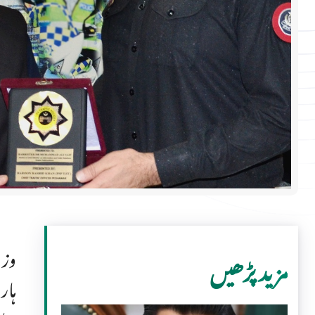
وزی
مزید پڑھیں