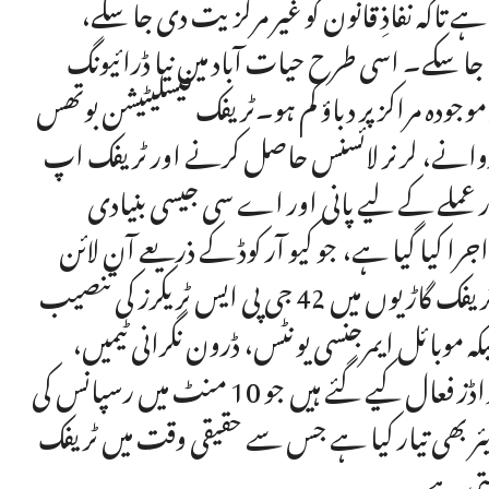
ہے تاکہ نفاذِ قانون کو غیر مرکزیت دی جا سکے،
ا جا سکے۔ اسی طرح حیات آباد میں نیا ڈرائیونگ
ر موجودہ مراکز پر دباؤ کم ہو۔ٹریفک فیسلیٹیشن بوتھس
کروانے، لرنر لائسنس حاصل کرنے اور ٹریفک اپ
 عملے کے لیے پانی اور اے سی جیسی بنیادی
 کیا گیا ہے، جو کیو آر کوڈ کے ذریعے آن لائن
تصدیق کے قابل، محفوظ، کاغذی لائسنس کا متبادل ہے۔ٹریفک گاڑیوں میں 42 جی پی ایس ٹریکرز کی تنصیب
ہ موبائل ایمرجنسی یونٹس، ڈرون نگرانی ٹیمیں،
ورکشاپس، اور ایمبولینسز پر مشتمل خصوصی رسپانس اسکواڈز فعال کیے گئے ہیں جو 10 منٹ میں رسپانس کی
ر بھی تیار کیا ہے جس سے حقیقی وقت میں ٹریفک
سکتی ہے۔