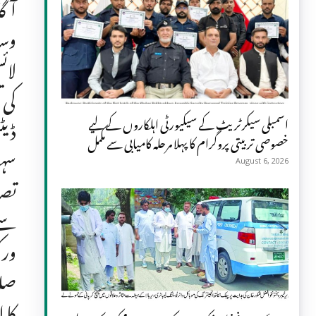
آگا
وسا
لائ
کی 
ڈیٹ
اسمبلی سیکرٹریٹ کے سیکیورٹی اہلکاروں کے لیے
خصوصی تربیتی پروگرام کا پہلا مرحلہ کامیابی سے مکمل
سہو
August 6, 2026
سے 
صلا
کا 