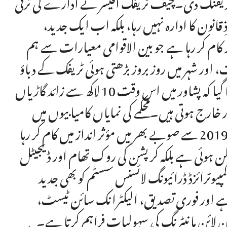
 بریفنگ دی۔چیف ٹریفک آفیسر نے ادارے کی ترقی
 قانون کا ادارہ نہیں رہا، بلکہ اب ایک جدید،
ام کر رہا ہے جو بین الاقوامی معیارات سے ہم
ر شہر میں روز بروز بڑھتی ہوئی ٹریفک کے دباؤ
سے نمٹنے کے لیے کی گئی کوششوں پر بھی روشنی ڈالی۔ بتایا گیا کہ پشاور میں اس وقت 10 لاکھ سے زائد گاڑیاں
ر خارج ہوتی ہیں۔محکمے کی نمایاں کامیابیوں میں
ای-چالان سسٹم کی کامیاب تنصیب شامل ہے جو نومبر 2019 سے صوبے بھر میں مؤثر انداز میں کام کر رہا
 ہوئی ہے بلکہ کرپشن کی روک تھام اور ڈیجیٹل
یوٹرائزڈ ڈرائیونگ لائسنس سسٹم کو بھی جدید
 ہے اور فوری تصدیق، الیکٹرانک سائن ٹیسٹ،
ن لائن مانیٹرنگ کی سہولیات فراہم کرتا ہے۔