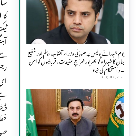
ساخ
کا 
ٹیک
آہن
یومِ شہدائے پولیس پر صوبائی وزراء آفتاب عالم اور شفیع
جان کا شہداء کو بھرپور خراجِ عقیدت، قربانیوں کو امن
رجس
و استحکام کی بنیاد...
August 6, 2026
ہے۔
ڈیٹ
خطو
صوب