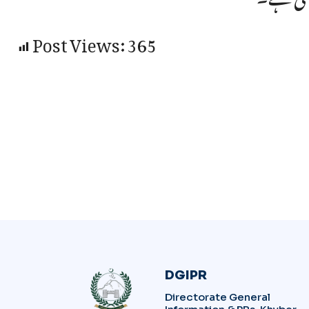
Post Views:
365
DGIPR
Directorate General