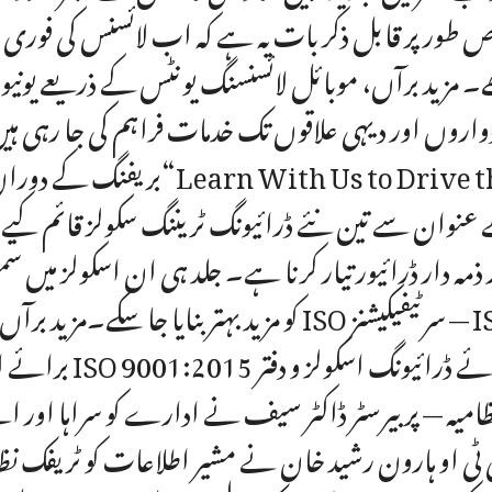
 طور پر قابل ذکر بات یہ ہے کہ اب لائسنس کی فوری ف
۔ مزید برآں، موبائل لائسنسنگ یونٹس کے ذریعے یونیور
واروں اور دیہی علاقوں تک خدمات فراہم کی جا رہی ہیں
 ذمہ دار ڈرائیور تیار کرنا ہے۔ جلد ہی ان اسکولز میں سم
کو مزید بہتر بنایا جا سکے۔مزید برآں، ادارے ک
ظامیہ — پر بیرسٹر ڈاکٹر سیف نے ادارے کو سراہا اور ا
ٹی او ہارون رشید خان نے مشیر اطلاعات کو ٹریفک نظ