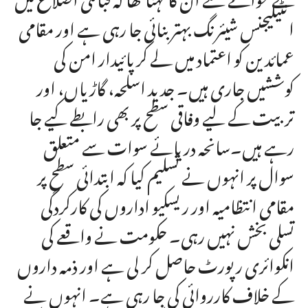
انٹیلیجنس شیئرنگ بہتر بنائی جا رہی ہے اور مقامی
عمائدین کو اعتماد میں لے کر پائیدار امن کی
کوششیں جاری ہیں۔ جدید اسلحہ، گاڑیاں، اور
تربیت کے لیے وفاقی سطح پر بھی رابطے کیے جا
رہے ہیں۔سانحہ دریائے سوات سے متعلق
سوال پر انہوں نے تسلیم کیا کہ ابتدائی سطح پر
مقامی انتظامیہ اور ریسکیو اداروں کی کارکردگی
تسلی بخش نہیں رہی۔ حکومت نے واقعے کی
انکوائری رپورٹ حاصل کر لی ہے اور ذمہ داروں
کے خلاف کارروائی کی جا رہی ہے۔ انہوں نے