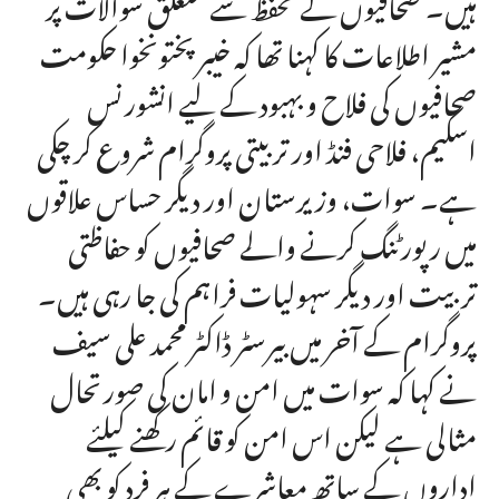
ہیں۔ صحافیوں کے تحفظ سے متعلق سوالات پر
مشیر اطلاعات کا کہنا تھا کہ خیبرپختونخوا حکومت
صحافیوں کی فلاح و بہبود کے لیے انشورنس
اسکیم، فلاحی فنڈ اور تربیتی پروگرام شروع کر چکی
ہے۔ سوات، وزیرستان اور دیگر حساس علاقوں
میں رپورٹنگ کرنے والے صحافیوں کو حفاظتی
تربیت اور دیگر سہولیات فراہم کی جا رہی ہیں۔
پروگرام کے آخر میں بیرسٹر ڈاکٹر محمد علی سیف
نے کہا کہ سوات میں امن و امان کی صورتحال
مثالی ہے لیکن اس امن کو قائم رکھنے کیلئے
اداروں کے ساتھ معاشرے کے ہر فرد کو بھی