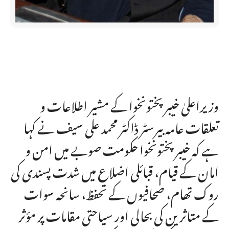
وزیراعلیٰ خیبرپختونخوا کے مشیر اطلاعات و
تعلقات عامہ بیرسٹر ڈاکٹر محمد علی سیف نے کہا
ہے کہ خیبرپختونخوا حکومت صوبے میں امن و
امان کے قیام، قبائلی اضلاع میں شدت پسندی کی
روک تھام، صحافیوں کے تحفظ، سانحہ سوات
کے متاثرین کی بحالی اور سیاحتی مقامات پر مؤثر