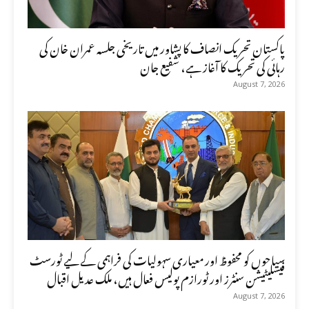
پاکستان تحریک انصاف کا پشاور میں تاریخی جلسہ عمران خان کی
رہائی کی تحریک کا آغاز ہے، شفیع جان
August 7, 2026
سیاحوں کو محفوظ اور معیاری سہولیات کی فراہمی کے لیے ٹورسٹ
فیسلیٹیشن سنٹرز اور ٹورازم پولیس فعال ہیں، ملک عدیل اقبال
August 7, 2026