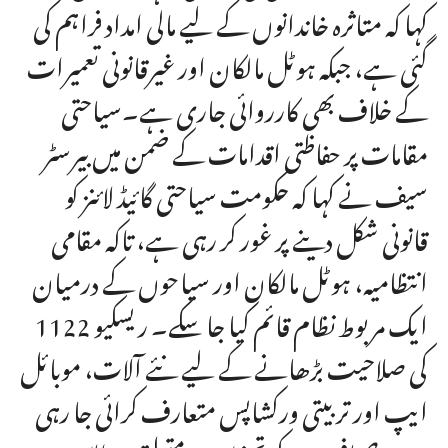
کہا کہ متاثرہ خاندانوں کے لیے مالی امداد فراہم کی
گئی ہے، جبکہ ہوٹل مالکان اور غیرقانونی تعمیرات
کے خلاف بھی کارروائی جاری ہے۔سیاحتی
مقامات پر حفاظتی اقدامات کے ضمن میں بیرسٹر
سیف نے کہا کہ حکومت سیاحتی گائیڈ لائنز کو
قانونی شکل دینے پر غور کر رہی ہے، تاکہ مقامی
انتظامیہ، ہوٹل مالکان اور سیاحوں کے درمیان
ایک مربوط نظام قائم کیا جا سکے۔ ریسکیو 1122
کی صلاحیت بڑھانے کے لیے نئے آلات، موبائل
ایپ اور تربیتی ورکشاپس متعارف کرائی جا رہی