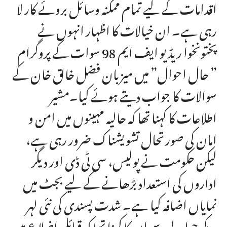
اقدامات کے لیے تمام ممکنہ وسائل بروئے کار لا
رہی ہے۔ ان خیالات کا اظہار انہوں نے
پختونخوا ریڈیو ایف ایم 98 سوات کے پروگرام
” حال احوال” میں میزبان فضل خالق خان کے
سوالات کا جواب دیتے ہوئے کیا۔مشیر
اطلاعات کا کہنا تھا کہ حالیہ مہینوں میں امن و
امان کی صورتحال تشویشناک ضرور رہی ہے،
لیکن حکومت نے پولیس، سی ٹی ڈی اور دیگر
اداروں کی استعداد بڑھانے کے لیے بجٹ میں
نمایاں اضافہ کیا ہے۔ شدت پسندی کی نئی لہر
کے حوالے سے ان کا کہنا تھا کہ قبائلی اضلاع میں