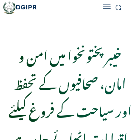
DGIPR
خیبرپختونخوا میں امن و
امان، صحافیوں کے تحفظ
اور سیاحت کے فروغ کیلئے
اقدامات اٹھائے جا رہے