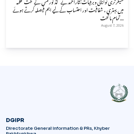
سیکرٹری توانائی وبرقیات نثاراحمد نے گڈ گورننس کے تحت محکمہ
میں بہتری ، شفافیت اور احتساب کے لیے اہم فیصلہ کرتے ہوئے
تمام ماتحت...
August 7, 2026
DGIPR
Directorate General Information & PRs, Khyber
Pakhtunkhwa