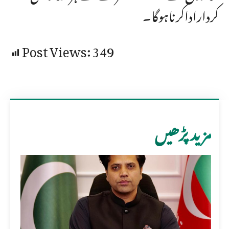
کرداراداکرناہوگا۔
Post Views:
349
مزید پڑھیں