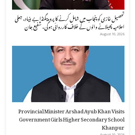
تحصیل غازی کو پنجاب میں شامل کرنے کا پروپیگنڈا بے بنیاد، جعلی
اعلامیہ پھیلانے والوں کے خلاف کارروائی ہوگی، شفیع جان
August 10, 2026
Provincial Minister Arshad Ayub Khan Visits
Government Girls Higher Secondary School
Khanpur
August 10, 2026