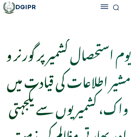
DGIPR
یوم استحصال کشمیر پر گورنر و
مشیر اطلاعات کی قیادت میں
واک، کشمیریوں سے یکجہتی
اور بھارتی مظالم کی مذمت