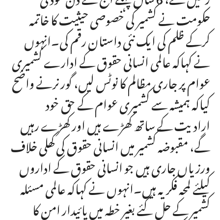
حکومت نے کشمیر کی خصوصی حیثیت کا خاتمہ
کرکے ظلم کی ایک نئی داستان رقم کی۔انہوں
نے کہاکہ عالمی انسانی حقوق کے ادارے کشمیری
عوام پر جاری مظالم کا نوٹس لیں، گورنرنے واضح
کیاکہ ہمیشہ سے کشمیری عوام کے حق خود
ارادیت کے ساتھ کھڑے ہیں اور کھڑے رہیں
گے، مقبوضہ کشمیر میں انسانی حقوق کی کھلی خلاف
ورزیاں جاری ہیں جو انسانی حقوق کے اداروں
کیلئے لمحہ فکریہ ہیں۔انہوں نے کہاکہ عالمی مسئلہ
کشمیر کے حل کئے بغیر خطہ میں پائیدار امن کا