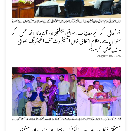
خوشحالی کے لیے معدنیات: مواقع، چیلنجز اور آئندہ کا لائحہ عمل کے
عنوان سے، غلام اسحاق خان انسٹیٹیوٹ آف انجینئرنگ صوابی
میں قومی سمپوزیم...
August 10, 2026
مستحق فنکاروں میں جدید الیکٹرک وہیل چیئرز اور سلائی مشینیں