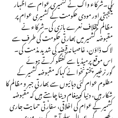
کی۔شرکاء واک نے کشمیری عوام سے اظہار
یکجہتی اور مودی حکومت کے کشمیری عوام پر
مظالم کیخلاف نعرے بازی کی۔شرکاء نے
مقبوضہ کشمیر میں بھارتی حکومت کی طرف سے
لاک ڈاؤن، غاصبانہ قبضہ کی شدید مذمت کی۔
اس موقع پرمیڈیا سے گفتگو کرتے ہوئے
گورنرخیبرپختونخوا نے کہاکہ مقبوضہ کشمیر کے
مطلوم عوام کئی دہائیوں سے بھارتی جبر و مظالم کا
شکار ہیں، دنیا کو پیغام دینا چاہتے ہیں کہ مقبوضہ
کشمیر کے عوام کی اخلاقی، سفارتی حمایت جاری
رکھیں گے، 6 سال پہلے آج کے دن مودی