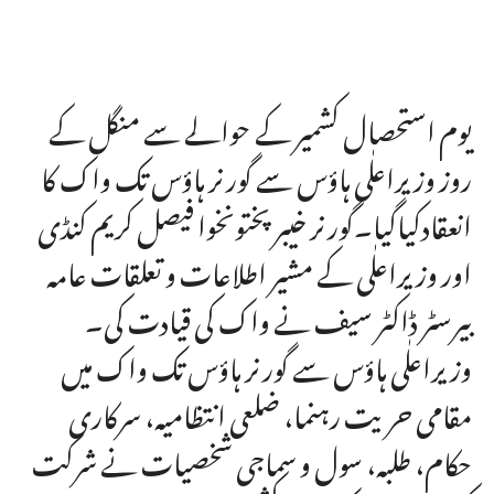
یوم استحصال کشمیر کے حوالے سے منگل کے
روز وزیراعلٰی ہاؤس سے گورنر ہاؤس تک واک کا
انعقادکیاگیا۔گورنر خیبر پختونخوا فیصل کریم کنڈی
اور وزیراعلٰی کے مشیر اطلاعات و تعلقات عامہ
بیرسٹر ڈاکٹر سیف نے واک کی قیادت کی۔
وزیراعلٰی ہاؤس سے گورنر ہاؤس تک واک میں
مقامی حریت رہنما، ضلعی انتظامیہ، سرکاری
حکام، طلبہ، سول و سماجی شخصیات نے شرکت