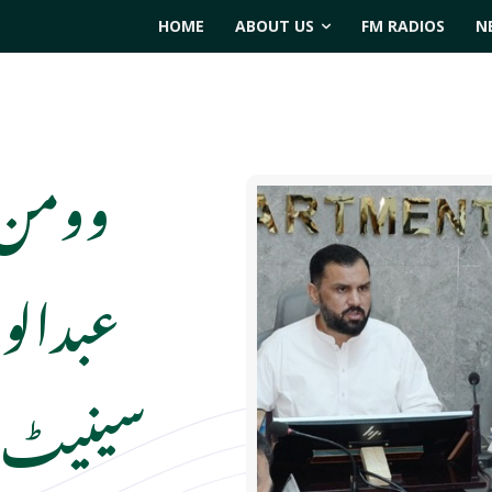
HOME
ABOUT US
FM RADIOS
N
وومن ی
عبدالو
سینیٹ ا