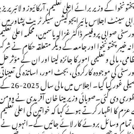
پختونخوا کے وزیر برائے اعلیٰ تعلیم، آرکائیوز و لائبریر
بی سینٹ اجلاس ہائیرایجوکیشن سیکرٹریٹ پشاور میں 
یورسٹی صوابی پروفیسر ڈاکٹر غزالہ یاسمین، محکمہ اعلیٰ تعلی
نہ خیبرپختونخوا اور جامعہ کے دیگر متعلقہ حکام نے ش
ظامی، مالی و تعلیمی امور کا جائزہ لینا اور ان کے مؤث
یورسٹی کی موجودہ کارکردگی، بجٹ امور، اساتذہ کی تعیناتی،
وری دی گئی۔صوبائی وزیر مینا خان آفریدی نے وومن یون
عزم کا اظہار کرتے ہوئے کہا کہ خواتین کی اعلیٰ تعل
 تمام وسائل بروئے کار لائے جائیں گے۔انہوں نے متعل