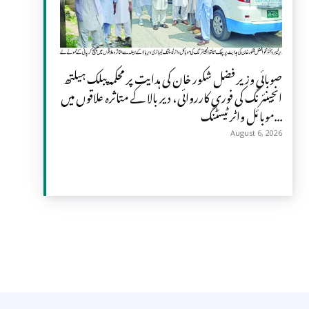
صوبائی وزیر فضل شکور خان کی ہدایت پر محکمہ پبلک ہیلتھ
انجینئرنگ کی فوری کارروائی، دیر بالا کے متاثرہ علاقوں میں
موبائل واٹر ٹیسٹنگ...
August 6, 2026