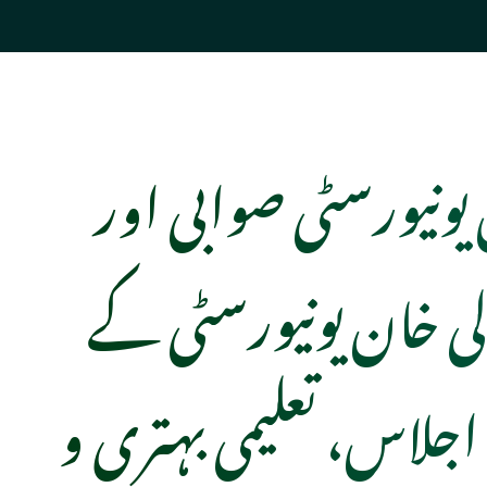
ونیورسٹی صوابی اور
لی خان یونیورسٹی کے
جلاس، تعلیمی بہتری و