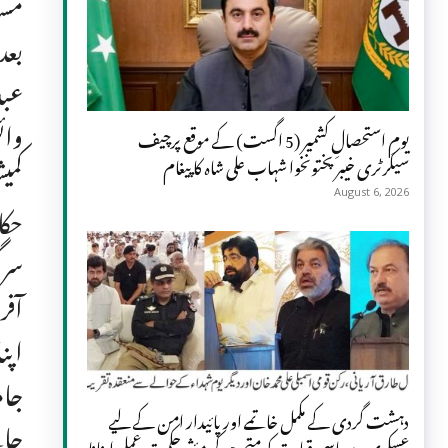
مسا
بعد
عبد
وائ
یومِ استحصالِ کشمیر (5 اگست) کے موقع پرچیف
سیکرٹری خیبر پختونخوا شہاب علی شاہ کا پیغام
کمی
August 6, 2026
حکا
سرگ
آفر
جام
دہشت گردی کے مکمل خاتمے اور پائیدار امن کے لیے
جائے۔ ا
عسکری و سیاسی قیادت کو متحد ہو کر مؤثر حکمت عملی اپنانا