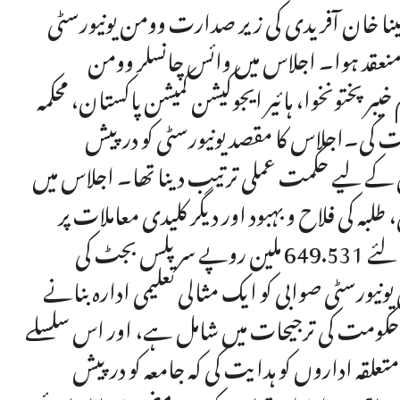
یز مینا خان آفریدی کی زیر صدارت وومن یونیورسٹی
منعقد ہوا۔ اجلاس میں وائس چانسلر وومن
م خیبرپختونخوا، ہائیر ایجوکیشن کمیشن پاکستان، محکمہ
رکت کی۔اجلاس کا مقصد یونیورسٹی کو درپیش
ر حل کے لیے حکمت عملی ترتیب دینا تھا۔ اجلاس میں
 طلبہ کی فلاح و بہبود اور دیگر کلیدی معاملات پر
تفصیلی غور کیا گیا۔ اجلاس میں مالی سال 2025-26 کے لئے 649.531 ملین روپے سرپلس بجٹ کی
یورسٹی صوابی کو ایک مثالی تعلیمی ادارہ بنانے
یم حکومت کی ترجیحات میں شامل ہے، اور اس سلسلے
قہ اداروں کو ہدایت کی کہ جامعہ کو درپیش