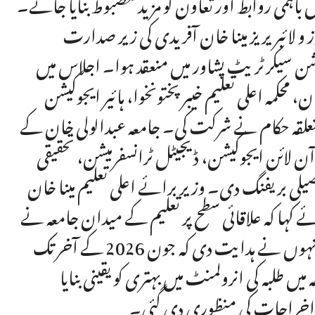
باہمی روابط اور تعاون کو مزید مضبوط بنایا جائے۔
ز و لائبریریز مینا خان آفریدی کی زیر صدارت
یشن سیکرٹریٹ پشاور میں منعقد ہوا۔ اجلاس میں
محکمہ اعلی تعلیم خیبرپختونخوا، ہائیر ایجوکیشن
 متعلقہ حکام نے شرکت کی۔ جامعہ عبدالولی خان کے
آن لائن ایجوکیشن، ڈیجیٹل ٹرانسفرمیشن، تحقیقی
لی بریفنگ دی۔ وزیر برائے اعلی تعلیم مینا خان
ے کہا کہ علاقائی سطح پر تعلیم کے میدان جامعہ نے
اپنا نام منوایا ہے جس کو مزید بھی بہتر بنایا جا سکتا ہے۔ انہوں نے ہدایت دی کہ جون 2026 کے آخر تک
ں طلبہ کی انرولمنٹ میں بہتری کو یقینی بنایا