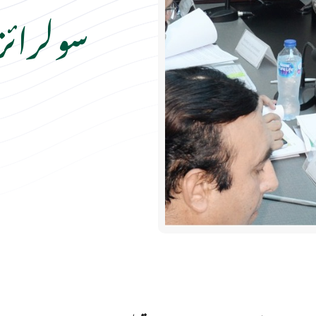
سولرائ