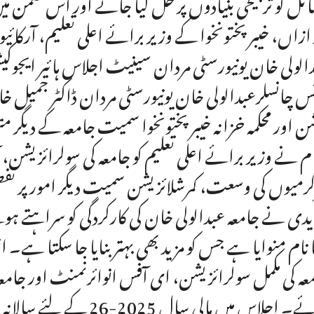
ئل کو ترجیحی بنیادوں پر حل کیا جائے اور اس ضمن میں 
 ازاں، خیبرپختونخوا کے وزیر برائے اعلی تعلیم، آرکائیو
الولی خان یونیورسٹی مردان سینیٹ اجلاس ہائیر ایجوک
س چانسلرعبدالولی خان یونیورسٹی مردان ڈاکٹر جمیل خان، 
شن اور محکمہ خزانہ خیبرپختونخوا سمیت جامعہ کے دیگر
م نے وزیر برائے اعلی تعلیم کو جامعہ کی سولرائزیشن، 
رمیوں کی وسعت، کمرشلائزیشن سمیت دیگر امور پر تفصی
یدی نے جامعہ عبدالولی خان کی کارکردگی کو سراہتے ہوئ
عہ کی مکمل سولرائزیشن، ای آفس انوائرنمنٹ اور جامعہ می
جلاس میں مالی سال 2025-26 کے لئے سالانہ اخراجات کی منظوری دی گئی۔