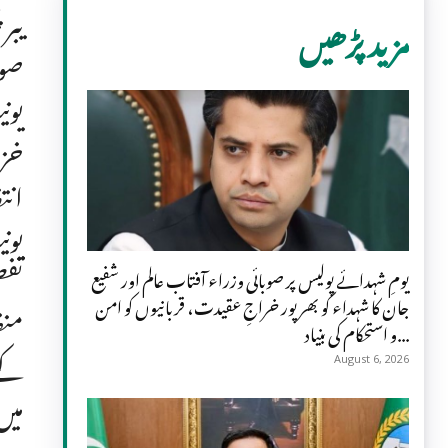
یبر
مزید پڑھیں
صوا
یون
خزا
انت
یون
یومِ شہدائے پولیس پر صوبائی وزراء آفتاب عالم اور شفیع
جان کا شہداء کو بھرپور خراجِ عقیدت، قربانیوں کو امن
منظ
و استحکام کی بنیاد...
کے 
August 6, 2026
میں