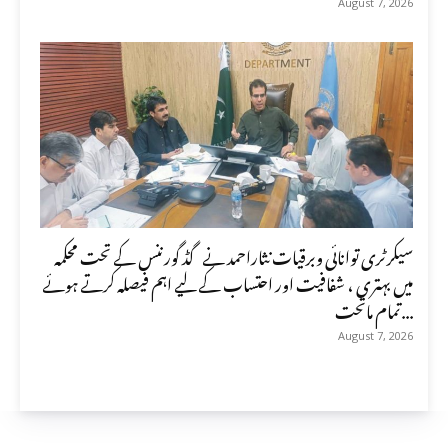
August 7, 2026
سیکرٹری توانائی وبرقیات نثاراحمد نے گڈ گورننس کے تحت محکمہ
میں بہتری ، شفافیت اور احتساب کے لیے اہم فیصلہ کرتے ہوئے
تمام ماتحت...
August 7, 2026