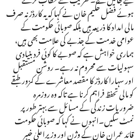
ہوئے فضل حکیم خان نے کہا کہ یہ کارڈز نہ صرف
مالی امداد کا ذریعہ ہیں بلکہ صوبائی حکومت کے
عوامی خدمت کے جذبے کی علامت بھی ہیں،
ہماری خواہش ہے کہ صوبے کا کوئی فرد بنیادی
سہولیات سے محروم نہ رہے۔ روشن مستقبل
اور سہارا کارڈز کا مقصد معاشرے کے کمزور طبقے
کو مالی تحفظ فراہم کرنا ہے تاکہ وہ روزمرہ
ضروریات زندگی کے مسائل سے بہتر طور پر
نمٹ سکیں۔انہوں نے کہا کہ صوبائی حکومت
قائد عمران خان کے وژن اور وزیراعلیٰ خیبر