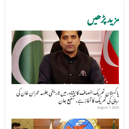
مزید پڑھیں
پاکستان تحریک انصاف کا پشاور میں تاریخی جلسہ عمران خان کی
رہائی کی تحریک کا آغاز ہے، شفیع جان
August 7, 2026