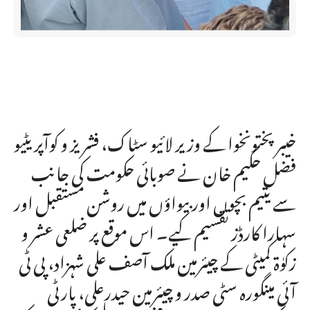
خیبر پختونخوا کے وزیر لائیو سٹاک، فشریز و کوآپریٹیو
فضل حکیم خان نے صوبائی حکومت کی جانب
سے یتیم بچوں اور بیواؤں میں روشن مستقبل اور
سہارا کارڈز تقسیم کیے۔ اس موقع پر ضلعی عشر و
زکوٰۃ کمیٹی کے چیئرمین ملک آصف علی شہزاد، پی ٹی
آئی مینگورہ سٹی صدر و چیئرمین حیدرعلی، پارٹی