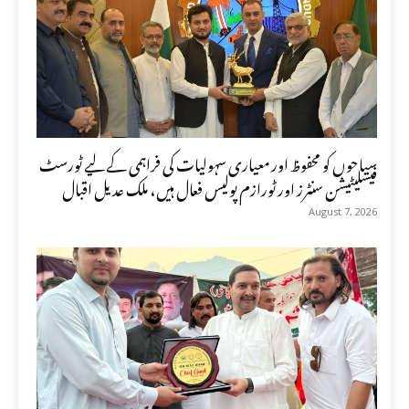
سیاحوں کو محفوظ اور معیاری سہولیات کی فراہمی کے لیے ٹورسٹ
فیسلیٹیشن سنٹرز اور ٹورازم پولیس فعال ہیں، ملک عدیل اقبال
August 7, 2026