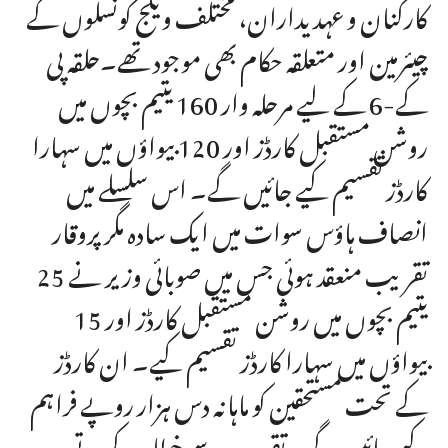
کارکنان و عہدیداران، مختلف ویلج کونسلوں کے
چیئرمین اور متعلقہ حکام بھی موجود تھے۔حلقہ پی
کے-6 کے لیے مرحلہ وار 160 یتیم بچوں میں
روشن مستقبل کارڈز اور 120 بیواؤں میں سہارا
کارڈز تقسیم کیے جائیں گے۔ اس سلسلے میں
انصاف ہاؤس سوات میں ایک سادہ مگر پروقار
تقریب منعقد ہوئی جس میں صوبائی وزیر نے 25
یتیم بچوں میں روشن مستقبل کارڈز اور 15
بیواؤں میں سہارا کارڈز تقسیم کیے۔ ان کارڈز
کے تحت مستحقین کو ماہانہ دس ہزار روپے فراہم
کیے جائیں گے۔ تقریب سے خطاب کرتے