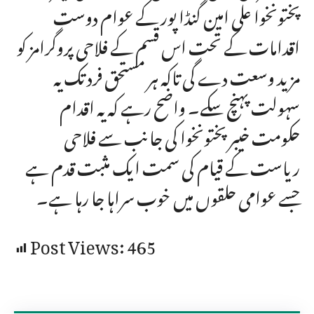
پختونخوا علی امین گنڈا پور کے عوام دوست
اقدامات کے تحت اس قسم کے فلاحی پروگرامز کو
مزید وسعت دے گی تاکہ ہر مستحق فرد تک یہ
سہولت پہنچ سکے۔ واضح رہے کہ یہ اقدام
حکومت خیبر پختونخوا کی جانب سے فلاحی
ریاست کے قیام کی سمت ایک مثبت قدم ہے
جسے عوامی حلقوں میں خوب سراہا جا رہا ہے۔
Post Views:
465