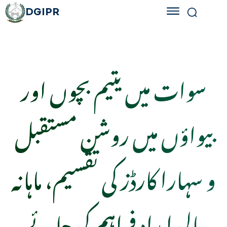
DGIPR
سوات میں یتیم بچوں اور
بیواؤں میں روشن مستقبل
و سہارا کارڈز کی تقسیم، ماہانہ
مالی امداد فراہم کی جائے