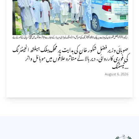
صوبائی وزیر فضل شکور خان کی ہدایت پر محکمہ پبلک ہیلتھ انجینئرنگ
کی فوری کارروائی، دیر بالا کے متاثرہ علاقوں میں موبائل واٹر
ٹیسٹنگ...
August 6, 2026