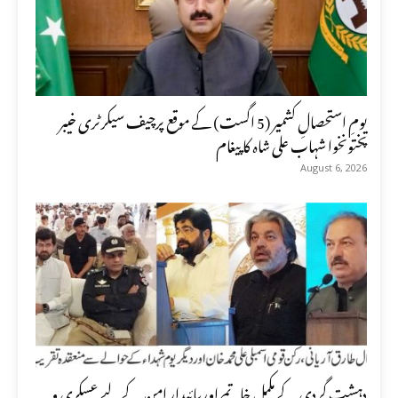
یومِ استحصالِ کشمیر (5 اگست) کے موقع پرچیف سیکرٹری خیبر
پختونخوا شہاب علی شاہ کا پیغام
August 6, 2026
دہشت گردی کے مکمل خاتمے اور پائیدار امن کے لیے عسکری و