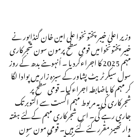
وزیر اعلیٰ خیبر پختونخوا علی امین خان گنڈاپور نے
خیبر پختونخوا میں قومی سطح پرمون سون شجرکاری
مہم 2025 کا اجراءکردیا ۔ اُنہوںنے بدھ کے روز
سول سیکرٹریٹ پشاور کے سبزہ زار میں پوادا لگا
کر مہم کا باضابطہ اجراءکیا۔ قومی سطح پر
شجرکاری کی یہ مربوط مہم اگست سے اکتوبر تک
جاری رہے گی۔ اس شجرکاری مہم کےلئے ہفتہ
وار تھیمز مقرر کئے گئے ہیں۔ قومی مون سون