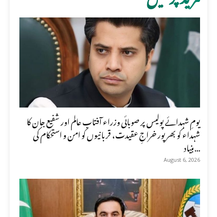
یومِ شہدائے پولیس پر صوبائی وزراء آفتاب عالم اور شفیع جان کا
شہداء کو بھرپور خراجِ عقیدت، قربانیوں کو امن و استحکام کی
بنیاد...
August 6, 2026