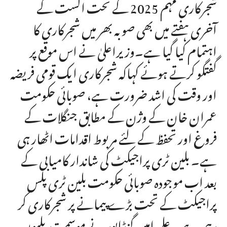
شجرکاری مہم 2025 کے تحت اگست کے
آخری ہفتے میں بھی صوبہ بھر میں شجرکاری کا
اہتمام کیا گیا ہے۔وزیراعلیٰ نے اس موقع پر
گفتگو کرتے ہوئے کہاکہ شجرکاری ایک قومی فریضہ
اور وقت کی اشد ضرورت ہے، صوبائی حکومت
عمران خان کے وژن کے مطابق جنگلات کے
فروغ اور تحفظ کے لئے مربوط اقدامات اٹھار ہی
ہے۔ بلین ٹری پراجیکٹ کی شاندار کامیابی کے
بعد اب موجودہ صوبائی حکومت بلین ٹری پلس
پراجیکٹ کے تحت بڑے پیمانے پر شجرکاری کر
رہی ہے۔ علی امین گنڈاپور نے موسمی تبدیلیوں