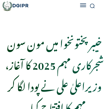
DGIPR
خیبرپختونخوا میں مون سون
شجرکاری مہم 2025 کا آغاز،
وزیراعلیٰ علی نے پودا لگا کر
مہم کا افتتاح کیا۔