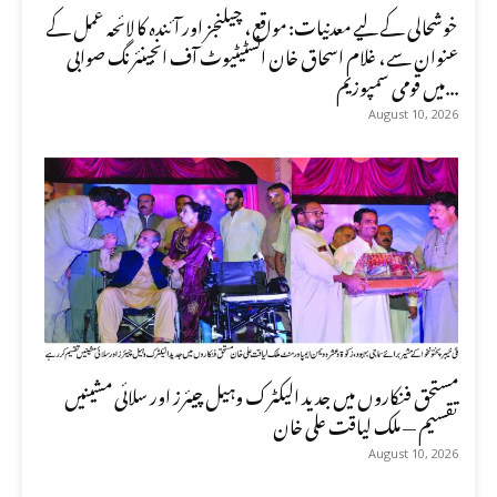
خوشحالی کے لیے معدنیات: مواقع، چیلنجز اور آئندہ کا لائحہ عمل کے
عنوان سے، غلام اسحاق خان انسٹیٹیوٹ آف انجینئرنگ صوابی
میں قومی سمپوزیم...
August 10, 2026
مستحق فنکاروں میں جدید الیکٹرک وہیل چیئرز اور سلائی مشینیں
تقسیم — ملک لیاقت علی خان
August 10, 2026