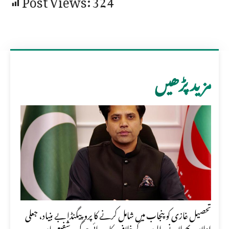
مزید پڑھیں
تحصیل غازی کو پنجاب میں شامل کرنے کا پروپیگنڈا بے بنیاد، جعلی
اعلامیہ پھیلانے والوں کے خلاف کارروائی ہوگی، شفیع جان