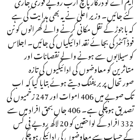
ایم اے کو درکار پانچ ارب روپے فوری جاری
کئے جائیں۔ وزیر اعلیٰ نے یہ بھی ہدایت کی ہے
کہ باجوڑ کے نقل مکانی کرنے والے گھرانوں کو نن
فوڈ آئٹمز کی بجائے نقد ادائیگیاں کی جائیں۔ اجلاس
کو سیلابوں سے ہونے والے نقصانات اور
متاثرین کو معاوضوں کی ادائیگیوں کی تازہ
صورتحال پر بریفنگ دیتے ہوئے بتایا گیا کہ اب
تک صوبے میں 406 اموات اور 247 زخمیوں کی
تصدیق ہوچکی ہے۔ 406 جاں بحق افراد میں سے
332 افراد کے لواحقین کو 20 لاکھ روپے فی کس
کے حساب سے معاوضوں کی ادائیگی ہو چکی