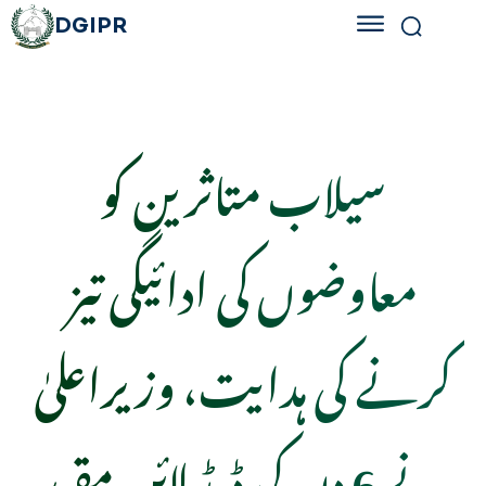
DGIPR
سیلاب متاثرین کو
معاوضوں کی ادائیگی تیز
کرنے کی ہدایت، وزیراعلیٰ
نے 6 دن کی ڈیڈ لائن مقرر