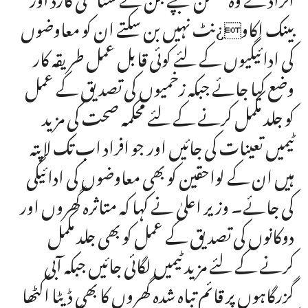
بینک اکاو¿نٹ نہیں بن سکتے ان کو معاوضوں
کی ادائیگیوں کے لئے کوئی قابل عمل طریقہ کار
وضع کیا جائے جبکہ زخمیوں کی تصدیق کے عمل
کو جلد مکمل کرنے کے لئے محکمہ صحت کی مزید
ٹیمیں تعینات کی جائیں اور جو افراد اب تک لاپتہ
ہیں ان کے لواحقین کو بھی معاوضوں کی ادائیگی
کی جائے۔ وزیر اعلیٰ نے کہا کہ متاثرہ گھروں اور
دوکانوں کی تصدیق کے عمل کو بھی جلد مکمل
کرنے کے لئے مزید ٹیمیں لگائی جائیں جبکہ آبی
گزرگاہوں پر قائم تباہ شدہ گھروں کا بھی ڈیٹا اکٹھا