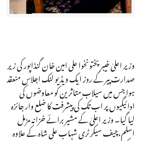
وزیر اعلیٰ خیبر پختونخوا علی امین خان گنڈاپور کی زیر
صدارت پیر کے روز ایک ویڈیو لنک اجلاس منعقد
ہوا جس میں سیلاب متاثرین کو معاوضوں کی
ادائیگیوں پر اب تک کی پیشرفت کا ضلع وار جائزہ
لیا گیا۔ وزیر اعلیٰ کے مشیر برائے خزانہ مزمل
اسلم،چیف سیکرٹری شہاب علی شاہ کے علاوہ