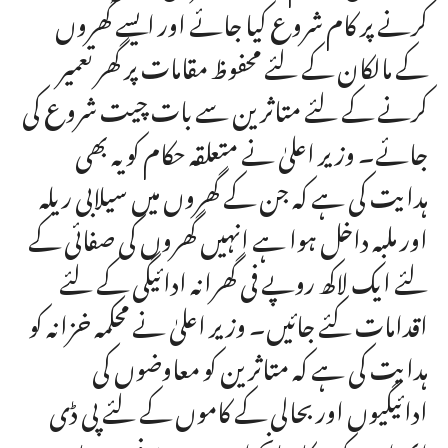
کرنے پر کام شروع کیا جائے اور ایسے گھروں
کے مالکان کے لئے محفوظ مقامات پر گھر تعمیر
کرنے کے لئے متاثرین سے بات چیت شروع کی
جائے۔ وزیر اعلیٰ نے متعلقہ حکام کو یہ بھی
ہدایت کی ہے کہ جن کے گھروں میں سیلابی ریلہ
اور ملبہ داخل ہوا ہے انہیں گھروں کی صفائی کے
لئے ایک لاکھ روپے فی گھرانہ ادائیگی کے لئے
اقدامات کئے جائیں۔ وزیر اعلیٰ نے محکمہ خزانہ کو
ہدایت کی ہے کہ متاثرین کو معاوضوں کی
ادائیگیوں اور بحالی کے کاموں کے لئے پی ڈی