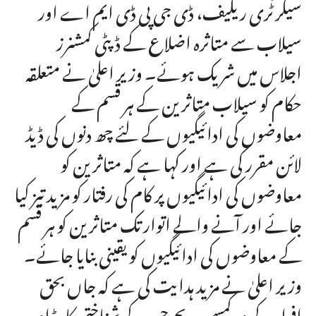
سیکرٹری ریلیف، ڈی جی پی ڈی ایم اے اور
سیلاب سے متاثرہ اضلاع کے ڈپٹی کمشنرز
اجلاس میں شریک ہوئے۔ وزیر اعلیٰ نے متعلقہ
حکام کو سیلاب متاثرین کے ہر قسم کے
معاوضوں کی ادائیگیوں کے لئے چھ دنوں کی ڈیڈ
لائن مقرر کی ہے اور کہا ہے کہ متاثرین کو
معاوضوں کی ادائیگیوں پر کام کی رفتار کو مزید تیز کیا
جائے اور آنے والے اتوار تک متاثرین کو ہر قسم
کے معاوضوں کی ادائیگیوں کو یقینی بنایا جائے۔
وزیر اعلیٰ نے مزید ہدایت کی ہے کہ جاں بحق
افراد کے وہ کمسن بچے جن کے شناختی کارڈ اور