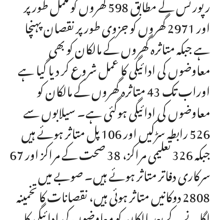
رپورٹس کے مطابق 598 گھروں کو مکمل طور پر
اور 2971 گھروں کو جزوی طور پر نقصان پہنچا
ہے جبکہ متاثرہ گھروں کے مالکان کو بھی
معاوضوں کی ادائیگی کا عمل شروع کر دیا گیا ہے
اوراب تک 43 متاثرہ گھروں کے مالکان کو
معاوضوں کی ادائیگی ہوگئی ہے۔ سیلابوں سے
526 رابطہ سڑکیں اور 106 پل متاثر ہوئے ہیں
جبکہ 326 تعلیمی مراکز، 38 صحت کے مراکز اور 67
سرکاری دفاتر متاثر ہوئے ہیں۔ صوبے میں
2808 دوکانیں متاثر ہوئی ہیں، نقصانات کا تخمینہ
لگانے کے بعد مالکان کو معاوضوں کی ادائیگی کا