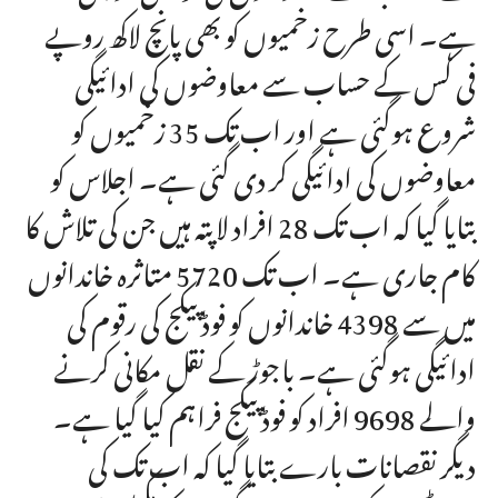
ہے۔ اسی طرح زخمیوں کو بھی پانچ لاکھ روپے
فی کس کے حساب سے معاوضوں کی ادائیگی
شروع ہوگئی ہے اور اب تک 35 زخمیوں کو
معاوضوں کی ادائیگی کر دی گئی ہے۔ اجلاس کو
بتایا گیا کہ اب تک 28 افراد لاپتہ ہیں جن کی تلاش کا
کام جاری ہے۔ اب تک 5720 متاثرہ خاندانوں
میں سے 4398 خاندانوں کو فوڈ پیکج کی رقوم کی
ادائیگی ہوگئی ہے۔ باجوڑ کے نقل مکانی کرنے
والے 9698 افراد کو فوڈ پیکج فراہم کیا گیا ہے۔
دیگر نقصانات بارے بتایا گیا کہ اب تک کی