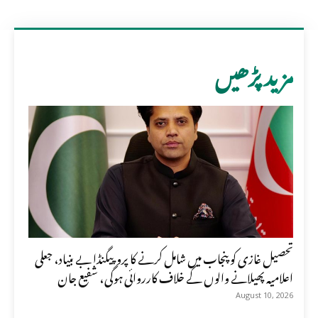
مزید پڑھیں
تحصیل غازی کو پنجاب میں شامل کرنے کا پروپیگنڈا بے بنیاد، جعلی
اعلامیہ پھیلانے والوں کے خلاف کارروائی ہوگی، شفیع جان
August 10, 2026