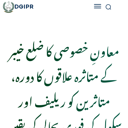
DGIPR
معاونِ خصوصی کا ضلع خیبر
کے متاثرہ علاقوں کا دورہ،
متاثرین کو ریلیف اور
سکول کی فوری بحالی کی یقین