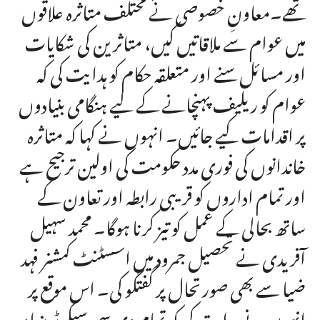
تھے۔معاونِ خصوصی نے مختلف متاثرہ علاقوں
میں عوام سے ملاقاتیں کیں، متاثرین کی شکایات
اور مسائل سنے اور متعلقہ حکام کو ہدایت کی کہ
عوام کو ریلیف پہنچانے کے لیے ہنگامی بنیادوں
پر اقدامات کیے جائیں۔ انہوں نے کہا کہ متاثرہ
خاندانوں کی فوری مدد حکومت کی اولین ترجیح ہے
اور تمام اداروں کو قریبی رابطہ اور تعاون کے
ساتھ بحالی کے عمل کو تیز کرنا ہوگا۔ محمد سہیل
آفریدی نے تحصیل جمرود میں اسسٹنٹ کمشنر فہد
ضیا سے بھی صورتحال پر گفتگو کی۔ اس موقع پر
انہوں نے ہدایت کی کہ تمام وی سی سیکرٹریز اور