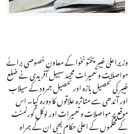
وزیراعلیٰ خیبر پختونخوا کے معاونِ خصوصی برائے
مواصلات و تعمیرات محمد سہیل آفریدی نے ضلع
خیبر کی تحصیل باڑہ اور تحصیل جمرود کے سیلاب
اور آندھی سے متاثرہ علاقوں کا دورہ کیا۔ اس
موقع پر مواصلات و تعمیرات اور لوکل گورنمنٹ
کے محکموں کے اعلیٰ حکام بھی ان کے ہمراہ