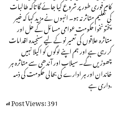
کام فوری طور پر شروع کیا جائے گا تاکہ طالبات
کی تعلیم متاثر نہ ہو۔ انہوں نے مزید کہا کہ خیبر
پختونخوا حکومت عوامی مسائل کے حل اور
متاثرہ علاقوں کی تعمیر نو کے لیے سنجیدہ اقدامات
کر رہی ہے اور ہم اپنے لوگوں کو اکیلا نہیں
چھوڑیں گے۔ سیلاب اور آندھی سے متاثرہ ہر
خاندان اور ہر ادارے کی بحالی حکومت کی ذمہ
داری ہے.
Post Views:
391