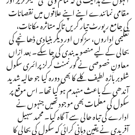
مقامی نمائندے اپنے اپنے علاقوں میں نقصانات
کی جامع رپورٹ تیار کریں تاکہ متاثرہ مکانات،
تعلیمی اداروں، سڑکوں اور دیگر بنیادی ڈھانچے کی
بحالی کے لیے منصوبہ بندی کی جا سکے۔ بعد ازاں
معاونِ خصوصی نے گورنمنٹ گرلز پرائمری سکول
شلوبر باڑہ لطیف کلے کا بھی دورہ کیا جو حالیہ شدید
آندھی کے باعث منہدم ہو گیا تھا۔ اس موقع پر
سکول کی معلمات بھی موجود تھیں جنہوں نے
ادارے کی تباہ حالی سے آگاہ کیا۔ محمد سہیل
آفریدی نے یقین دہانی کرائی کہ سکول کی بحالی کا