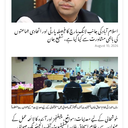
اسلام آباد کی جانب لانگ مارچ کا فیصلہ پارٹی اور اتحادی جماعتوں
کی باہمی مشاورت سے کیا گیا ہے، شفیع جان
August 10, 2026
خوشحالی کے لیے معدنیات: مواقع، چیلنجز اور آئندہ کا لائحہ عمل کے
عنوان سے، غلام اسحاق خان انسٹیٹیوٹ آف انجینئرنگ صوابی