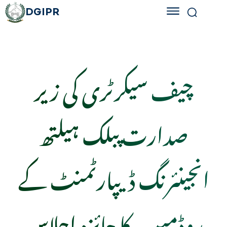
DGIPR
چیف سیکرٹری کی زیر
صدارت پبلک ہیلتھ
انجینئرنگ ڈیپارٹمنٹ کے
روڈمیپ کا جائزہ اجلاس