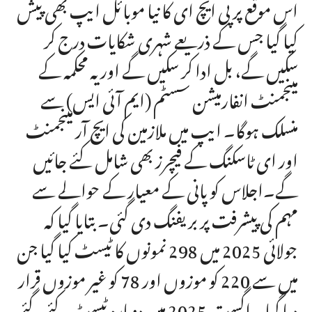
اس موقع پر پی ایچ ای کا نیا موبائل ایپ بھی پیش
کیا گیا جس کے ذریعے شہری شکایات درج کر
سکیں گے، بل ادا کر سکیں گے اور یہ محکمہ کے
مینجمنٹ انفارمیشن سسٹم (ایم آئی ایس) سے
منسلک ہوگا۔ ایپ میں ملازمین کی ایچ آر مینجمنٹ
اور ای ٹاسکنگ کے فیچرز بھی شامل کئے جائیں
گے۔اجلاس کو پانی کے معیار کے حوالے سے
مہم کی پیشرفت پر بریفنگ دی گئی۔ بتایا گیا کہ
جولائی 2025 میں 298 نمونوں کا ٹیسٹ کیا گیا جن
میں سے 220 کو موزوں اور 78 کو غیر موزوں قرار
دیا گیا۔ اگست 2025 میں دوبارہ ٹیسٹ کئے گئے