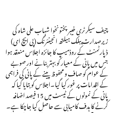
چیف سیکرٹری خیبرپختونخوا شہاب علی شاہ کی
زیرصدارت پبلک ہیلتھ انجینئرنگ (پی ایچ ای)
ڈپارٹمنٹ کے روڈمیپ کا جائزہ اجلاس منعقد ہوا
جس میں پانی کے معیار کو بہتر بنانے اور صوبے
کے عوام کو صاف و محفوظ پینے کے پانی کی فراہمی
کے اقدامات پر غور کیا گیا۔اجلاس کو بتایا گیا کہ
پانی کے نمونوں کے ٹیسٹ میں 15 فیصد اضافہ
کرنے کا ہدف کامیابی سے حاصل کیا جاچکا ہے۔