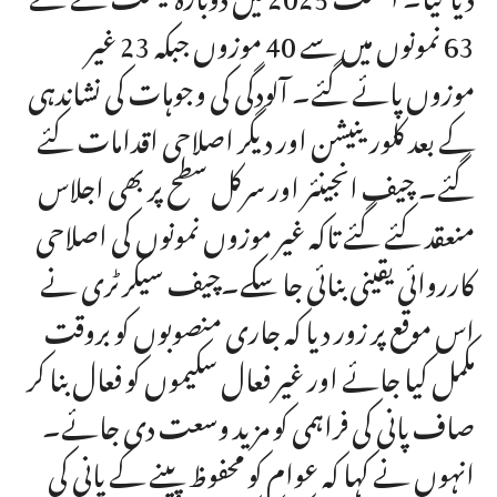
63 نمونوں میں سے 40 موزوں جبکہ 23 غیر
موزوں پائے گئے۔ آلودگی کی وجوہات کی نشاندہی
کے بعد کلورینیشن اور دیگر اصلاحی اقدامات کئے
گئے۔ چیف انجینئر اور سرکل سطح پر بھی اجلاس
منعقد کئے گئے تاکہ غیر موزوں نمونوں کی اصلاحی
کارروائی یقینی بنائی جا سکے۔چیف سیکرٹری نے
اس موقع پر زور دیا کہ جاری منصوبوں کو بروقت
مکمل کیا جائے اور غیر فعال سکیموں کو فعال بنا کر
صاف پانی کی فراہمی کو مزید وسعت دی جائے۔
انہوں نے کہا کہ عوام کو محفوظ پینے کے پانی کی