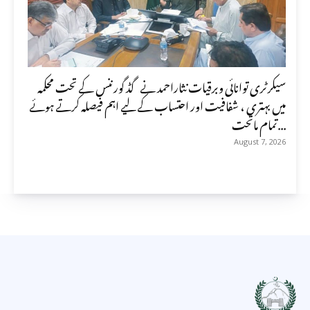
سیکرٹری توانائی وبرقیات نثاراحمد نے گڈ گورننس کے تحت محکمہ
میں بہتری ، شفافیت اور احتساب کے لیے اہم فیصلہ کرتے ہوئے
تمام ماتحت...
August 7, 2026