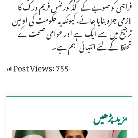
فراہمی کو صوبے کے گڈ گورننس فریم ورک کا
لازمی جزو بنایا جائے، کیونکہ یہ حکومت کی اولین
ترجیح میں سے ایک ہے اور عوامی صحت کے
تحفظ کے لئے انتہائی اہم ہے۔
Post Views:
755
مزید پڑھیں