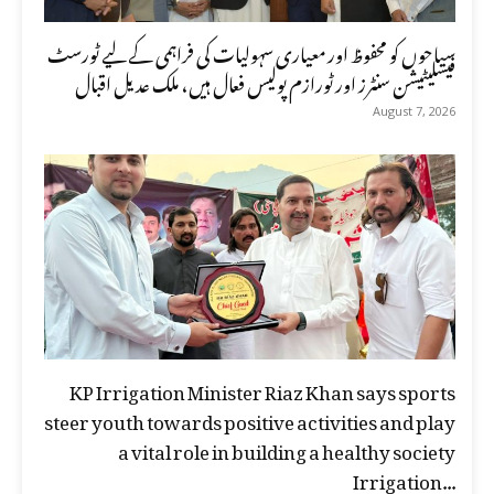
سیاحوں کو محفوظ اور معیاری سہولیات کی فراہمی کے لیے ٹورسٹ
فیسلیٹیشن سنٹرز اور ٹورازم پولیس فعال ہیں، ملک عدیل اقبال
August 7, 2026
KP Irrigation Minister Riaz Khan says sports
steer youth towards positive activities and play
a vital role in building a healthy society
Irrigation...