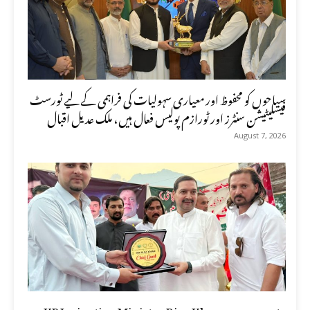
سیاحوں کو محفوظ اور معیاری سہولیات کی فراہمی کے لیے ٹورسٹ
فیسلیٹیشن سنٹرز اور ٹورازم پولیس فعال ہیں، ملک عدیل اقبال
August 7, 2026
KP Irrigation Minister Riaz Khan says sports