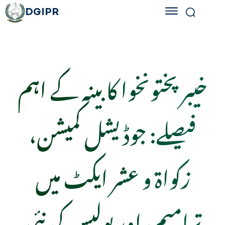
DGIPR
خیبر پختونخوا کابینہ کے اہم
فیصلے: جوڈیشل کمیشن،
زکواۃ و عشر ایکٹ میں
ترامیم، اور پولیس کی نئی