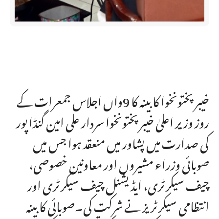
خیبر پختونخوا کابینہ کا 9واں اجلاس جمعرات کے
روز وزیر اعلیٰ خیبر پختونخوا سردار علی امین گنڈا پور
کی صدارت میں پشاور میں منعقد ہوا جس میں
صوبائی وزراء مشیروں اور معاونین خصوصی،
چیف سیکرٹری، ایڈیشنل چیف سیکرٹری اور
انتظامی سیکرٹریز نے شرکت کی۔صوبائی کابینہ