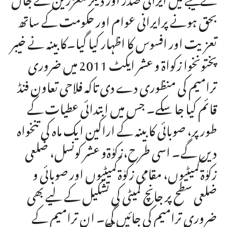
بحق ہونے پرایرانی عوام اور حکومت کے ساتھ
تعزیت اور افسوس کا اظہار کیا گیا۔کابینہ نے خیبر
پختونخوا زکواۃ و عشر ایکٹ 2011 میں ضروری
ترامیم کی منظوری دے دی تاکہ فلاحی تعاون فنڈ
قائم کیا جا سکے۔ جس میں ابتدائی عطیات کے
طور پر، صوبائی کابینہ کے اراکین ایک ماہ کی تنخواہ
دیں گے۔ اسی طرح،زکوٰۃو عشر کونسل، ضلعی
زکوٰۃکمیٹیوں، مقامی زکوٰۃکمیٹیوں اور صوبائی و
ضلعی سطح پر جانچ کمیٹی کی تشکیل کے لیے بھی
ضروری ترامیم کی جائیں گی۔ ان ترامیم کے