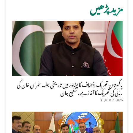
مزید پڑھیں
پاکستان تحریک انصاف کا پشاور میں تاریخی جلسہ عمران خان کی
رہائی کی تحریک کا آغاز ہے، شفیع جان
August 7, 2026