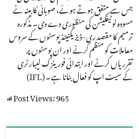
جس سے متفق ہوتے ہوئے، صوبائی کابینہ نے
مسودہ نوٹیفکیشن کی منظوری دے دی۔ مذکورہ
ترمیم کا مقصد ری-ڈیزیگنیٹڈ پوسٹوں کے سروس
معاملات کو منظم کرنے اور ان پوسٹوں پر
تقرریاں کرنے اور ابتدائی فورینزک لیبارٹری
(IFL) کے سیٹ اپ کو فعال بنانا ہے۔
Post Views:
965