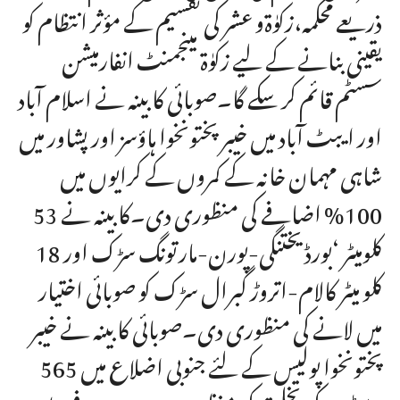
ذریعے محکمہ،زکوٰۃو عشر کی تقسیم کے مؤثر انتظام کو
یقینی بنانے کے لیے زکوٰۃ مینجمنٹ انفارمیشن
سسٹم قائم کر سکے گا۔صوبائی کابینہ نے اسلام آباد
اور ایبٹ آباد میں خیبر پختونخوا ہاؤسز اور پشاور میں
شاہی مہمان خانہ کے کمروں کے کرایوں میں
100% اضافے کی منظوری دی۔کابینہ نے 53
کلومیٹر ‘بورڈ یختنگی-پورن-مارتونگ سڑک اور 18
کلو میٹر کالام-اتروڑ گبرال سڑک کو صوبائی اختیار
میں لانے کی منظوری دی۔صوبائی کابینہ نے خیبر
پختونخوا پولیس کے لئے جنوبی اضلاع میں 565