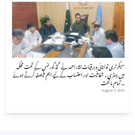
سیکرٹری توانائی وبرقیات نثاراحمد نے گڈ گورننس کے تحت محکمہ
میں بہتری ، شفافیت اور احتساب کے لیے اہم فیصلہ کرتے ہوئے
تمام ماتحت...
August 7, 2026