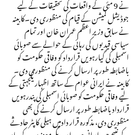
نے 9 مئی کے واقعات کی تحقیقات کے لیے
جوڈیشل کمیشن کے قیام کی منظوری دی۔کابینہ
نے سابق وزیر اعظم عمران خان اور تمام
سیاسی قیدیوں کی رہائی کے حوالے سے صوبائی
اسمبلی کی گیارہویں قرارداد کو وفاقی حکومت کو
باضابطہ طور پر ارسال کرنے کی منظوری دی۔
کابینہ نے ایرانی عوام کے ساتھ اظہار یکجہتی کے
لیے وفاقی حکومت کو صوبائی اسمبلی کی پندرہویں
قرارداد باضابطہ طور پر ارسال کرنے کی بھی
منظوری دی، مذکورہ قرار دادمیں ہیلی کاپٹر حادثے
کے نتیجے میں ایرانی صدر اور دیگر معززین کے جاں