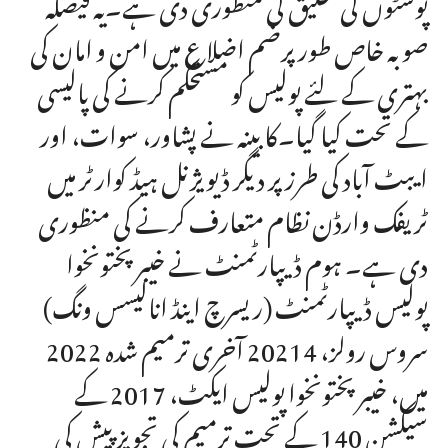
پوسٹوں کی تخلیق کی منظوری دی ہے۔یہ فیصلہ
صوبہ خاص طور پرضم اضلاع میں امن و امان کی
بہتری کے لئے پولیس کو مستحکم کرنے کی پالیسی
کے تحت کیا گیا۔کابینہ نے پشاور، سوات، اور
ایبٹ آباد کی طرز پر دیگر ڈیویژنل ہیڈ کوارٹر میں
ٹریفک وارڈن نظام متعارف کرنے کی منظوری
دی ہے۔ ہوم ڈیپارٹمنٹ نے خیبر پختونخوا
پولیس ڈیپارٹمنٹ (ریسرچ اینڈ انالیسس ونگ)
سروس رولز، 20214 آخری ترمیم شدہ 2022
میں، خیبر پختونخوا پولیس ایکٹ، 2017 کے
سیکشن 140 کے تحت ترمیم کی تجویز پیش کی