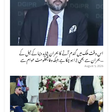
اس وقت ملک میں گندم آٹے کا بحران شاید دنیا کے تیل کے
بحران سے بھی بڑا ہو چکا ہے جبکہ وفاقیحکومت عوام سے...
August 5, 2026