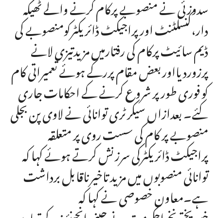
سدوزئی نے منصوبے پرکام کرنے والے ٹھیکہ
دار،کنسلٹنٹ اورپراجیکٹ ڈائریکٹرکومنصوبے کی
ڈیم سائیٹ پرکام کی رفتارمیں مزیدتیزی لانے
پرزوردیااوربعض مقام پررکے ہوئے تعمیراتی کام
کو فوری طورپر شروع کرنے کے احکامات جاری
کئے۔ بعدازاں سیکرٹری توانائی نے لاوی پن بجلی
منصوبے پر کام کی سست روی پر متعلقہ
پراجیکٹ ڈائریکٹرکی سرزنش کرتے ہوئے کہا کہ
توانائی منصوبوں میں مزید تاخیرناقابل برداشت
ہے۔معاون خصوصی نے کہا کہ
خیبرپختونخواحکومت نے چینی انجینئرزکے تعاون