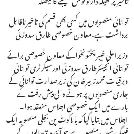
توانائی منصوبوں میں کسی بھی قسم کی تاخیرناقابل
برداشت ہے،معاون خصوصی طارق سدوزئی
وزیراعلیٰ خیبرپختونخواکے معاون خصوصی برائے
توانائی انجینئرطارق سدوزئی اورسیکرٹری توانائی
وبرقیات محمدزبیرخان کی زیرصدارت توانائی کے
جاری منصوبوں پر ہونے والی پیش رفت کے
بارے میں ایک خصوصی اجلاس منعقد ہوا۔
اجلاس میں بتایا گیاکہ بالاکوٹ پن بجلی منصوبہ ایک
فلیگ شپ منصوبہ ہے جو آئندہ 7سالوں کے