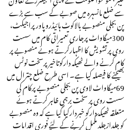
سے ضلع مانسہرہ میں صوبے کے سب سے بڑے
پن بجلی منصوبے بالاکوٹ ہائیڈروپاورپراجیکٹ،
300میگاواٹ پرجاری تعمیراتی کام میں سست
روی پرتشویش کا اظہارکرتے ہوئے منصوبے پر
کام کرنے والے ٹھیکہ دارکوتاخیرپرسخت نوٹس
بھیجنے کا فیصلہ کیا ہے۔ اسی طرح ضلع چترال میں
69میگاواٹ لاوی پن بجلی منصوبے پرکام کی
سست روی پر سخت برہمی ظاہر کرتے ہوئے
متعلقہ ٹھیکہ دارکو خبردارکیا گیا ہے کہ وہ منصوبے
کو جلدازجلد مکمل کرنے کے لئے فوری اقدامات