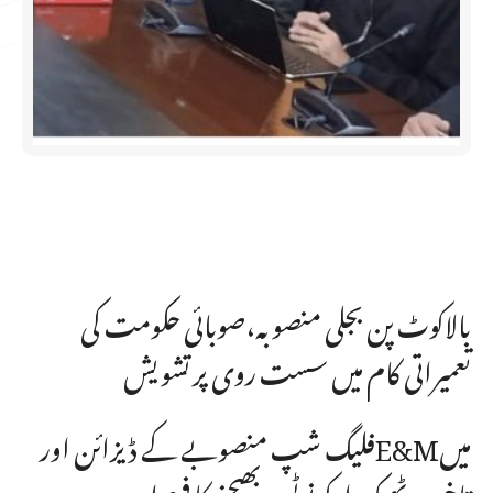
بالاکوٹ پن بجلی منصوبہ،صوبائی حکومت کی
تعمیراتی کام میں سست روی پرتشویش
فلیگ شپ منصوبے کے ڈیزائن اورE&Mمیں
تاخیرپر ٹھیکہ دارکو نوٹس بھیجنے کا فیصلہ