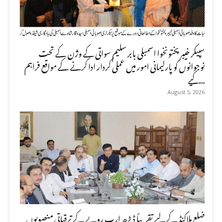
سپیکر خیبر پختونخوا اسمبلی بابر سلیم سواتی کے وژن کے تحت
نوجوانوں کو پارلیمانی امور میں عملی کردار ادا کرنے کے مواقع فراہم
کیے...
August 5, 2026
ضلع ملاکنڈ کے لیے تقریباً ڈیڑھ ارب روپے کے ترقیاتی منصوبوں