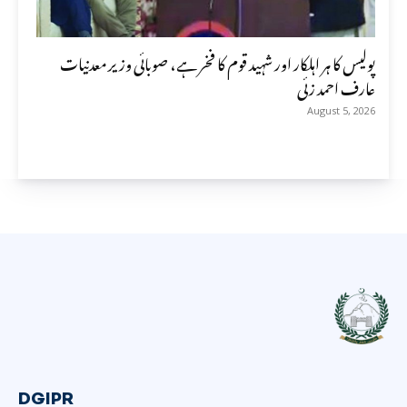
پولیس کا ہر اہلکار اور شہید قوم کا فخر ہے، صوبائی وزیر معدنیات
عارف احمد زئی
August 5, 2026
DGIPR