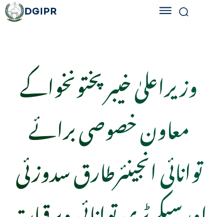
DGIPR
وزیراعلیٰ خیبرپختونخواکے
معاون خصوصی برائے
توانائی انجینئرطارق سدوزئی
اورسیکرٹری توانائی وبرقیات