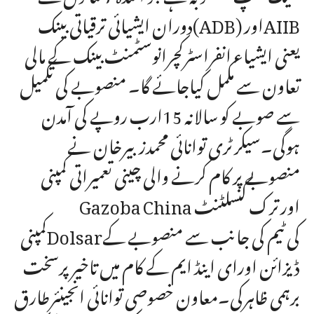
دوران ایشیائی ترقیاتی بینک(ADB) اورAIIB
یعنی ایشیاء انفراسٹرکچرانوسٹمنٹ بینک کے مالی
تعاون سے مکمل کیاجائے گا۔ منصوبے کی تکمیل
سے صوبے کو سالانہ 15ارب روپے کی آمدن
ہوگی۔سیکرٹری توانائی محمدزبیرخان نے
منصوبے پر کام کرنے والی چینی تعمیراتی کمپنی
Gazoba China اورترک کنسلٹنٹ
کمپنیDolsarکی ٹیم کی جانب سے منصوبے کے
ڈیزائن اورای اینڈ ایم کے کام میں تاخیرپرسخت
برہمی ظاہرکی۔معاون خصوصی توانائی انجینئرطارق