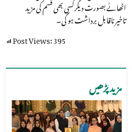
اٹھائے بصورت دیگرکسی بھی قسم کی مزید
تاخیرناقابل برداشت ہو گی۔
Post Views:
395
مزید پڑھیں