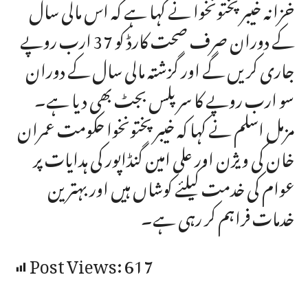
خزانہ خیبرپختونخوا نے کہا ہے کہ اس مالی سال
کے دوران صرف صحت کارڈ کو 37 ارب روپے
جاری کریں گے اور گزشتہ مالی سال کے دوران
سو ارب روپے کا سرپلس بجٹ بھی دیا ہے۔
مزمل اسلم نے کہا کہ خیبرپختونخوا حکومت عمران
خان کی ویژن اور علی امین گنڈاپور کی ہدایات پر
عوام کی خدمت کیلئے کوشاں ہیں اور بہترین
خدمات فراہم کر رہی ہے۔
Post Views:
617