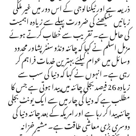
ذریعہ ہے اور ٹیکنالوجی کے اس دور میں غیر ملکی
زبانیں سیکھنے کی ضرورت پہلے سے زیادہ اہمیت
کی حامل ہے۔ تقریب سے خطاب کرتے ہوئے
مزمل اسلم نے کہا کہ چائنہ ونڈو سنٹر پشاور محدود
وسائل میں عوام کیلئے بہترین خدمات فراہم کر
رہی ہے۔ انہوں نے کہا کہ دنیا کی سب سے
زیادہ 26 فیصد بجلی چائنہ میں پیدا ہوتی ہے جس کا
مطلب ہے کہ دنیا کی چار میں سے ایک یونٹ بجلی
چائنہ پیدا کر رہا ہے اور امریکہ کے بعد چائنہ دنیا کی
دوسری بڑی معاشی طاقت ہے۔ مشیر خزانہ