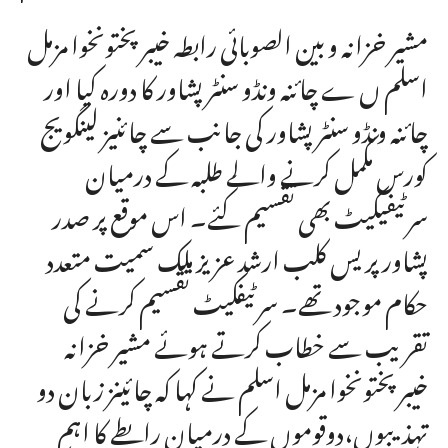
مشیر خزانہ و بین الصوبائی رابطہ خیبرپختونخوا مزمل
اسلم ں ے چائنہ ونڈو سنٹر پشاور کا دورہ کیا اور
چائنہ ونڈو سنٹر پشاور کی جانب سے چائنیز لینگویج
کورس مکمل کرنے والے طلبہ کے درمیان
سرٹیفیکیٹ بھی تقسیم کئے۔ اس موقع پر صدر
پشاور پریس کلب ارشد عزیز ملک سمیت متعدد
حکام موجود تھے۔ سرٹیفکیٹ تقسیم کرنے کی
تقریب سے خطاب کرتے ہوئے مشیر خزانہ
خیبرپختونخوا مزمل اسلم نے کہا کہ چائینز زبان دو
تہذیبوں،دوقوموں کے درمیان رابطے کا اہم