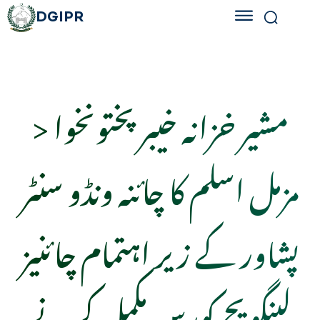
DGIPR
> مشیر خزانہ خیبرپختونخوا
مزمل اسلم کا چائنہ ونڈو سنٹر
پشاور کے زیر اہتمام چائنیز
لینگویج کورس مکمل کرنے