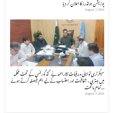
پوزیشن ہولڈرز کا اعلان کر دیا
August 7, 2026
سیکرٹری توانائی وبرقیات نثاراحمد نے گڈ گورننس کے تحت محکمہ
میں بہتری ، شفافیت اور احتساب کے لیے اہم فیصلہ کرتے ہوئے
تمام ماتحت...
August 7, 2026