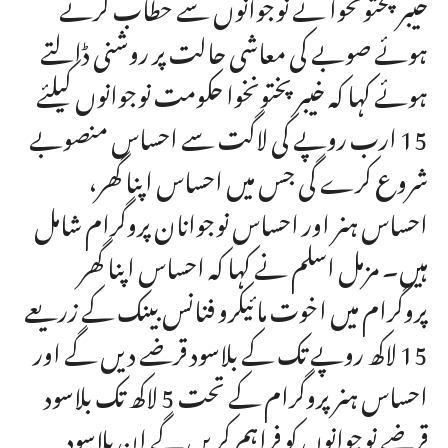
خیبرپختونخوا نے نوجوانوں سے حطاب کرتے
ہوئے صوبے کی معاشی حالت پر روشنی ڈالتے
ہوئے کہا کہ خیبرپختونخوا حکومت نوجوانوں کیلئے
15 ارب روپے کی لاگت سے احساس منصوبے
شروع کرے گی جس میں احساس اپنا گھر،
احساس ہنر اور احساس نوجوانان پروگرام شامل
ہیں۔ مزمل اسلم نے کہا کہ احساس اپنا گھر
پروگرام میں اخوت مائیکرو فنانس بینک کے زریعے
15 لاکھ روپے تک کے بلاسود قرضے دیں گے اور
احساس ہنر پروگرام کے تحت 5 لاکھ تک بلاسود
قرضے نوجوانوں کو فراہم کریں گے ان بلاسود