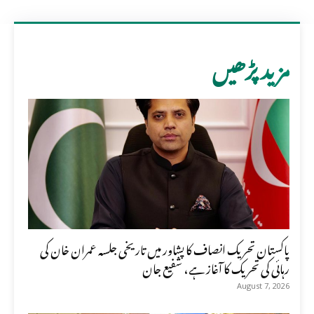
مزید پڑھیں
پاکستان تحریک انصاف کا پشاور میں تاریخی جلسہ عمران خان کی
رہائی کی تحریک کا آغاز ہے، شفیع جان
August 7, 2026