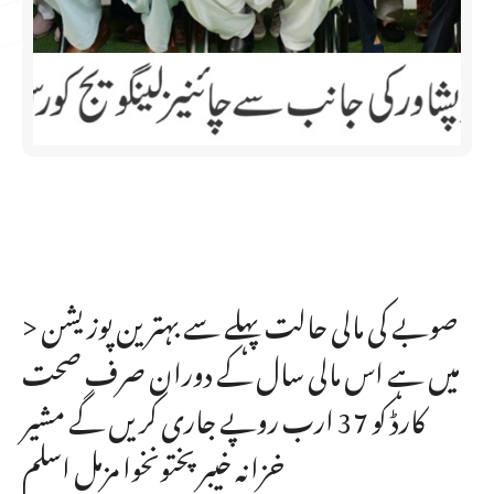
> صوبے کی مالی حالت پہلے سے بہترین پوزیشن
میں ہے اس مالی سال کے دوران صرف صحت
کارڈ کو 37 ارب روپے جاری کریں گے مشیر
خزانہ خیبرپختونخوا مزمل اسلم