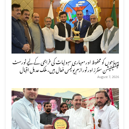
سیاحوں کو محفوظ اور معیاری سہولیات کی فراہمی کے لیے ٹورسٹ
فیسلیٹیشن سنٹرز اور ٹورازم پولیس فعال ہیں، ملک عدیل اقبال
August 7, 2026