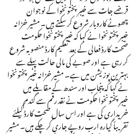
قرضے جات سے خیبرپختونخوا کے نوجوان
چھوٹے کاروبار شروع کر سکتے ہیں۔ مشیر خزانہ
خیبرپختونخوا نے کہا کہ خیبرپختونخوا حکومت
صحت کارڈ فعالی کے بعد تعلیم کارڈ منصوبہ شروع
کر رہی ہے اور صوبے کی مالی حالت پہلے سے
بہترین پوزیشن میں ہے۔ مشیر خزانہ خیبرپختونخوا
نے کہا کہ پنجاب اور سندھ کے مقابلے میں
خیبرپختونخوا حکومت نے نقد رقم سے گندم
خریداری کی ہے اور اس سال صحت کارڈ کیلئے
تقریباً گیارہ ارب روپے جاری کر چکے ہیں۔ مشیر