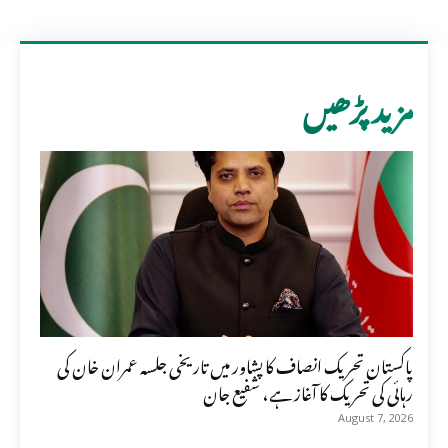
مزید پڑھیں
پاکستان تحریک انصاف کا پشاور میں تاریخی جلسہ عمران خان کی
رہائی کی تحریک کا آغاز ہے، شفیع جان
August 7, 2026