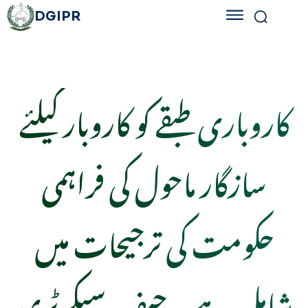
DGIPR
کاروباری طبقے کو کاروبار کیلئے
سازگار ماحول کی فراہمی
حکومت کی ترجیحات میں
شامل ہے۔ چیف سیکرٹری