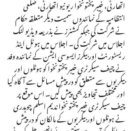
اتھارٹی، خیبر پختونخوا ریو نیو اتھارٹی، ضلعی
انتظامیہ کے نمائندوں سمیت دیگر متعلقہ حکام
نے شرکت کی جبکہ کمشنرز نے بذریعہ ویڈیو لنک
اجلاس میں شرکت کی۔ اجلاس میں ہوٹل اینڈ
ریسٹورنٹ اور بیکرز ایسوسی ایشن کے نمائندہ وفد
نے چیف سیکرٹری خیبر پختونخوا کو ہوٹلوں اور
بیکریوں سے متعلق کو درپیش مسائل سے آگاہ کیا
اور مختلف تجاویز بھی پیش کیں۔ اس موقع پر
چیف سیکرٹری خیبرپختونخوا ندیم اسلم چوہدری
نے ہوٹلوں اور بیکریوں کے مالکان کو درپیش
مسائل کو توجہ سے سنتے ہوئے انھیں حل کرنے