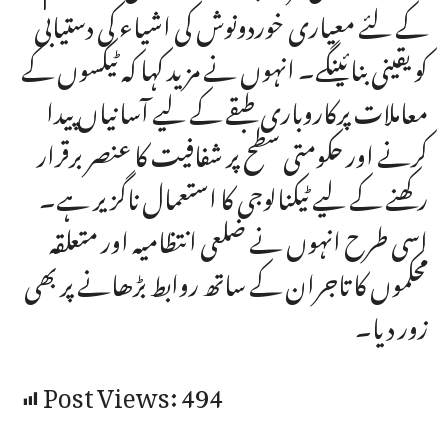
کے لئے معیاری خوردونوش کی اشیاء کی دستیابی
کو یقینی بنائینگے۔ انہوں نے مزید کہا کہ ٹیکسوں کے
معاملات پرکاروباری طبقے کے لیے آسانیاں پیدا
کرنے اور حکومتی سطح پر شفافیت کا عنصر برقرار
رکھنے کے لیے ٹیکنالوجی کا استعمال ناگزیر ہے۔
اسی طرح انہوں نے ضلعی انتظامیہ اور متعلقہ
محکموں کا تاجران کے ساتھ روابط بڑھانے پر بھی
زور دیا۔
Post Views:
494