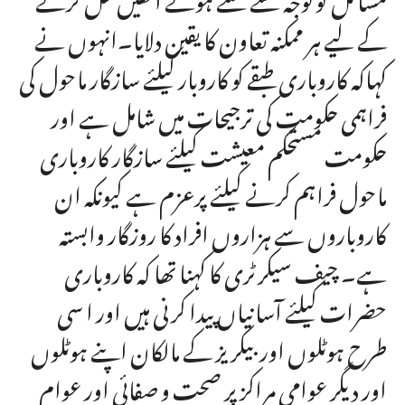
کے لیے ہر ممکنہ تعاون کا یقین دلایا۔انہوں نے
کہاکہ کاروباری طبقے کو کاروبار کیلئے سازگار ماحول کی
فراہمی حکومت کی ترجیحات میں شامل ہے اور
حکومت مستحکم معیشت کیلئے سازگار کاروباری
ماحول فراہم کرنے کیلئے پرعزم ہے کیونکہ ان
کاروباروں سے ہزاروں افراد کا روزگار وابستہ
ہے۔ چیف سیکرٹری کا کہنا تھا کہ کاروباری
حضرات کیلئے آسانیاں پیدا کرنی ہیں اور ا سی
طرح ہوٹلوں اوربیکریز کے مالکان اپنے ہوٹلوں
اور دیگر عوامی مراکز پر صحت و صفائی اور عوام