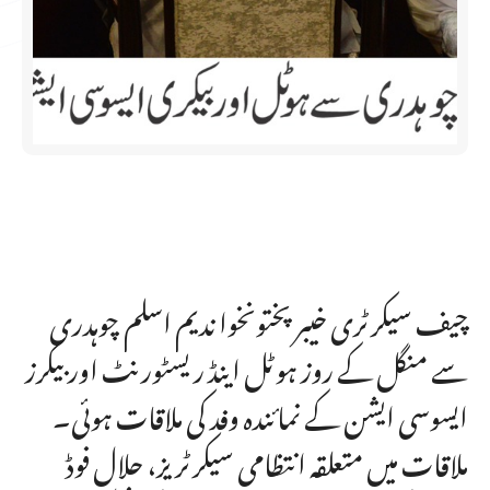
چیف سیکرٹری خیبرپختونخوا ندیم اسلم چوہدری
سے منگل کے روز ہوٹل اینڈ ریسٹورنٹ اور بیکرز
ایسوسی ایشن کے نمائندہ وفد کی ملاقات ہوئی۔
ملاقات میں متعلقہ انتظامی سیکرٹریز، حلال فوڈ