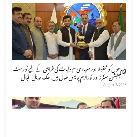
سیاحوں کو محفوظ اور معیاری سہولیات کی فراہمی کے لیے ٹورسٹ
فیسلیٹیشن سنٹرز اور ٹورازم پولیس فعال ہیں، ملک عدیل اقبال
August 7, 2026