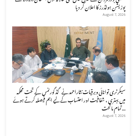
پوزیشن ہولڈرز کا اعلان کر دیا
August 7, 2026
سیکرٹری توانائی وبرقیات نثاراحمد نے گڈ گورننس کے تحت محکمہ
میں بہتری ، شفافیت اور احتساب کے لیے اہم فیصلہ کرتے ہوئے
تمام ماتحت...
August 7, 2026