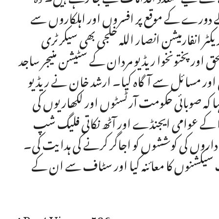
کے دورے کے موقع پر افسروں اور اہلکاروں سے
ر انفارمیشن انصار اللہ خلجی بھی سیکرٹری
ق اور پختونخوا ریڈیو مردان کے سٹیشن منیجر ساجد
گی اور مسائل سے آگاہ کیا۔ ارشد خان نے ریڈیو
ا کہ صوبائی حکومت آرٹسٹوں اور لکھاریوں کی
خوا کے عوامی ایجنڈے اور آٹھ نکاتی فلیگ شپ
داروں کی کوششوں کو اجاگر کرنے کی ہدایت کی۔
سیکشنوں کا معائنہ کیا اور سٹاف سے ان کے
Post Views:
586