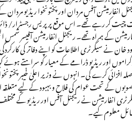
نل انفارمیشن آفس مردان اور پختونخوا ریڈیو مردان 
 چیت کر رہے تھے۔ اس موقع پر پریس رجسٹرار/ ڈائریکٹ
ارمیشن کے ہمراہ تھے۔ ریجنل انفارمیشن آفیسر شمس الح
ود خان نے سیکرٹری اطلاعات کو اپنے دفاتر کی کارکرد
گراموں اور ریڈیو ڈرامے کے معیار کو سراہتے ہوئے کہ
لہ افزائی کرے گی۔ انہوں نے وزیر اعلیٰ خیبر پختون
وبوں کے تحت عوام کی فلاح و بہبود کے لیے متعلقہ ا
رٹری انفارمیشن نے ریجنل آفس اور ریڈیو کے مختلف 
ئل معلوم کیے۔