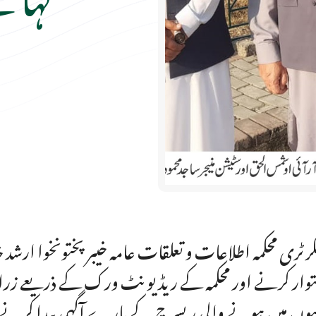
رٹری محکمہ اطلاعات و تعلقات عامہ خیبرپختونخوا ارشد 
وار کرنے اور محکمہ کے ریڈیو نٹ ورک کے ذریعے زراع
وں میں ہونے والی ریسرچ کے بارے آگہی پیدا کرنے 