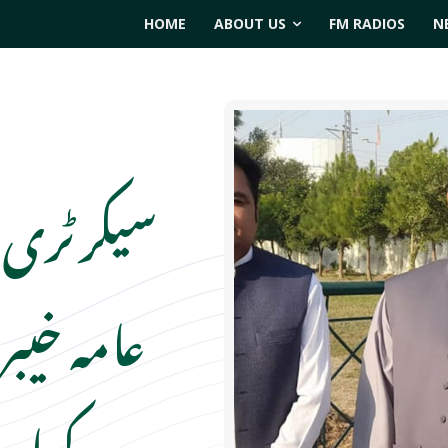
HOME
ABOUT US
FM RADIOS
N
سیکرٹری م
عامہ خیب
کہا ہ