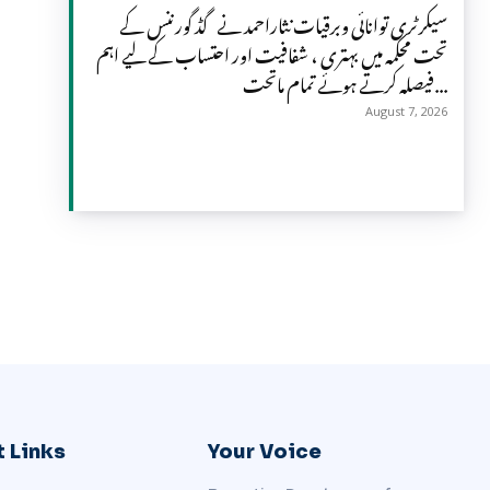
سیکرٹری توانائی وبرقیات نثاراحمد نے گڈ گورننس کے
تحت محکمہ میں بہتری ، شفافیت اور احتساب کے لیے اہم
فیصلہ کرتے ہوئے تمام ماتحت...
August 7, 2026
 Links
Your Voice