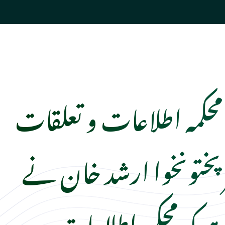
حکمہ اطلاعات و تعلقات
رپختونخوا ارشد خان نے
ے کہ محکمہ اطلاعات