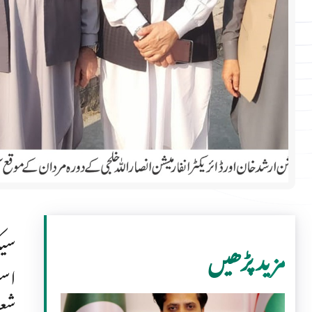
سیک
مزید پڑھیں
است
شعب