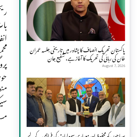
ریج
بات
انف
محم
پاکستان تحریک انصاف کا پشاور میں تاریخی جلسہ عمران
خان کی رہائی کی تحریک کا آغاز ہے، شفیع جان
پرو
August 7, 2026
حوص
منص
سیک
مسا
سیاحوں کو محفوظ اور معیاری سہولیات کی فراہمی کے لیے