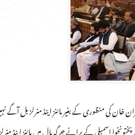
ان خان کی منظوری کے بغیر مائنز اینڈ منرلز بل آگے نہیں