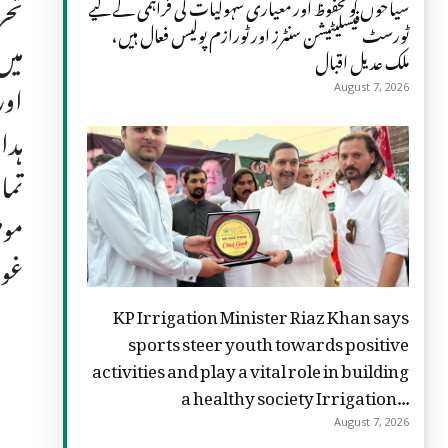
تحر
سیاحوں کو محفوظ اور معیاری سہولیات کی فراہمی کے لیے
ٹورسٹ فیسلیٹیشن سنٹرز اور ٹورازم پولیس فعال ہیں،
میں
ملک عدیل اقبال
اور
August 7, 2026
ہدا
تما
موص
غور
KP Irrigation Minister Riaz Khan says
sports steer youth towards positive
activities and play a vital role in building
a healthy society Irrigation...
August 7, 2026