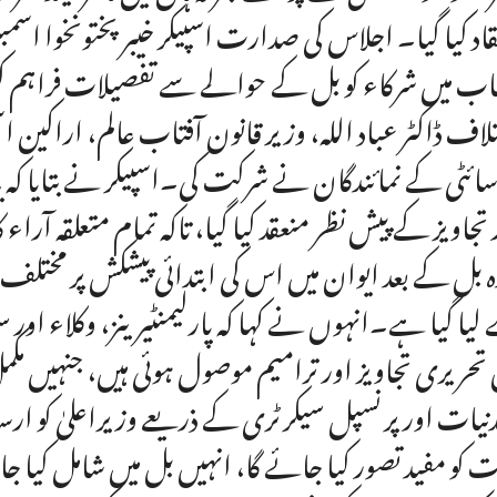
قاد کیا گیا۔ اجلاس کی صدارت اسپیکر خیبرپختونخوا اسمب
ب میں شرکاء کو بل کے حوالے سے تفصیلات فراہم کیں۔
لاف ڈاکٹر عباد اللہ، وزیر قانون آفتاب عالم، اراکین ا
ائٹی کے نمائندگان نے شرکت کی۔اسپیکر نے بتایا کہ
 تجاویز کے پیش نظر منعقد کیا گیا، تاکہ تمام متعلقہ آراء ک
 بل کے بعد ایوان میں اس کی ابتدائی پیشکش پر مختل
لیا گیا ہے۔انہوں نے کہا کہ پارلیمنٹیرینز، وکلاء او
 تحریری تجاویز اور ترامیم موصول ہوئی ہیں، جنہیں مکمل ط
نیات اور پرنسپل سیکرٹری کے ذریعے وزیراعلیٰ کو ارس
ت کو مفید تصور کیا جائے گا، انہیں بل میں شامل کیا ج