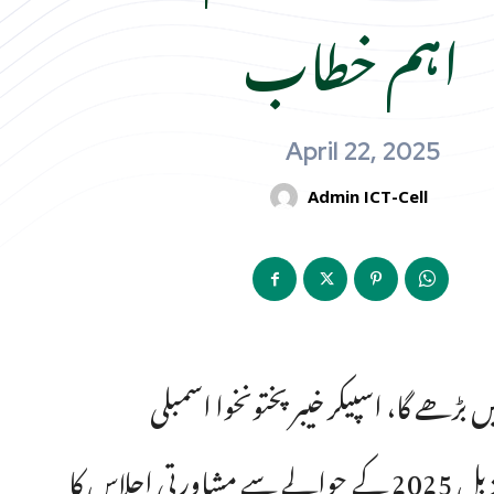
اہم خطاب
April 22, 2025
Admin ICT-Cell
 بڑھے گا، اسپیکر خیبرپختونخوا اسمبلی
خیبرپختونخوا اسمبلی کے پرانے جرگہ ہال میں مائنز اینڈ منرلز بل 2025 کے حوالے سے مشاورتی اجلاس کا