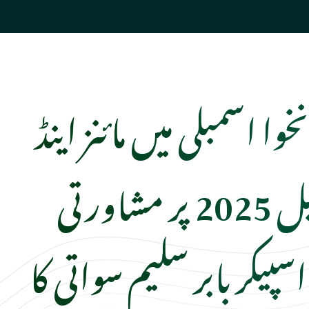
خوا اسمبلی میں مائنز اینڈ
منرلز بل 2025 پر مشاورتی
پیکر بابر سلیم سواتی کا