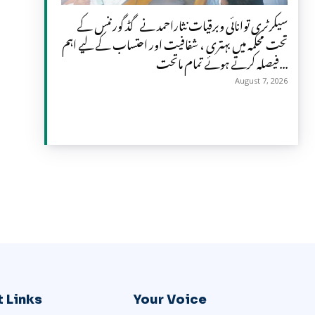
سیکرٹری توانائی وبرقیات نثاراحمد نے گڈ گورننس کے
تحت محکمہ میں بہتری ، شفافیت اور احتساب کے لیے اہم
فیصلہ کرتے ہوئے تمام ماتحت...
August 7, 2026
 Links
Your Voice