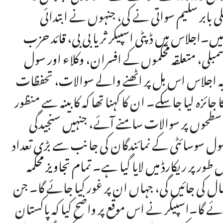
لی بابر سلیم سواتی نے کی، جنہوں نے ابتدائی
اجلاس میں ڈپٹی اسپیکر ثریا بی بی، قائد حزب
سمبلی، متعلقہ محکموں کے افسران، وکلاء اور سول
 یہ اجلاس اس بل پر اٹھنے والے سوالات، تحفظات
ا جائزہ لیا جاسکے۔ ان کا کہنا تھا کہ کابینہ سے منظور
ف سطحوں پر سوالات سامنے آئے، جنہیں سنجیدگی
ر سول سوسائٹی کے نمائندگان کی جانب سے بڑی تعداد
ور پر ریکارڈ میں لایا گیا ہے۔ تمام تجاویز محکمہ
ال کی جائیں گی، جہاں ان پر غور کیا جائے گا۔ جن
ائے گا۔اسپیکر نے اس موقع پر واضح کیا کہ پاکستان