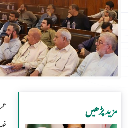
عمر
مزید پڑھیں