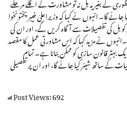
وری کے بغیر یہ بل نہ تو مشاورت کے اگلے مرحلے
جائے گا۔ انہوں نے کہا کہ وزیراعلیٰ خیبرپختونخوا
کو بل کی تفصیلات سے آگاہ کریں گے، اور ان کی
ا۔انہوں نے مزید کہا کہ اس مشاورتی عمل کا مقصد
یک بہتر قانون سازی کو ممکن بنانا ہے۔ تمام
یات کے ساتھ شیئر کیا جائے گا، اور ان پر تفصیلی
Post Views:
692