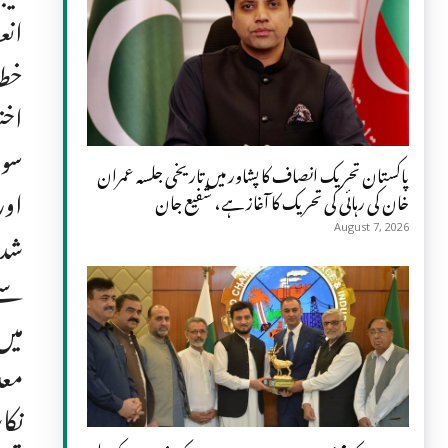
انع
خطا
اخت
سوس
پاکستان تحریک انصاف کا پشاور میں تاریخی جلسہ عمران
اور
خان کی رہائی کی تحریک کا آغاز ہے، شفیع جان
شدہ
August 7, 2026
سے 
میں
معد
نکا