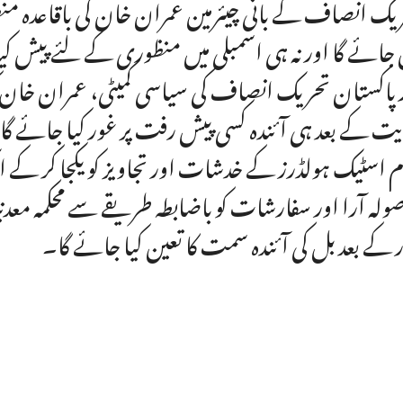
یک انصاف کے بانی چیئرمین عمران خان کی باقاعدہ منظ
 جائے گا اور نہ ہی اسمبلی میں منظوری کے لئے پیش کیا 
 پاکستان تحریک انصاف کی سیاسی کمیٹی، عمران خان 
یت کے بعد ہی آئندہ کسی پیش رفت پر غور کیا جائے گ
م اسٹیک ہولڈرز کے خدشات اور تجاویز کو یکجا کر کے ا
ولہ آرا اور سفارشات کو باضابطہ طریقے سے محکمہ معدن
 کے بعد بل کی آئندہ سمت کا تعین کیا جائے گا۔