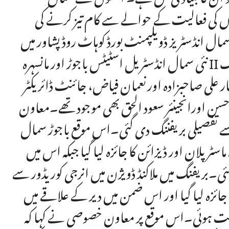
ں کی فعالیت کے حوالے سے کام تیز کرنے کی
ل انڈسٹریز ڈویلپمنٹ بورڈ کوہاٹ روڈ پشاور میں
نئی سمال انڈسٹریل اسٹیٹس باجوڑ اور مانسہرہ II کے حوالے سے دی گئی بریفنگ میں کیا۔اس موقع پر منیجنگ
لفقار علی صاحبزادہ اورنعمان فیاض، جائنٹ ڈائریکٹر
ب حسن اورانجینئر سعود الحق بھی موجود تھے۔معاون
ے تفصیلی بریفننگ دی گئی۔اس موقع باجوڑ سمال
سٹر پلان اور ڈیزائن کا جائزہ لیا گیا جبکہ اس میں
گئی۔بریفنگ میں ملاکنڈ ڈویژن میں انرجی کوریڈور سے
جائزہ لیا گیا اور اس ضمن میں دیر کے علاقے میں
ت چیت ہوئی۔اس موقع پر معاون خصوصی نے کہا کہ