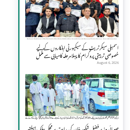
اسمبلی سیکرٹریٹ کے سیکیورٹی اہلکاروں کے لیے
خصوصی تربیتی پروگرام کا پہلا مرحلہ کامیابی سے مکمل
August 6, 2026
صوبائی وزیر فضل شکور خان کی ہدایت پر محکمہ پبلک ہیلتھ