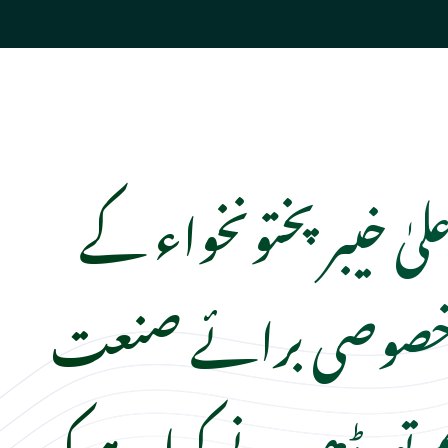
لیٰ خیبر پختونخواء کے
خصوصی برائے صنعت
م تورڈھیر نے کہا ہے کہ