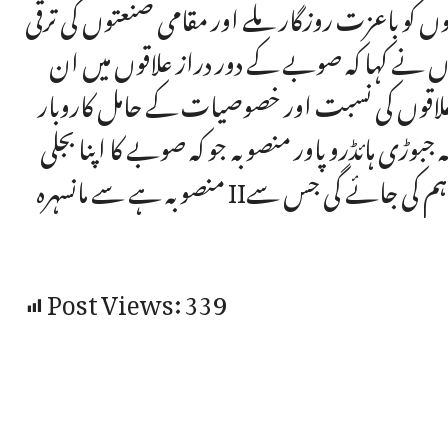
 کو باعزت روزگار ملے اور مقامی صنعتوں کی ترقی
وں نے کہا کہ صوبے کے دور دراز علاقوں میں ان
علاقوں کی نسبت اور خصوصیات کے حامل کاروبار
ڑی ہائڈرو پاور منصوبہ جو کہ صوبے کا اپنا بجلی
منصوبہ ہے سے مانسہرہ IIکے قریب بننے والی صنعتی بستی کو سستے نرخوں پر بجلی فراہم کی جائے گی جس سے
Post Views:
339