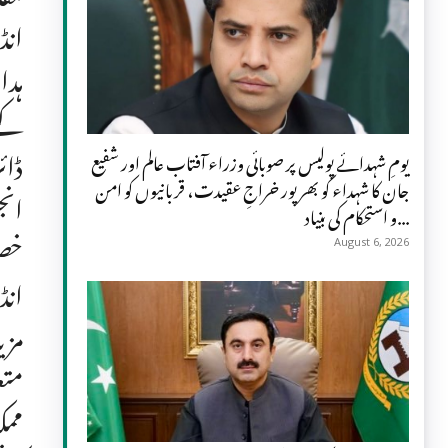
انڈ
ہدا
ڈائ
یومِ شہدائے پولیس پر صوبائی وزراء آفتاب عالم اور شفیع
جان کا شہداء کو بھرپور خراجِ عقیدت، قربانیوں کو امن
انج
و استحکام کی بنیاد...
خصو
August 6, 2026
انڈ
مزی
متع
ممک