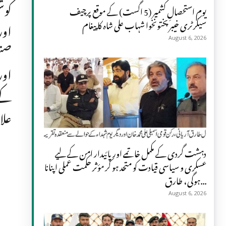
کوش
یومِ استحصالِ کشمیر (5 اگست) کے موقع پرچیف
سیکرٹری خیبر پختونخوا شہاب علی شاہ کا پیغام
اور
August 6, 2026
صنع
اور
علا
دہشت گردی کے مکمل خاتمے اور پائیدار امن کے لیے
عسکری و سیاسی قیادت کو متحد ہو کر مؤثر حکمت عملی اپنانا
ہوگی، طارق...
August 6, 2026