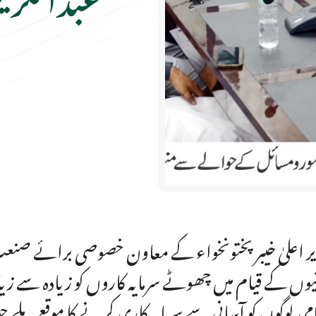
ر اعلیٰ خیبر پختونخواء کے معاون خصوصی برائے صنعت 
یوں کے قیام میں چھوٹے سرمایہ کاروں کو زیادہ سے زی
می لوگوِں کو آسانی سے سرمایہ کاری کرنے کا موقع مل