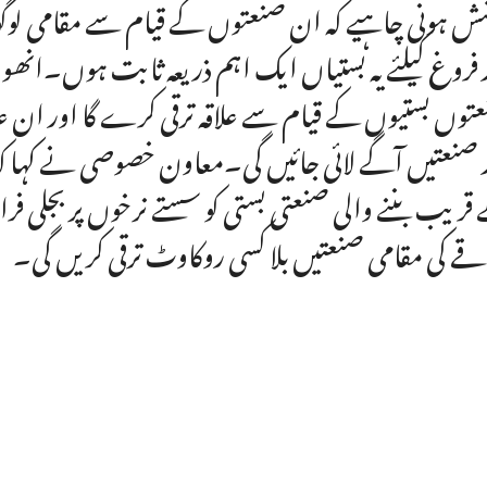
ش ہونی چاہیے کہ ان صنعتوں کے قیام سے مقامی لوگوں
 فروغ کیلئے یہ بستیاں ایک اہم ذریعہ ثابت ہوں۔انھ
توں بستیوں کے قیام سے علاقہ ترقی کرے گا اور ان 
 صنعتیں آگے لائی جائیں گی۔معاون خصوصی نے کہا کہ جبو
قے کی مقامی صنعتیں بلا کسی روکاوٹ ترقی کریں گی۔