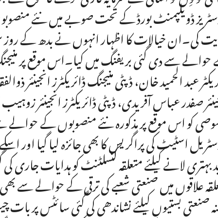
سٹریز ڈویلپمنٹ بورڈ کے تحت صوبے میں نئے منصوبو
یت کی۔ان خیالات کا اظہار انہوں نے بدھ کے روز سما
ریکٹر عبد الحمید خان، ڈپٹی منیجنگ ڈائریکٹرز انجینئر ذوا
ینئر صفدر عباس آفریدی، ڈپٹی ڈائریکٹرز انجینئر زوہی
صی کو اس موقع پر مذکورہ نئے منصوبوں کے حوالے س
سٹریل اسٹیٹ کی پراگریس کا بھی جائزہ لیا گیا اور اسکے ما
د بہتری لانے کیلئے متعلقہ کنسلٹنٹ کو ہدایات جاری کی 
لقہ علاقوں میں صنعتی شعبے کی ترقی کے حوالے سے بھی 
نہ صنعتی بستیوں کیلئے نشاندھی کی گئی سائٹس پر با