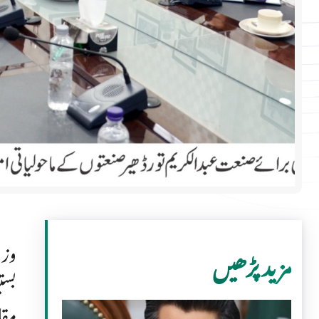
وزی
مزید پڑھیں
بست
مقا