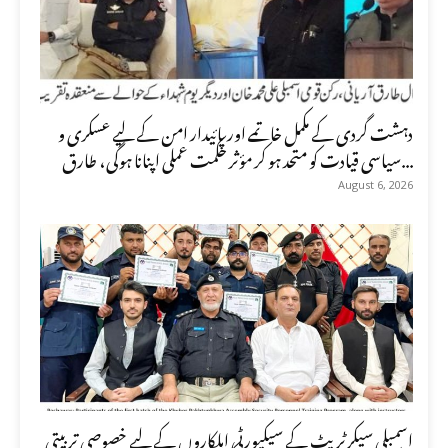
دہشت گردی کے مکمل خاتمے اور پائیدار امن کے لیے عسکری و
سیاسی قیادت کو متحد ہو کر مؤثر حکمت عملی اپنانا ہوگی، طارق...
August 6, 2026
اسمبلی سیکرٹریٹ کے سیکیورٹی اہلکاروں کے لیے خصوصی تربیتی