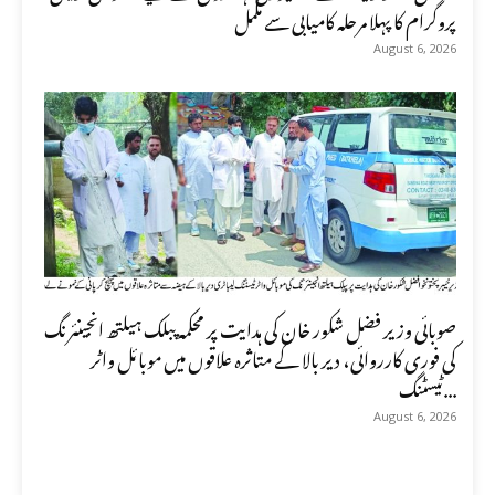
پروگرام کا پہلا مرحلہ کامیابی سے مکمل
August 6, 2026
صوبائی وزیر فضل شکور خان کی ہدایت پر محکمہ پبلک ہیلتھ انجینئرنگ
کی فوری کارروائی، دیر بالا کے متاثرہ علاقوں میں موبائل واٹر
ٹیسٹنگ...
August 6, 2026