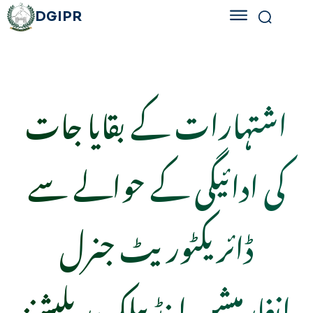
DGIPR
اشتہارات کے بقایا جات
کی ادائیگی کے حوالے سے
ڈائریکٹوریٹ جنرل
انفارمیشن اینڈ پبلک ریلیشنز