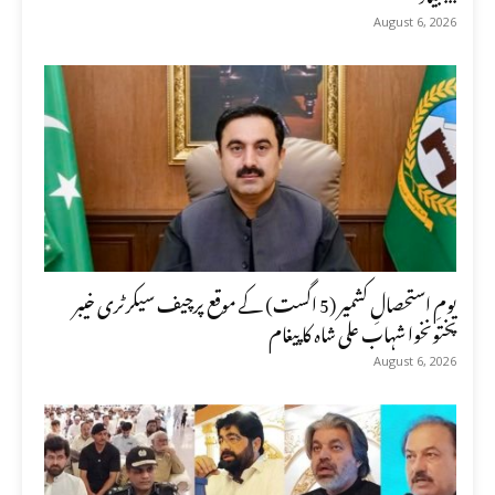
August 6, 2026
یومِ استحصالِ کشمیر (5 اگست) کے موقع پرچیف سیکرٹری خیبر
پختونخوا شہاب علی شاہ کا پیغام
August 6, 2026