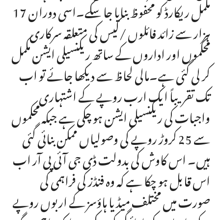
مکمل ریکارڈ کو محفوظ بنایا جا سکے۔اسی دوران 17
ہزار سے زائد فائلوں /کیس کی متعلقہ سرکاری
محکموں اور اداروں کے ساتھ ریکنسیلی ایشن مکمل
کر لی گئی ہے۔مالی لحاظ سے دیکھا جائے تو اب
تک تقریباً ایک ارب روپے کے اشتہاری
واجبات کی ریکنسیلی ایشن ہو چکی ہے جبکہ محکموں
سے 25 کروڑ روپے کی وصولیاں ممکن بنائی گئی
ہیں۔ اس کاوش کی بدولت ڈی جی آئی پی آر اب
اس قابل ہو چکا ہے کہ وہ فنڈز کی فراہمی کی
صورت میں مختلف میڈیا ہاؤسز کے اربوں روپے