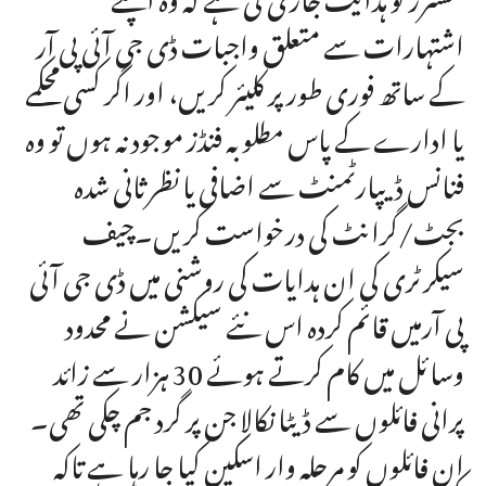
اشتہارات سے متعلق واجبات ڈی جی آئی پی آر
کے ساتھ فوری طور پر کلیئر کریں، اور اگر کسی محکمے
یا ادارے کے پاس مطلوبہ فنڈز موجود نہ ہوں تو وہ
فنانس ڈیپارٹمنٹ سے اضافی یا نظرثانی شدہ
بجٹ/گرانٹ کی درخواست کریں۔چیف
سیکرٹری کی ان ہدایات کی روشنی میں ڈی جی آئی
پی آرمیں قائم کردہ اس نئے سیکشن نے محدود
وسائل میں کام کرتے ہوئے 30 ہزار سے زائد
پرانی فائلوں سے ڈیٹا نکالا جن پر گرد جم چکی تھی۔
ان فائلوں کو مرحلہ وار اسکین کیا جا رہا ہے تاکہ