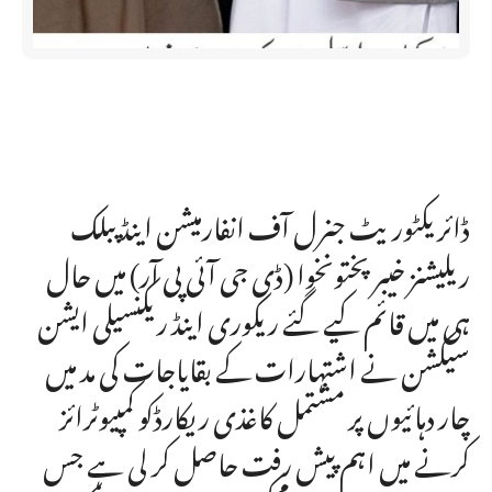
ڈائریکٹوریٹ جنرل آف انفارمیشن اینڈ پبلک
ریلیشنز خیبر پختونخوا (ڈی جی آئی پی آر) میں حال
ہی میں قائم کیے گئے ریکوری اینڈ ریکنسیلی ایشن
سیکشن نے اشتہارات کے بقایاجات کی مد میں
چار دہائیوں پر مشتمل کاغذی ریکارڈکو کمپیوٹرائز
کرنے میں اہم پیش رفت حاصل کر لی ہے جس