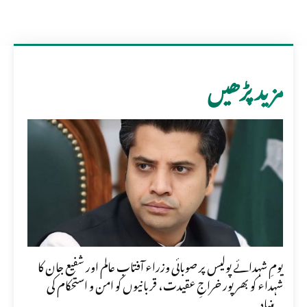
مزید پڑھیں
یومِ شہدائے پولیس پر صوبائی وزراء آفتاب عالم اور شفیع جان کا
شہداء کو بھرپور خراجِ عقیدت، قربانیوں کو امن و استحکام کی
بنیاد...