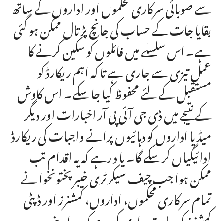
سے صوبائی سرکاری محکموں اور اداروں کے ساتھ
بقایا جات کے حساب کی جانچ پڑتال ممکن ہو گئی
ہے۔ اس سلسلے میں فائلوں کو سکین کرنے کا
عمل تیزی سے جاری ہے تا کہ اہم ریکارڈ کو
مستقبل کے لئے محفوظ کیا جا سکے۔ اس کاوش
کے نتیجے میں ڈی جی آئی پی آر اخبارات اور دیگر
میڈیا اداروں کو دہائیوں پرانے واجبات کی ریکارڈ
ادائیگیاں کر سکے گا۔ یا د رہے کہ یہ اقدام تب
ممکن ہوا جب چیف سیکرٹری خیبر پختونخوا نے
تمام سرکاری محکموں، اداروں، کمشنرز اور ڈپٹی
کمشنرز کو ہدایت جاری کی ہے کہ وہ اپنے