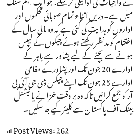
کے واجبات کی ادائیگی کر سکے، جو ایک اہم سنگ
میل ہے۔دریں اثناء تمام صوبائی محکموں اور
اداروں کو ہدایت کی گئی ہے کہ وہ مالی سال کے
اختتام کو مد نظر رکھتے ہوئے چیکوں کے لیپس
ہونے سے بچنے کے لیے پشاور سے باہر کے
ادارے 20 جون تک اور پشاور کے مقامی
ادارے 25 جون تک اپنے چیکس ڈی جی آئی پی
آر کو جمع کرائیں تاکہ وہ بر وقت خزانے یا نیشنل
بینک آف پاکستان سے کلیئر کیے جا سکیں۔
Post Views:
262