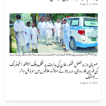
August 6, 2026
صوبائی وزیر فضل شکور خان کی ہدایت پر محکمہ پبلک ہیلتھ انجینئرنگ
کی فوری کارروائی، دیر بالا کے متاثرہ علاقوں میں موبائل واٹر
ٹیسٹنگ...
August 6, 2026