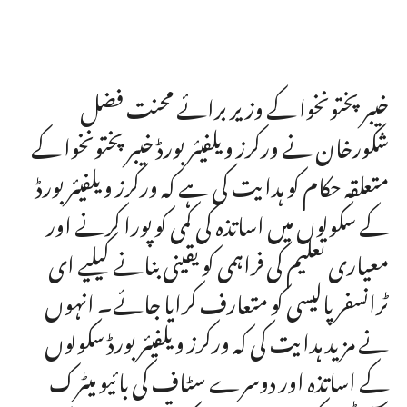
خیبر پختونخوا کے وزیر برائے محنت فضل
شکورخان نے ورکرز ویلفیئر بورڈ خیبر پختونخوا کے
متعلقہ حکام کو ہدایت کی ہے کہ ورکرز ویلفیئر بورڈ
کے سکولوں میں اساتذہ کی کمی کو پورا کرنے اور
معیاری تعلیم کی فراہمی کو یقینی بنانے کیلیے ای
ٹرانسفر پالیسی کو متعارف کرایا جائے۔ انہوں
نے مزید ہدایت کی کہ ورکرز ویلفیئر بورڈ سکولوں
کے اساتذہ اور دوسرے سٹاف کی بائیو میٹرک