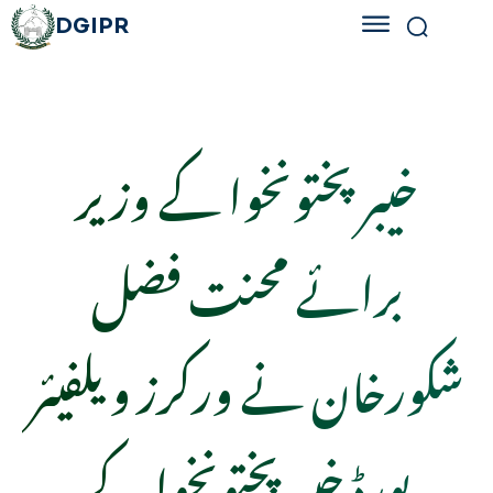
DGIPR
خیبر پختونخوا کے وزیر
برائے محنت فضل
شکورخان نے ورکرز ویلفیئر
بورڈ خیبر پختونخوا کے