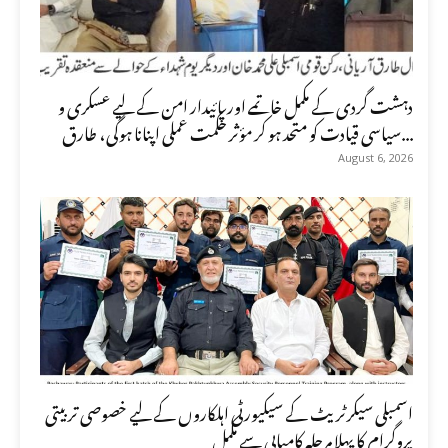
دہشت گردی کے مکمل خاتمے اور پائیدار امن کے لیے عسکری و
سیاسی قیادت کو متحد ہو کر مؤثر حکمت عملی اپنانا ہوگی، طارق...
August 6, 2026
اسمبلی سیکرٹریٹ کے سیکیورٹی اہلکاروں کے لیے خصوصی تربیتی
پروگرام کا پہلا مرحلہ کامیابی سے مکمل