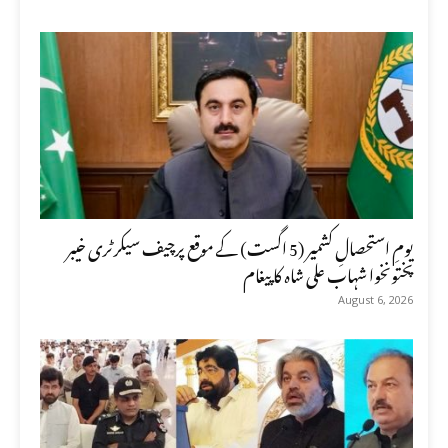
یومِ استحصالِ کشمیر (5 اگست) کے موقع پرچیف سیکرٹری خیبر
پختونخوا شہاب علی شاہ کا پیغام
August 6, 2026