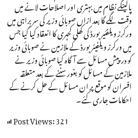
پالینگے نظام میں بہتری اور اصلاحات لانے میں
وقت لگے گا بعد ازاں صوبائی وزیر کی سربراہی میں
ورکرز ویلفئیر بورڈ کی کھلی کحہری کا انعقاد کیا گیا جس
میں ورکرز ویلفیئر بورڈ کے ملازمین نے صوبائی وزیر
کو درپیش مسائل سے آگاہ کیا صوبائی وزیر نے
ملازمین کے مسائل کو بغور سننے کے بعد متعلقہ
افسران کو موقع پر ان مسائل کے حل کرنے کے
احکامات جاری کئے۔
Post Views:
321