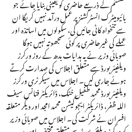
سسٹم کے ذریعے حاضری کو یقینی بنایا جائے جو
بائیومیٹرک انسٹرکشنز پر عمل درآمد نہیں کریگا ان
سے تنخواہ کاٹی جائیں گی، سکولوں میں اساتذہ اور
عملے کی غیرحاضری پر کوئی سمجھوتہ نہیں ہوگا
صوبائی وزیر نے یہ ہدایات بدھ کے روز ورکرز
ویلفیئر بورڈ سے متعلق اجلاس کی صدارت کرتے
ہوئے جاری کیں۔ اجلاس میں سیکرٹری ورکرز
ویلفیئر بورڈ محمد طفیل خٹک، ڈائریکٹر فنانس سیف
اللہ ظفر، ڈائریکٹر ایجوکیشن محمد امجد اور دیگر متعلقہ
افسران نے شرکت کی۔ اجلاس میں صوبائی وزیر
کو ورکرز ویلفئیر بورڈ سے متعلق مختف امور پر