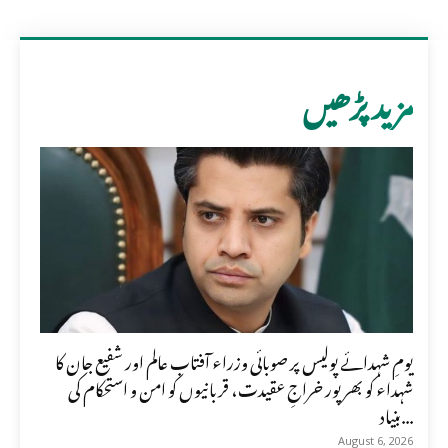
مزید پڑھیں
یومِ شہدائے پولیس پر صوبائی وزراء آفتاب عالم اور شفیع جان کا
شہداء کو بھرپور خراجِ عقیدت، قربانیوں کو امن و استحکام کی
بنیاد...
August 6, 2026