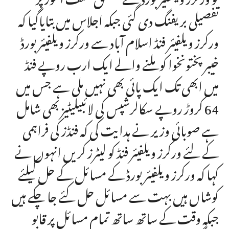
تفصیلی بریفنگ دی گئی جبکہ اجلاس میں بتایاگیا کہ
ورکرز ویلفیئر فنڈ اسلام آباد سے ورکرز ویلفیئر بورڈ
خیبر پختونخوا کو ملنے والے ایک ارب روپے فنڈ
میں ابھی تک ایک پائی بھی نہیں ملی ہے جس میں
64 کروڑ روپے سکالرشپس کی لائبیلیٹیز بھی شامل
ہے صوبائی وزیر نے ہدایت کی کہ فنڈز کی فراہمی
کے لئے ورکرز ویلفیئر فنڈ کو لیٹرز کریں انہوں نے
کہا کہ ورکرز ویلفیئر بورڈ کے مسائل کے حل کیلئے
کوشاں ہیں بہت سے مسائل حل کئے جا چکے ہیں
جبکہ وقت کے ساتھ ساتھ تمام مسائل پر قابو