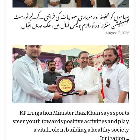
سیاحوں کو محفوظ اور معیاری سہولیات کی فراہمی کے لیے ٹورسٹ
فیسلیٹیشن سنٹرز اور ٹورازم پولیس فعال ہیں، ملک عدیل اقبال
August 7, 2026
KP Irrigation Minister Riaz Khan says sports
steer youth towards positive activities and play
a vital role in building a healthy society
Irrigation...