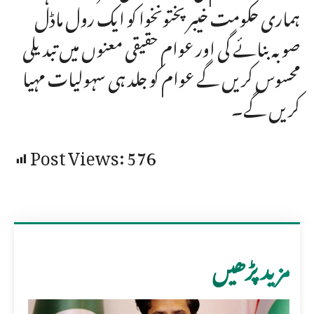
ہماری حکومت خیبرپختونخوا کو ایک رول ماڈل
صوبہ بنائے گی اور عوام حقیقی معنوں میں تبدیلی
محسوس کریں گے عوام کو جلد ہی سہولیات مہیا
کریں گے۔
Post Views:
576
مزید پڑھیں