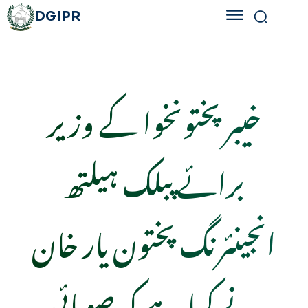
DGIPR
خیبر پختونخوا کے وزیر
برائے پبلک ہیلتھ
انجینئرنگ پختون یار خان
نے کہا ہے کہ صوبائی