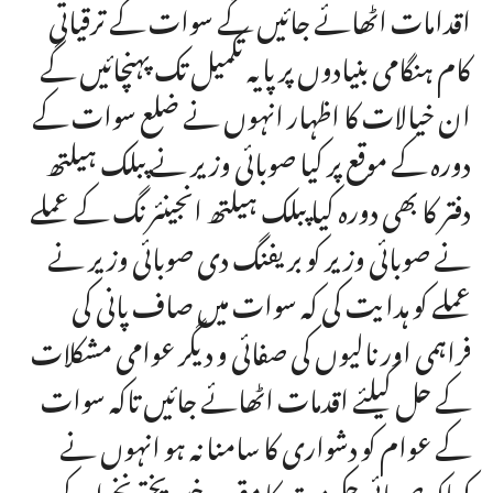
اقدامات اٹھائے جائیں گے سوات کے ترقیاتی
کام ہنگامی بنیادوں پر پایہ تکمیل تک پہنچائیں گے
ان خیالات کا اظہار انہوں نے ضلع سوات کے
دورہ کے موقع پر کیا صوبائی وزیر نے پبلک ہیلتھ
دفتر کا بھی دورہ کیا پبلک ہیلتھ انجینئرنگ کے عملے
نے صوبائی وزیر کو بریفنگ دی صوبائی وزیر نے
عملے کو ہدایت کی کہ سوات میں صاف پانی کی
فراہمی اور نالیوں کی صفائی و دیگر عوامی مشکلات
کے حل کیلئے اقدمات اٹھائے جائیں تاکہ سوات
کے عوام کو دشواری کا سامنا نہ ہو انہوں نے
کہاکہ صوبائی حکومت کا مقصد خیبر پختونخوا کے