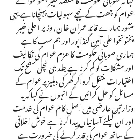
عوام کو چھت کے نیچے سہولیات پہنچانا ہے یہی
منشور ہمارے قائد عمران خان, وزیر ا علیٰ خیبر
پختونخوا علی آمین گنڈا پور اور ہم سب کا ہے
ہماری صوبائی حکومت کا عزم عوام کی تکالیف
اور مشکلات کو کم کرنا ہے جلد ہی نچلی سطح تک
اختیارات منتقل کرواکر گھر کی دہلیز پر عوام کے
مسائل کو حل کرائیں گے انہوں نے کہاکہ یہ
وزارتیں عارضی ہیں اصل کام عوام کی خدمت
اور ان کیلئے آسانیاں پیدا کرنا ہے خوش اخلاقی
کے ساتھ عوام کی قدر کرنے کی ضرورت ہے