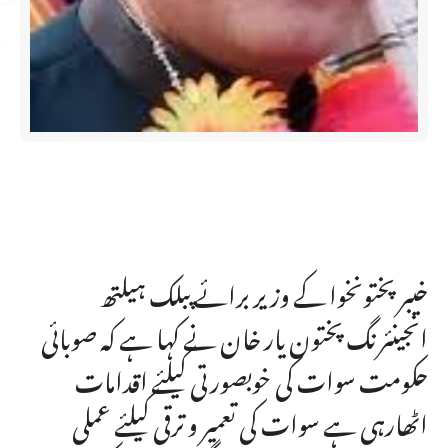
خیبر پختونخوا کے وزیر برائے پبلک ہیلتھ
انجینئرنگ پختون یار خان نے کہا ہے کہ صوبائی
حکومت سوات کی خوبصورتی کیلئے اقدامات
اٹھارہی ہے سوات کی تعمیر و ترقی کیلئے عملی