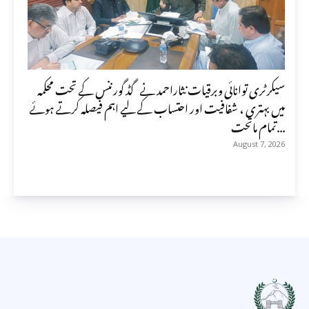
سیکرٹری توانائی وبرقیات نثاراحمد نے گڈ گورننس کے تحت محکمہ
میں بہتری ، شفافیت اور احتساب کے لیے اہم فیصلہ کرتے ہوئے
تمام ماتحت...
August 7, 2026