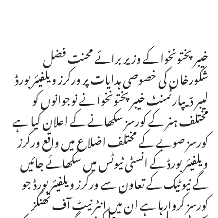
خیبر پختونخوا کے وزیر برائے محنت فضل
شکورخان کی خصوصی ہدایات پر ورکرز ویلفیئر بورڈ
لیبر ڈیپارٹمنٹ خیبر پختونخوا نے نوجوانوں کو
مختلف ہنر کے کورسز سکھانے کے اعلان کیا ہے
کورسز صوبے کے مختلف اضلاع میں واقع ورکرز
ویلفیئر بورڈ کے انسٹی ٹیوٹس میں سکھائے جائیں
گے نیوٹیک کے تعاون سے ورکرز ویلفیئر بورڈ جو
کورسز کروارہا ہے ان میں انٹرنیٹ آف تھنگز