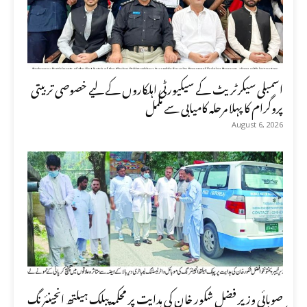
اسمبلی سیکرٹریٹ کے سیکیورٹی اہلکاروں کے لیے خصوصی تربیتی
پروگرام کا پہلا مرحلہ کامیابی سے مکمل
August 6, 2026
صوبائی وزیر فضل شکور خان کی ہدایت پر محکمہ پبلک ہیلتھ انجینئرنگ