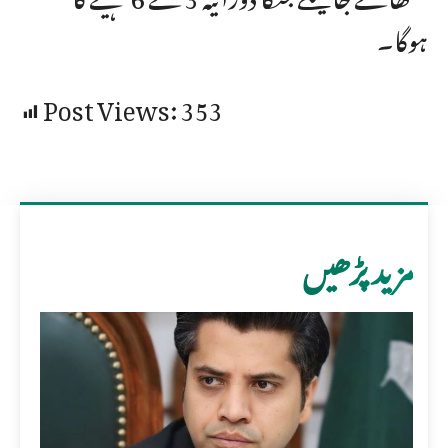
ہوگا۔
Post Views:
353
مزید پڑھیں