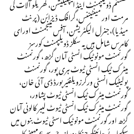
سسٹم ڈویلپمنٹ اینڈ ایپلیکیشن، گھریلو آلات کی
مرمت اور مینٹیننس،گرافک ڈیزائن (پرنٹ
میڈیا)،جنرل الیکٹریشن، آفس مینجمنٹ اورای
کامرس شامل ہیں یہ سکلز ڈویلپمنٹ کورسز
گورنمنٹ مونوٹیک انسٹی آمان گڑھ، گورنمنٹ
میٹرک ٹیک انسٹی ٹیوٹ ہری پور، گورنمنٹ
پولیٹیک انسٹی ورکرزویلفئیربورڈ ڈی آئی خان،
گورنمنٹ میٹرک ٹیک انسٹی ٹیوٹ پشاور،
گورنمنٹ میٹرک ٹیک انسٹی ٹیوٹ لیبر کالونی آمان
گڑھ اور گورنمنٹ مونوٹیک اسٹی ٹیوٹ بنوں میں
سکھائے جائینگے جنکا دورانیہ 3 سے 6 مہینے کا