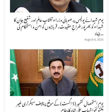
یومِ شہدائے پولیس پر صوبائی وزراء آفتاب عالم اور شفیع جان کا
شہداء کو بھرپور خراجِ عقیدت، قربانیوں کو امن و استحکام کی
بنیاد...
August 6, 2026
یومِ استحصالِ کشمیر (5 اگست) کے موقع پرچیف سیکرٹری خیبر
پختونخوا شہاب علی شاہ کا پیغام