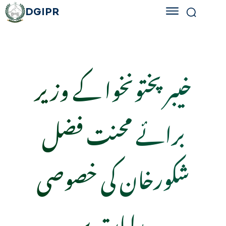
DGIPR
خیبر پختونخوا کے وزیر
برائے محنت فضل
شکورخان کی خصوصی
ہدایات پر