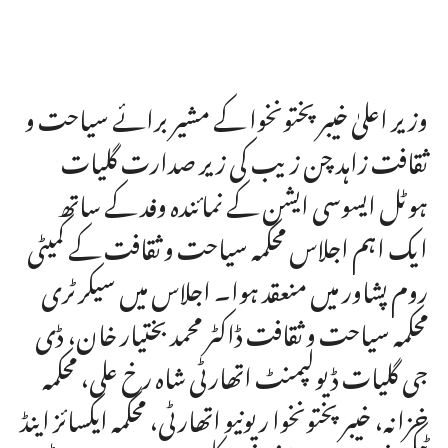
وزیر اعلیٰ خیبر پختونخوا کے مشیر برائے سیاحت و
ثقافت زاہد چن زیب کی زیر صدارت گلیات
ہوٹل ایسوسی ایشن کے نمائندہ وفد کے ساتھ
ایک اہم اجلاس محکمہ سیاحت و ثقافت کے کمیٹی
روم پشاور میں منعقد ہوا۔ اجلاس میں سیکرٹری
محکمہ سیاحت و ثقافت ڈاکٹر محمد بختیار خان، ڈی
جی گلیات ڈیولپمنٹ اتھارٹی شاہ رخ علی، محکمہ
خزانہ، خیبر پختونخوا ریونیو اتھارٹی، محکمہ ایکسائز اینڈ