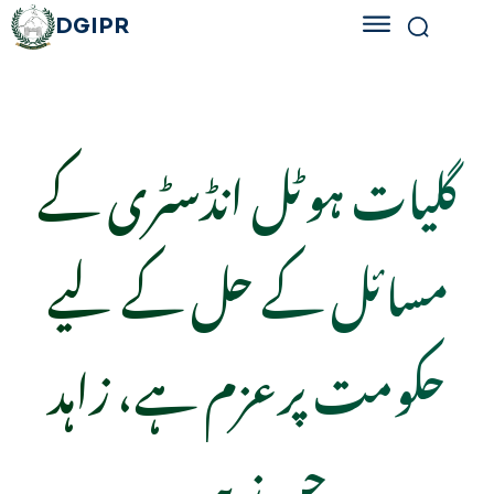
DGIPR
گلیات ہوٹل انڈسٹری کے
مسائل کے حل کے لیے
حکومت پرعزم ہے، زاہد
چن زیب