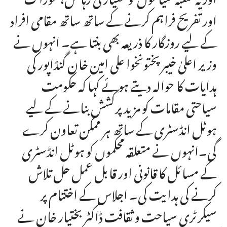
اور تفریح فراہم کرنے کے ساتھ ساتھ مقامی افراد
کے لیے روزگار کا ذریعہ بھی بنتا ہے۔ انہوں نے
وزیر اعلیٰ خیبر پختونخوا علی امین خان گنڈاپور کی
ہدایات کا حوالہ دیتے ہوئے کہا کہ حکومت
سیاحتی مقامات کو مزید پرکشش بنانے کے لیے
ہوٹل انڈسٹری کے ساتھ ہر ممکن تعاون کرے
گی۔انہوں نے متعلقہ محکموں کو ہوٹل انڈسٹری
کے مسائل کا قانونی اور قابل عمل حل تلاش
کرنے کی ہدایت کی۔ اجلاس کے اختتام پر
سیکرٹری سیاحت و ثقافت ڈاکٹر بختیار خان نے