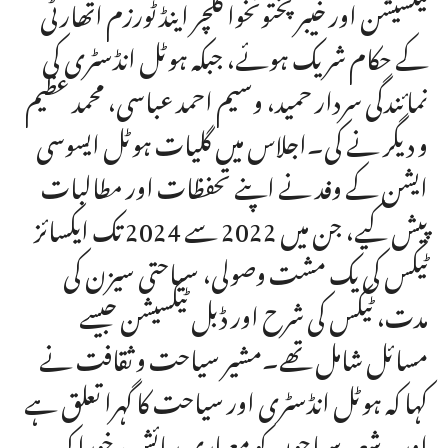
ٹیکسیشن اور خیبر پختونخوا کلچر اینڈ ٹورزم اتھارٹی
کے حکام شریک ہوئے، جبکہ ہوٹل انڈسٹری کی
نمائندگی سردار حمید، وسیم احمد عباسی، محمد عظیم
و دیگر نے کی۔اجلاس میں گلیات ہوٹل ایسوسی
ایشن کے وفد نے اپنے تحفظات اور مطالبات
پیش کیے، جن میں 2022 سے 2024 تک ایکسائز
ٹیکس کی یک مشت وصولی، سیاحتی سیزن کی
مدت، ٹیکس کی شرح اور ڈبل ٹیکسیشن جیسے
مسائل شامل تھے۔مشیر سیاحت و ثقافت نے
کہا کہ ہوٹل انڈسٹری اور سیاحت کا گہرا تعلق ہے
اور یہ شعبہ سیاحوں کو معیاری رہائش، خوراک