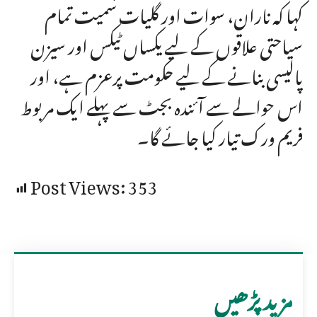
کہا کہ ناران، سوات اور گلیات سمیت تمام
سیاحتی علاقوں کے لیے یکساں ٹیکس اور سیزن
پالیسی بنانے کے لیے حکومت پرعزم ہے، اور
اس حوالے سے آئندہ بجٹ سے پہلے ایک مربوط
فریم ورک تیار کیا جائے گا۔
Post Views:
353
مزید پڑھیں