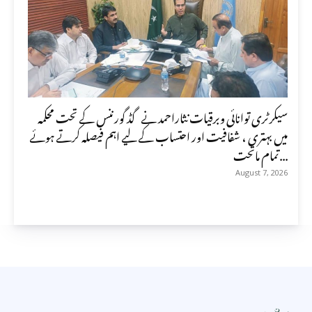
سیکرٹری توانائی وبرقیات نثاراحمد نے گڈ گورننس کے تحت محکمہ
میں بہتری ، شفافیت اور احتساب کے لیے اہم فیصلہ کرتے ہوئے
تمام ماتحت...
August 7, 2026