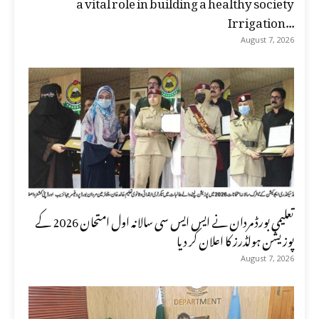
a vital role in building a healthy society
Irrigation...
August 7, 2026
تعلیمی بورڈ مردان نے ایس ایس سی سالانہ اول امتحان 2026 کے
پوزیشن ہولڈرز کا اعلان کر دیا
August 7, 2026