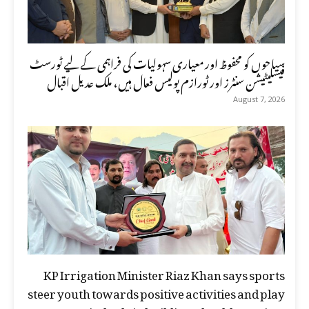
سیاحوں کو محفوظ اور معیاری سہولیات کی فراہمی کے لیے ٹورسٹ
فیسلیٹیشن سنٹرز اور ٹورازم پولیس فعال ہیں، ملک عدیل اقبال
August 7, 2026
KP Irrigation Minister Riaz Khan says sports
steer youth towards positive activities and play