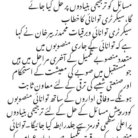
مسائل کو ترجیحی بنیادوں پر حل کیا جائے
گا،سیکرٹری توانائی کاخطاب
سیکرٹری توانائی وبرقیات محمدزبیرخان نے کہا
ہے کہ توانائی کے جاری منصوبوں میں
متعددمنصوبے تکمیل کے آخری مراحل میں ہیں
جومستقبل میں صوبے کی معیشت کے استحکام
اورصنعتی شعبے کی ترقی کے لئے معاون ثابت
ہونگے۔وفاقی اداروں کے ساتھ توانائی منصوبوں
کودرپیش مسائل کے حل کے لئے ترجیحی بنیادوں
پراعلیٰ سطحی فورمز سے جلدرابطہ کیا جائیگا۔توانائی
منصوبوں کی بروقت تکمیل صوبے اورعوام کے