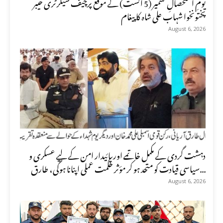
یومِ استحصالِ کشمیر (5 اگست) کے موقع پرچیف سیکرٹری خیبر
پختونخوا شہاب علی شاہ کا پیغام
August 6, 2026
دہشت گردی کے مکمل خاتمے اور پائیدار امن کے لیے عسکری و
سیاسی قیادت کو متحد ہو کر مؤثر حکمت عملی اپنانا ہوگی، طارق...
August 6, 2026