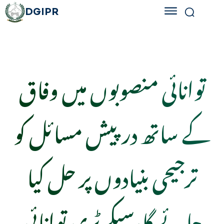
DGIPR
توانائی منصوبوں میں وفاق
کے ساتھ درپیش مسائل کو
ترجیحی بنیادوں پر حل کیا
جائے گا،سیکرٹری توانائی