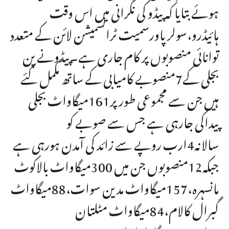
ہوئے بتایا کہ پیڈو کی نگرانی میں اس وقت
ہائیڈرو،سولرپاورسمیت ٹرانسمیشن لائن کے متعدد
توانائی منصوبوں پر کام جاری ہے۔پیڈونے پن
بجلی کے7منصوبے کامیابی کے ساتھ مکمل کئے
ہیں جن سے مجموعی طورپر161میگاواٹ بجلی
پیداکی جارہی ہے جس سے صوبے کو
سالانہ4ارب روپے سے زائد کی آمدن ہورہی ہے
جبکہ12منصوبوں جن میں 300میگاواٹ بالاکوٹ
مانسہرہ،157میگاواٹ مدین سوات،88میگاواٹ
گبرال کالام،84میگاواٹ مٹلتان