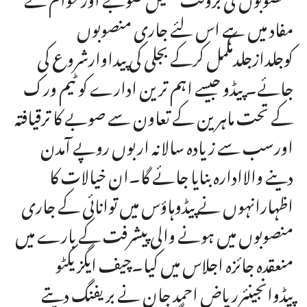
مفاد میں ہے اس لئے جاری منصوبوں
کوجلدازجلدمکمل کرکے بجلی کی پیداوارشروع کی
جائے۔ پیڈو جیسے اہم ترین ادارے کو ٹیم ورک
کے تحت ماہرین کے تعاون سے صوبے کا ترقیافتہ
اورسب سے زیادہ سالانہ اربوں روپے آمدن
دینے والاادارہ بنایا جائے گا۔ان خیالات کا
اظہارانہوں نے پیڈوہاؤس میں توانائی کے جاری
منصوبوں میں ہونے والی پیشرفت کے بارے میں
منعقدہ جائزہ اجلاس میں کیا۔چیف ایگزیکٹو
پیڈوانجینئرریاض احمد جان نے بریفنگ دیتے