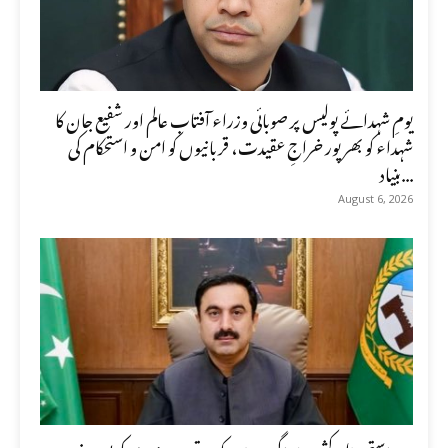
یومِ شہدائے پولیس پر صوبائی وزراء آفتاب عالم اور شفیع جان کا
شہداء کو بھرپور خراجِ عقیدت، قربانیوں کو امن و استحکام کی
بنیاد...
August 6, 2026