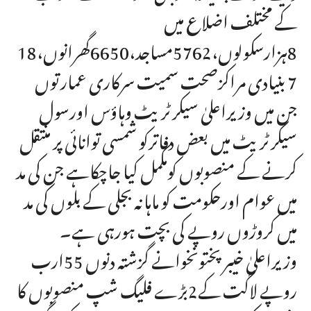
کے مختلف اضلاع میں
8ہزارسکولوں،5762مساجد،6650گھرانوں،18
7 بنیادی مراکزصحت سمیت سرکاری عمارتوں
جن میں وزیراعلیٰ سیکرٹریٹ وہاؤس اورسول
سیکرٹریٹ میں بعض دفاترکو شمسی توانائی پر منتقل
کرنے کے منصوبوں کومکمل کیا جاچکاہے جن کی مد
میں عوام اورحکومت کو ماہانہ بجلی کے بلوں کی مد
میں کروڑوں روپے کی بچت ہورہی ہے۔
وزیراعلیٰ خیبرپختونخوانے گزشتہ دنوں 55ارب
روپے لاگت کے2بڑے فلیگ شپ منصوبوں کا