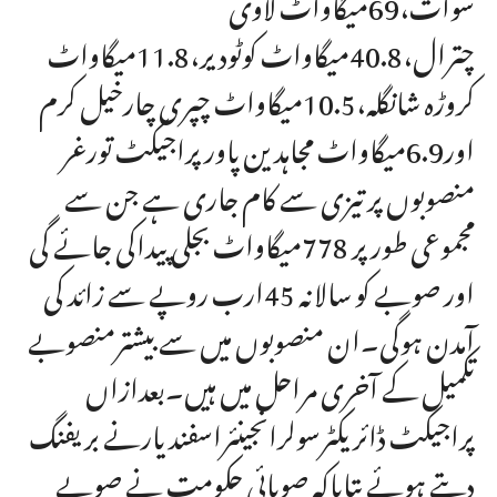
سوات،69میگاواٹ لاوی
چترال،40.8میگاواٹ کوٹودیر،11.8میگاواٹ
کروڑہ شانگلہ،10.5میگاواٹ چپری چارخیل کرم
اور6.9میگاواٹ مجاہدین پاورپراجیکٹ تورغر
منصوبوں پر تیزی سے کام جاری ہے جن سے
مجموعی طورپر 778میگاواٹ بجلی پیداکی جائے گی
اور صوبے کو سالانہ 45ارب روپے سے زائد کی
آمدن ہوگی۔ان منصوبوں میں سے بیشترمنصوبے
تکمیل کے آخری مراحل میں ہیں۔بعدازاں
پراجیکٹ ڈائریکٹرسولرانجینئراسفندیارنے بریفنگ
دیتے ہوئے بتایاکہ صوبائی حکومت نے صوبے