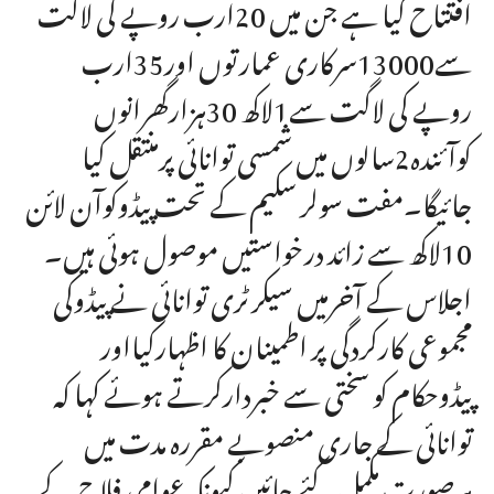
افتتاح کیا ہے جن میں 20ارب روپے کی لاگت
سے13000سرکاری عمارتوں اور35ارب
روپے کی لاگت سے1لاکھ 30ہزارگھرانوں
کوآئندہ2سالوں میں شمسی توانائی پرمنتقل کیا
جائیگا۔مفت سولر سکیم کے تحت پیڈوکوآن لائن
10لاکھ سے زائد درخواستیں موصول ہوئی ہیں۔
اجلاس کے آخرمیں سیکرٹری توانائی نے پیڈوکی
مجموعی کارکردگی پر اطمینان کا اظہارکیااور
پیڈوحکام کو سختی سے خبردارکرتے ہوئے کہا کہ
توانائی کے جاری منصوبے مقررہ مدت میں
ہرصورت مکمل کئے جائیں کیونکہ عوامی فلاح کے