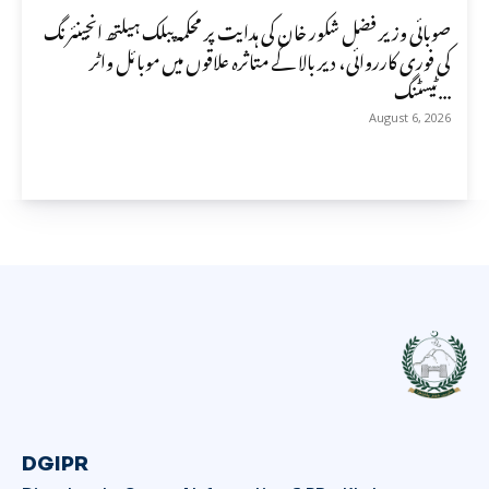
صوبائی وزیر فضل شکور خان کی ہدایت پر محکمہ پبلک ہیلتھ انجینئرنگ
کی فوری کارروائی، دیر بالا کے متاثرہ علاقوں میں موبائل واٹر
ٹیسٹنگ...
August 6, 2026
DGIPR