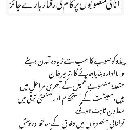
پیڈوکوصوبے کا سب سے زیادہ آمدن دینے
والاادارہ بنایاجائے گا،زبیرخان
متعدد منصوبے تکمیل کے آخری مراحل میں
ہیں،معیشت کے استحکام اورصنعتی ترقی میں
معاون ثابت ہونگے
توانائی منصوبوں میں وفاق کے ساتھ درپیش