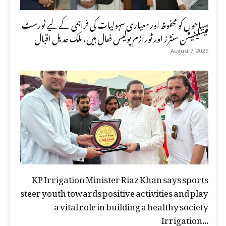
سیاحوں کو محفوظ اور معیاری سہولیات کی فراہمی کے لیے ٹورسٹ
فیسلیٹیشن سنٹرز اور ٹورازم پولیس فعال ہیں، ملک عدیل اقبال
August 7, 2026
KP Irrigation Minister Riaz Khan says sports
steer youth towards positive activities and play
a vital role in building a healthy society
Irrigation...