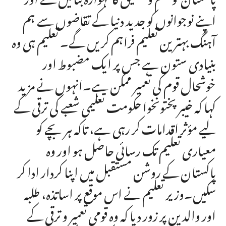
اپنے نوجوانوں کو جدید دنیا کے تقاضوں سے ہم
آہنگ بہترین تعلیم فراہم کریں گے۔ تعلیم ہی وہ
بنیادی ستون ہے جس پر ایک مضبوط اور
خوشحال قوم کی تعمیر ممکن ہے۔انہوں نے مزید
کہا کہ خیبرپختونخوا حکومت تعلیمی شعبے کی ترقی کے
لیے مؤثر اقدامات کر رہی ہے، تاکہ ہر بچے کو
معیاری تعلیم تک رسائی حاصل ہو اور وہ
پاکستان کے روشن مستقبل میں اپنا کردار ادا کر
سکیں۔وزیر تعلیم نے اس موقع پر اساتذہ، طلبہ
اور والدین پر زور دیا کہ وہ قومی تعمیر و ترقی کے