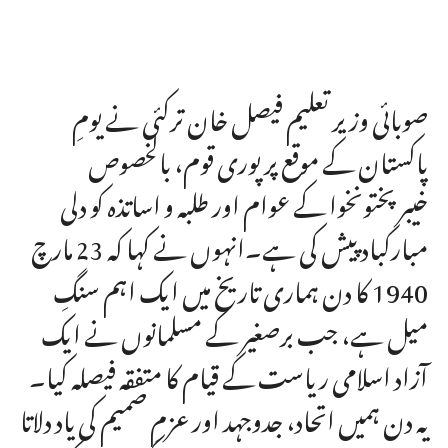
صوبائی وزیر تعلیم فیصل خان ترکئی نے یومِ
پاکستان کے موقع پر پوری قوم، بالخصوص
خیبرپختونخوا کے عوام اور طلبہ و اساتذہ کو دلی
مبارکباد پیش کی ہے۔انہوں نے کہا کہ 23 مارچ
1940 کا دن ہماری تاریخ میں ایک اہم سنگِ
میل ہے، جب برصغیر کے مسلمانوں نے ایک
آزاد اسلامی ریاست کے قیام کا متفقہ فیصلہ کیا۔
یہ دن ہمیں اتحاد، جدوجہد اور عزمِ صمیم کی یاد دلاتا