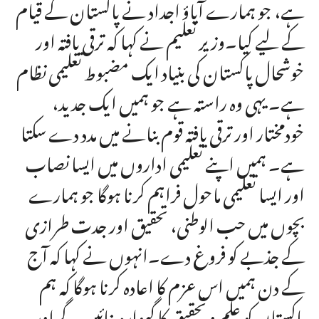
ہے، جو ہمارے آباؤ اجداد نے پاکستان کے قیام
کے لیے کیا۔وزیر تعلیم نے کہا کہ ترقی یافتہ اور
خوشحال پاکستان کی بنیاد ایک مضبوط تعلیمی نظام
ہے۔ یہی وہ راستہ ہے جو ہمیں ایک جدید،
خودمختار اور ترقی یافتہ قوم بنانے میں مدد دے سکتا
ہے۔ ہمیں اپنے تعلیمی اداروں میں ایسا نصاب
اور ایسا تعلیمی ماحول فراہم کرنا ہوگا جو ہمارے
بچوں میں حب الوطنی، تحقیق اور جدت طرازی
کے جذبے کو فروغ دے۔انہوں نے کہا کہ آج
کے دن ہمیں اس عزم کا اعادہ کرنا ہوگا کہ ہم
پاکستان کو علم و تحقیق کا گہوارہ بنائیں گے اور