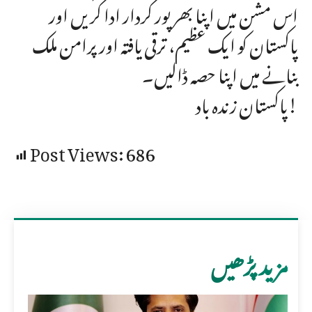
اس مشن میں اپنا بھرپور کردار ادا کریں اور
پاکستان کو ایک عظیم، ترقی یافتہ اور پرامن ملک
بنانے میں اپنا حصہ ڈالیں۔
پاکستان زندہ باد!
Post Views:
686
مزید پڑھیں