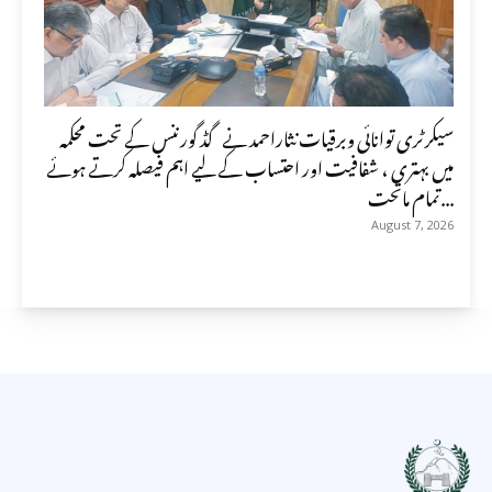
سیکرٹری توانائی وبرقیات نثاراحمد نے گڈ گورننس کے تحت محکمہ
میں بہتری ، شفافیت اور احتساب کے لیے اہم فیصلہ کرتے ہوئے
تمام ماتحت...
August 7, 2026