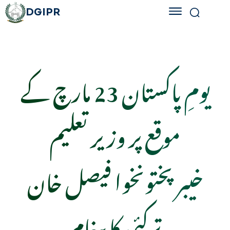
DGIPR
یومِ پاکستان 23 مارچ کے
موقع پر وزیر تعلیم
خیبرپختونخوا فیصل خان
ترکئی کا پیغام