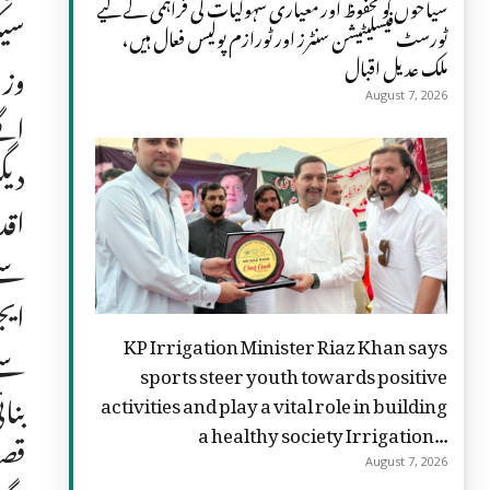
سیاحوں کو محفوظ اور معیاری سہولیات کی فراہمی کے لیے
سیک
ٹورسٹ فیسلیٹیشن سنٹرز اور ٹورازم پولیس فعال ہیں،
ملک عدیل اقبال
وزی
August 7, 2026
اگل
دیگ
سے 
KP Irrigation Minister Riaz Khan says
sports steer youth towards positive
بنا
activities and play a vital role in building
a healthy society Irrigation...
قصو
August 7, 2026