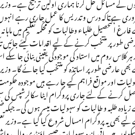
وں کے مسائل حل کرنا ہماری اولین ترجیح ہے۔ وزیر تعلی
ری ہے تاکہ درس و تدریس کا عمل جاری رہے انہوں نے
فارغ التحصیل طلباء وطالبات کو محکمہ تعلیم میں ماہان
ضی طور پر منتخب کرنے کے لیے اقدامات کیئے جائیں تاکہ 
 ہر کلاس روم میں استاد کی موجودگی یقینی بنائی جا سکے اس
بھی عارضی طور پر اساتذہ کو منتخب کیا جائے گا۔ وزیر تع
لیات اور مواقع فراہم کیے جا رہے ہیں موجودہ حکو
زیادہ طلبہ و طالبات کو سہولیات میسر ہوں گی۔ جبکہ 
لیے بھی یہ پروگرام امسال شروع کیا گیا ہے۔وزیر تع
سکولوں میں باقی ماندہ سہولیات جیسے باؤنڈری وال، واش