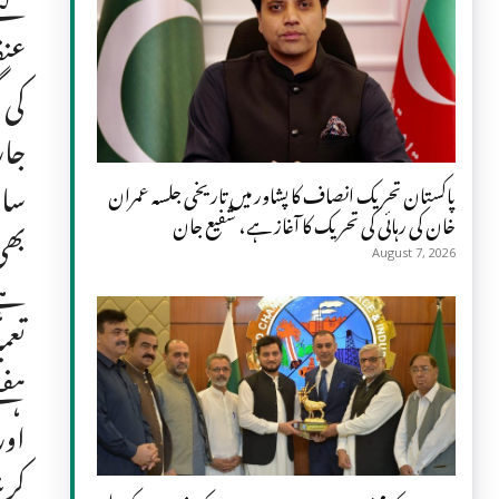
کئے
عنق
سال
پاکستان تحریک انصاف کا پشاور میں تاریخی جلسہ عمران
خان کی رہائی کی تحریک کا آغاز ہے، شفیع جان
August 7, 2026
ہے 
تعم
ہفت
اور
کرن