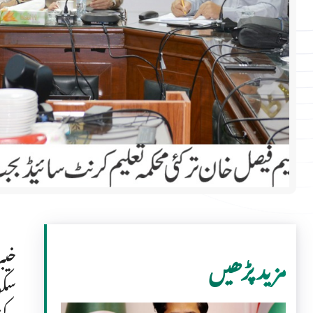
مزید پڑھیں
سکو