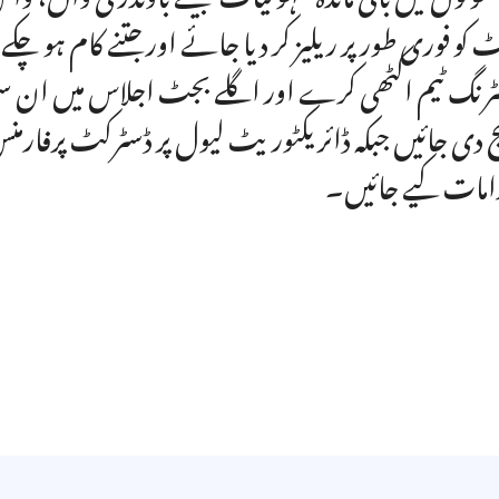
 کو فوری طور پر ریلیز کر دیا جائے اور جتنے کام ہو چک
یٹرنگ ٹیم اکٹھی کرے اور اگلے بجٹ اجلاس میں ان سہ
ج دی جائیں جبکہ ڈائریکٹوریٹ لیول پر ڈسٹرکٹ پرفارم
امات کیے جائیں۔