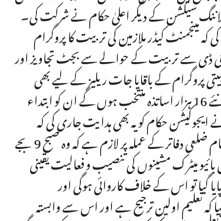
 پلاننگ سیکشن کے دیگر اعلیٰ حکام نے شرکت کی۔
کہ مینجمنٹ کیڈر ملازمین کی تربیت کا پروگرام
پی ڈی سے تربیت کے حوالے سے بجٹ تجاویز اور
تی پروگرام کے باقایا جات ریلیز کے لیے بھی
اقدامات کیے جائیں۔ انہوں نے کہا کہ ایٹا کے تحت جو نئے 16 ہزار اساتذہ منتخب ہوں گے ان کو ابتداء
ایجوکیشن حکام کو یہ بھی ہدایت جاری کی کہ
ایجوکیشن سیکرٹریٹ، ڈائریکٹوریٹ آف ایجوکیشن اور تمام ضلعی دفاتر کے عملہ پر لازم ہے کہ وہ صبح 9 بجے
تر میں بائیو میٹرک مشینوں کی تنصیب و فعالیت یقینی
یا گیا تو اس کے خلاف کاروائی ہوگی اور
 کہ تعلیم اولین ترجیح ہے اور اس سے وابستہ