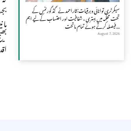
بجٹ
سیکرٹری توانائی وبرقیات نثاراحمد نے گڈ گورننس کے
تحت محکمہ میں بہتری ، شفافیت اور احتساب کے لیے اہم
مان
فیصلہ کرتے ہوئے تمام ماتحت...
بھی
August 7, 2026
اقد