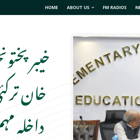
HOME
ABOUT US
FM RADIOS
N
خیبر پختو
خان ترکئ