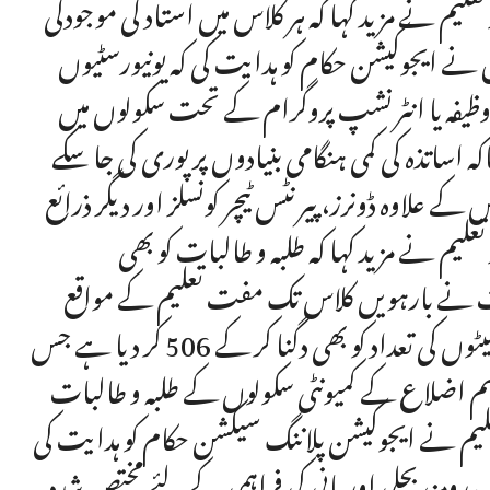
م نے مزید کہا کہ ہر کلاس میں استاد کی موجودگی
 ایجوکیشن حکام کو ہدایت کی کہ یونیورسٹیوں
ہ وظیفہ یا انٹرنشپ پروگرام کے تحت سکولوں میں
اساتذہ کی کمی ہنگامی بنیادوں پر پوری کی جا سکے
 کے علاوہ ڈونرز، پیرنٹس ٹیچر کونسلز اور دیگر ذرائع
لیم نے مزید کہا کہ طلبہ و طالبات کو بھی
مت نے بارہویں کلاس تک مفت تعلیم کے مواقع
حاصل کرنے کے لئے جاری پروگرام ایٹا سکالرشپس کی سیٹوں کی تعداد کو بھی دگنا کر کے 506 کر دیا ہے جس
ضم اضلاع کے کمیونٹی سکولوں کے طلبہ و طالبات
لیم نے ایجوکیشن پلاننگ سیکشن حکام کو ہدایت کی
 رومز، بجلی اور پانی کی فراہمی کے لئے مختص شدہ