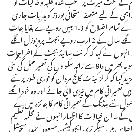
کے تحت میرٹ پر منتخب شدہ طلبہ و طالبات کو
 کے لیے متعلقہ امتحانی بورڈز کو ہدایات جاری
کی گئی ہیں۔ سیکنڈ شفٹ سکولز پروگرام کے تحت صوبے کے تمام اضلاح کو 1.3 بلین روپے کے بقایا جات
جاری کیے جا چکے ہیں۔ وزیر تعلیم نے اس پروگرام کے اگلے سال کے 2 ارب روپے بجٹ پروپوزل اگلے
۔ انہوں نے کہا کہ کرنٹ سائیڈ بجٹ کے اخراجات
بھی 85 فیصد سے اوپر ہیں جو کہ تسلی بخش ہیں۔ امسال صوبہ بھر میں 86 سے زائد سکولوں کی تعمیر مکمل کی گئی
ا کہ گرلز کیڈٹ کالج مردان کو فوری طور پر نئے
یں تعمیراتی کام میں تیزی لائی جائے اور وہ خود اگلے
مول نئے بلڈنگ کے تعمیراتی کام کا جائزہ لیں گے
گے۔ ان خیالات کا اظہار انہوں نے محکمہ تعلیم
اس میں سیکرٹری ایجوکیشن مسعود احمد، سپیشل