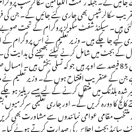
 جائیں گے۔ جبکہ رحمت اللعالمین سکالرشپ پروگرام 
ریب سکالرشپس بھی جاری کئے جائیں گے۔ جن کی فراہمی
 کے بجٹ میں شامل کرنے کیلئے بھیجنے کی ہدایت کی
جن کے عنقریب افتتاح ہوں گے۔ وزیر تعلیم نے مزید کہ
یر شدہ بلڈنگ میں منتقل کرنے کے لیے پیسے ریلیز ہو چکے ہ
ے کالج کا دورہ کریں گے۔ اور جاری تعلیمی سرگرمیوں بش
 منتخب مقامی عوامی نمائندوں سے مشاورت بھی کریں 
ٹ سائیڈ بجٹ اجلاس کی صدارت کرتے ہوئے کیا۔ اجل