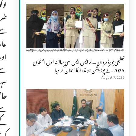
لوگ
ضرو
سے 
عار
اور
تعلیمی بورڈ مردان نے ایس ایس سی سالانہ اول امتحان
سے 
2026 کے پوزیشن ہولڈرز کا اعلان کر دیا
سہو
August 7, 2026
سے 
کے 
کہ 