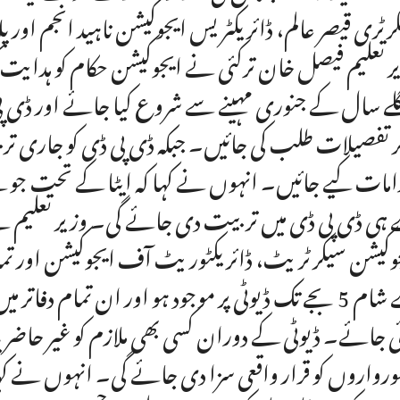
رٹری قیصر عالم، ڈائریکٹریس ایجوکیشن ناہید انجم اور
ر تعلیم فیصل خان ترکئی نے ایجوکیشن حکام کو ہدایت کی 
ے سال کے جنوری مہینے سے شروع کیا جائے اور ڈی 
ر تفصیلات طلب کی جائیں۔ جبکہ ڈی پی ڈی کو جاری تربی
ہی ڈی پی ڈی میں تربیت دی جائے گی۔ وزیر تعلیم نے 
سے شام 5 بجے تک ڈیوٹی پر موجود ہو اور ان تمام دفا
ئی جائے۔ ڈیوٹی کے دوران کسی بھی ملازم کو غیر حاضر پا
رواروں کو قرار واقعی سزا دی جائے گی۔ انہوں نے کہا