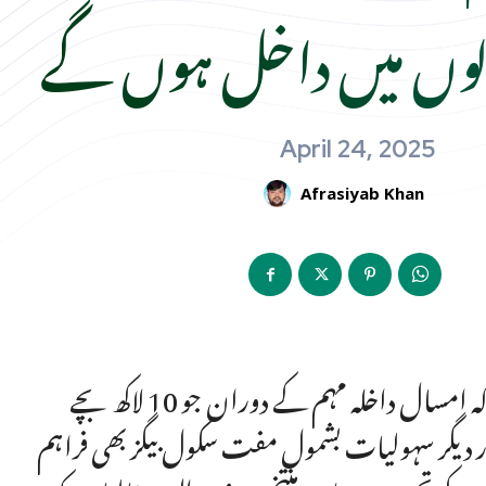
وں میں داخل ہوں گے
April 24, 2025
Afrasiyab Khan
خیبر پختونخوا کے وزیر تعلیم فیصل خان ترکئی نے کہا ہے کہ امسال داخلہ مہم کے دوران جو 10 لاکھ بچے
 دیگر سہولیات بشمول مفت سکول بیگز بھی فراہم