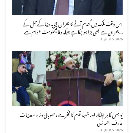
اس وقت ملک میں گندم آٹے کا بحران شاید دنیا کے تیل کے
بحران سے بھی بڑا ہو چکا ہے جبکہ وفاقیحکومت عوام سے...
August 5, 2026
پولیس کا ہر اہلکار اور شہید قوم کا فخر ہے، صوبائی وزیر معدنیات
عارف احمد زئی
August 5, 2026