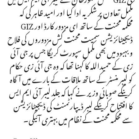
مکمل تعاون پر شکریہ ادا کیا اور امید ظاہر کی کہ
GIZ محکمہ محنت کے ساتھ ای مزدور کارڈ اور
ڈیجیٹائزیشن سمیت محنت کش مزدوروں کی فلاح
و بہبود میں بھی مکمل سپورٹ کریگا جس پر جی آئی
زی کے حمیداللہ کا کہنا تھا کہ وہ جی آئی زی حکام
کو لیبر منسٹر کے ساتھ ملاقات کے بارے میں آگاہ
کرینگے صوبائی وزیر نے کہا کہ جلد لیبر آئی ایم ایس
کا افتتاح کرینگے لیبر ڈیپارٹمنٹ کی ڈیجیٹائزیشن
سے محکمہ محنت کے نظام میں بہتری آئیگی۔