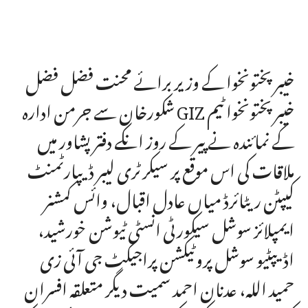
خیبر پختونخوا کے وزیر برائے محنت فضل فضل
شکورخان سے جرمن ادارہ GIZ خیبر پختونخوا ٹیم
کے نمائندہ نے پیر کے روز انکے دفتر پشاور میں
ملاقات کی اس موقع پر سیکرٹری لیبر ڈیپارٹمنٹ
کیپٹن ریٹائرڈ میاں عادل اقبال، وائس کمشنر
ایمپلائز سوشل سیکورٹی انسٹی ٹیوشن خورشید،
اڈیپٹیو سوشل پروٹیکشن پراجیکٹ جی آئی زی
حمید اللہ، عدنان احمد سمیت دیگر متعلقہ افسران