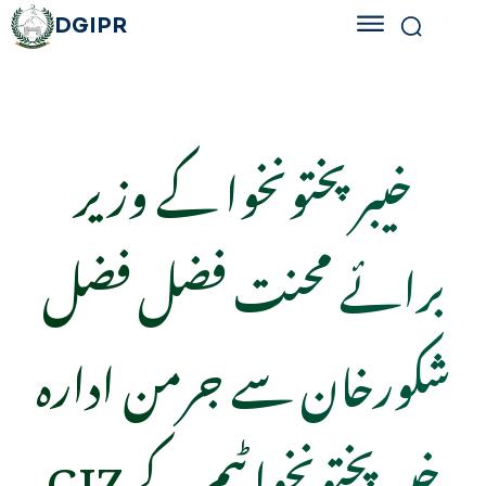
DGIPR
خیبر پختونخوا کے وزیر
برائے محنت فضل فضل
شکورخان سے جرمن ادارہ
GIZ خیبر پختونخوا ٹیم کے