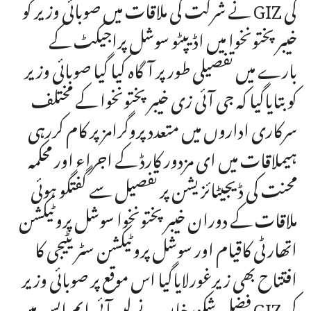
نے شرکت کی ملاقات میں صوبائی وزیر کو GIZ کی
خیبر پختونخوا میں اڈیپٹو سوشل پراجیکٹ کے
بارے میں تفصیلی طور پر آگاہ کیا گیا صوبائی وزیر
کو بتایاگیا کہ جی آئی زی خیبر پختونخوا کے مختلف
سرکاری اداروں میں متعدد پروگرامز پر کام کررہی
ہیملاقات میں ای مزدور کارڈ کے اجراء اور محکمہ
محنت کی ڈیجیٹائزیشن پر تفصیل سے گفتگو ہوئی
ملاقات کے دوران خیبر پختونخوا سوشل پروٹیکشن
اتھارٹی کاقیام اور سوشل پروٹیکشن سٹریٹیجی کا
افتتاح بھی زیرغورلایاگیا اس موقع پر صوبائی وزیر
فضل شکورخان نے لیبر آئی ایم ایس میں GIZ کی